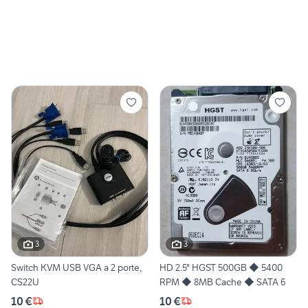
3
3
Switch KVM USB VGA a 2 porte,
HD 2.5" HGST 500GB ◆ 5400
CS22U
RPM ◆ 8MB Cache ◆ SATA 6
10 €
10 €