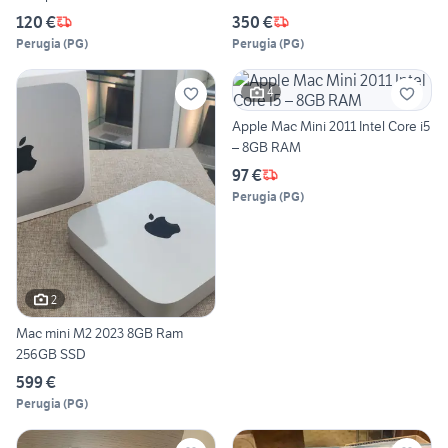
120 €
350 €
Perugia
(
PG
)
Perugia
(
PG
)
4
Apple Mac Mini 2011 Intel Core i5
– 8GB RAM
97 €
Perugia
(
PG
)
2
Mac mini M2 2023 8GB Ram
256GB SSD
599 €
Perugia
(
PG
)