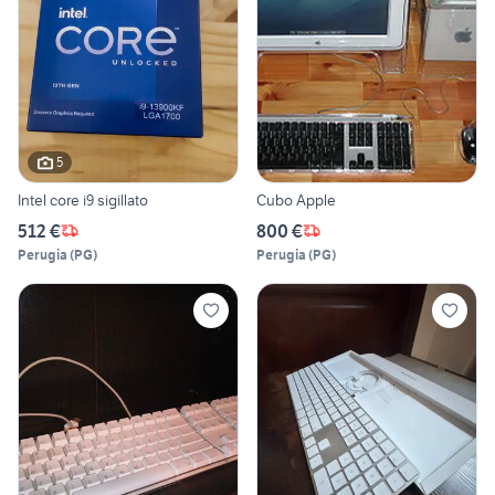
5
Intel core i9 sigillato
Cubo Apple
512 €
800 €
Perugia
(
PG
)
Perugia
(
PG
)