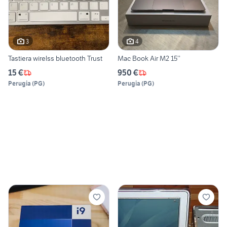
3
4
Tastiera wirelss bluetooth Trust
Mac Book Air M2 15’’
15 €
950 €
Perugia
(
PG
)
Perugia
(
PG
)