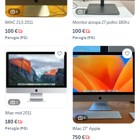
6
2
IMAC 21,5 2011
Monitor arzopa 27 pollici 180hz
100 €
100 €
Perugia
(
PG
)
Perugia
(
PG
)
3
IMac mid 2011
4
180 €
IMac 27” Apple
Perugia
(
PG
)
750 €