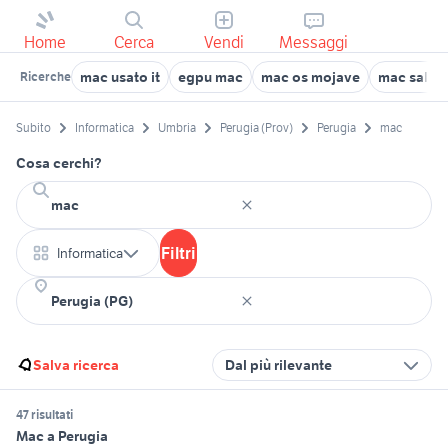
Home
Cerca
Vendi
Messaggi
mac usato it
egpu mac
mac os mojave
mac saler
Ricerche
Subito
Informatica
Umbria
Perugia (Prov)
Perugia
mac
Cosa cerchi?
Filtri
Informatica
Salva ricerca
Dal più rilevante
47 risultati
Mac a Perugia