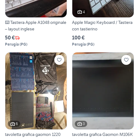
4
⌨️ Tastiera Apple A1048 originale
Apple Magic Keyboard / Tastiera
– layout inglese
con tastierino
50 €
100 €
Perugia
(
PG
)
Perugia
(
PG
)
6
3
tavoletta grafica gaomon 1220
tavoletta grafica Gaomon M106K