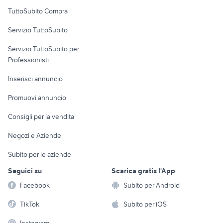
Uffici e Locali
TuttoSubito Compra
commerciali
Servizio TuttoSubito
elettronica
per la casa e la
sports e hobby
Servizio TuttoSubito per
persona
Informatica
Animali
Professionisti
Arredamento e
Console e
Accessori per
Casalinghi
Inserisci annuncio
Videogiochi
animali
Elettrodomestici
Promuovi annuncio
Audio/Video
Musica e Film
Giardino e Fai da te
Consigli per la vendita
Fotografia
Libri e Riviste
Abbigliamento e
Negozi e Aziende
Telefonia
Strumenti Musicali
Accessori
Subito per le aziende
Sports
Tutto per i bambini
Seguici su
Scarica gratis l'App
Biciclette
Facebook
Subito per Android
Collezionismo
TikTok
Subito per iOS
Instagram