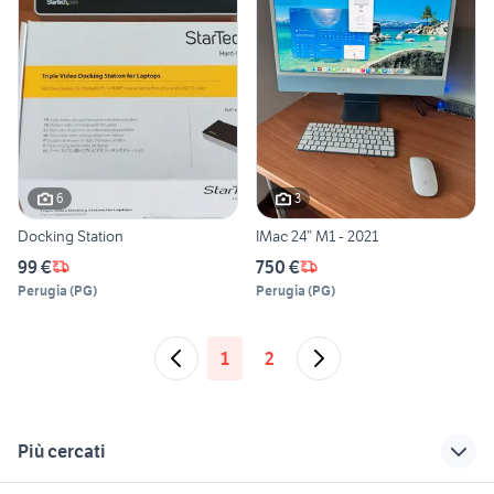
6
3
Docking Station
IMac 24” M1 - 2021
99 €
750 €
Perugia
(
PG
)
Perugia
(
PG
)
1
2
Più cercati