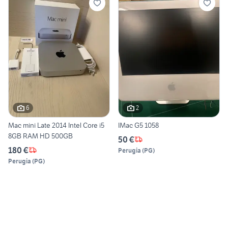
6
2
Mac mini Late 2014 Intel Core i5
IMac G5 1058
8GB RAM HD 500GB
50 €
180 €
Perugia
(
PG
)
Perugia
(
PG
)