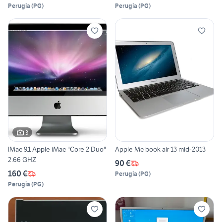
Perugia
(
PG
)
Perugia
(
PG
)
3
IMac 9.1 Apple iMac "Core 2 Duo"
Apple Mc book air 13 mid-2013
2.66 GHZ
90 €
160 €
Perugia
(
PG
)
Perugia
(
PG
)