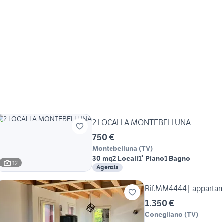
2 LOCALI A MONTEBELLUNA
750 €
Montebelluna
(
TV
)
30 mq
2 Locali
1° Piano
1 Bagno
12
Agenzia
Rif.MM4444| appartame
1.350 €
Conegliano
(
TV
)