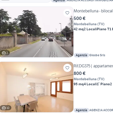
Agenzia
AGENZIA ACCORDI IMMOBILIAR
Montebelluna - bilocal
500 €
Montebelluna
(
TV
)
42 mq
2 Locali
Piano T
1
2
Agenzia
Glosbe Srls
Rif.DG375| appartamen
800 €
Montebelluna
(
TV
)
95 mq
4 Locali
1° Piano
2
10
Agenzia
AGENZIA ACCOR