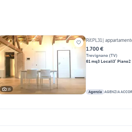
Rif.PL31| appartamento
1.700 €
Trevignano
(
TV
)
61 mq
3 Locali
3° Piano
2
16
Agenzia
AGENZIA ACCOR
icherche simili
Suggerimenti