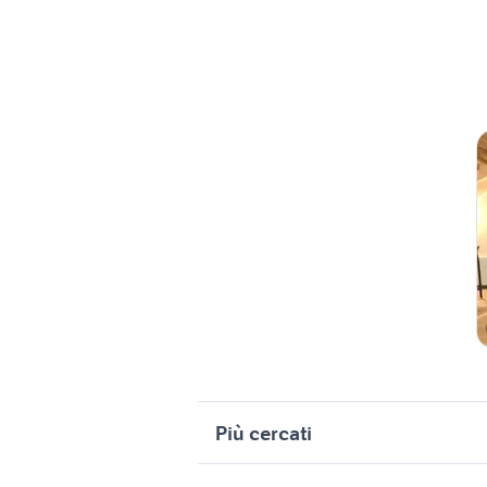
Più cercati
Correlati
R