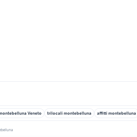
montebelluna Veneto
trilocali montebelluna
affitti montebelluna
belluna