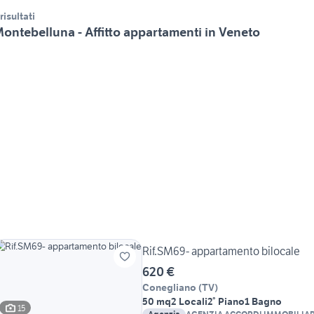
 risultati
ontebelluna - Affitto appartamenti in Veneto
Rif.SM69- appartamento bilocale
620 €
Conegliano
(
TV
)
50 mq
2 Locali
2° Piano
1 Bagno
15