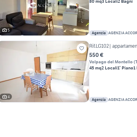
80 mq
3 Locali
2 Bagni
5
Agenzia
AGENZIA ACCOR
Rif.LG102| appartamen
550 €
Volpago del Montello
(
45 mq
2 Locali
1° Piano
1
4
Agenzia
AGENZIA ACCOR