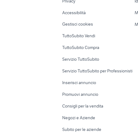
Privacy
I
Caravan e Camper
Loft, mansarde 
Accessibilità
M
Veicoli commerciali
Case vacanza
Gestisci cookies
M
Uffici e Locali
TuttoSubito Vendi
commerciali
TuttoSubito Compra
Servizio TuttoSubito
Servizio TuttoSubito per Professionisti
Inserisci annuncio
Promuovi annuncio
Consigli per la vendita
Negozi e Aziende
Subito per le aziende