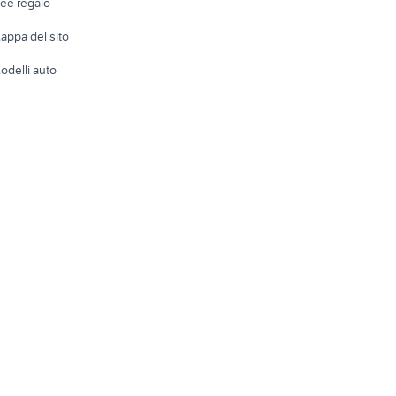
dee regalo
Accesso
e altro
appa del sito
Tutto per
odelli auto