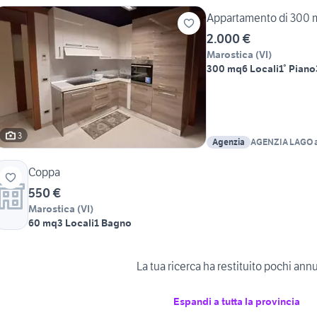
Appartamento di 300 m²
2.000 €
Marostica
(
VI
)
300 mq
6 Locali
1° Piano
3
Agenzia
AGENZIA LAGO 
Coppa
550 €
Marostica
(
VI
)
60 mq
3 Locali
1 Bagno
La tua ricerca ha restituito pochi ann
Espandi a tutta la provincia