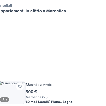
 risultati
ppartamenti in affitto a Marostica
Marostica centro
500 €
Marostica
(
VI
)
5
60 mq
3 Locali
1° Piano
1 Bagno