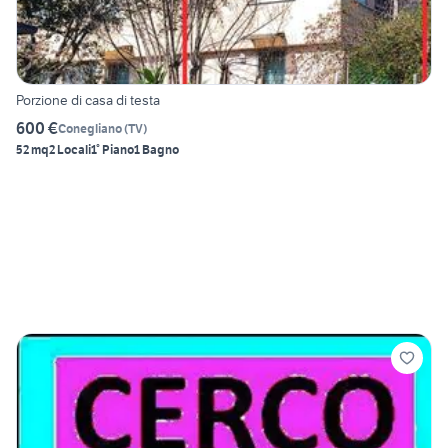
Porzione di casa di testa
600 €
Conegliano
(
TV
)
52 mq
2 Locali
1° Piano
1 Bagno