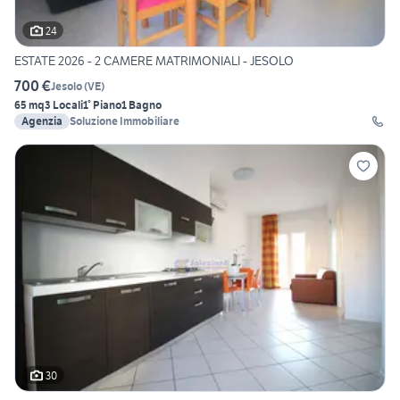
24
ESTATE 2026 - 2 CAMERE MATRIMONIALI - JESOLO
700 €
Jesolo
(
VE
)
65 mq
3 Locali
1° Piano
1 Bagno
Agenzia
Soluzione Immobiliare
30