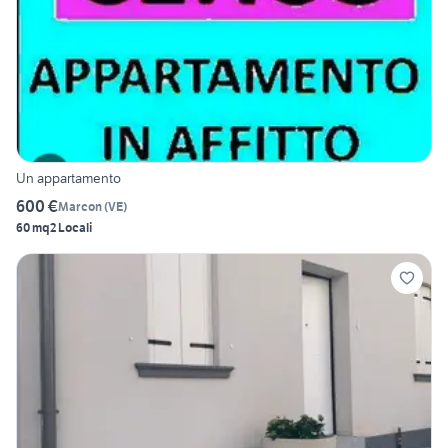
Un appartamento
600 €
Marcon
(
VE
)
60 mq
2 Locali