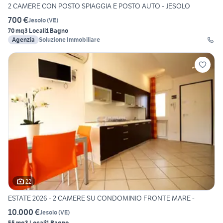
2 CAMERE CON POSTO SPIAGGIA E POSTO AUTO - JESOLO
700 €
Jesolo
(
VE
)
70 mq
3 Locali
1 Bagno
Agenzia
Soluzione Immobiliare
22
ESTATE 2026 - 2 CAMERE SU CONDOMINIO FRONTE MARE -
10.000 €
Jesolo
(
VE
)
55 mq
3 Locali
1 Bagno