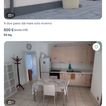
6
A due passi dal mare solo inverno
600 €
Jesolo
(
VE
)
55 mq
6