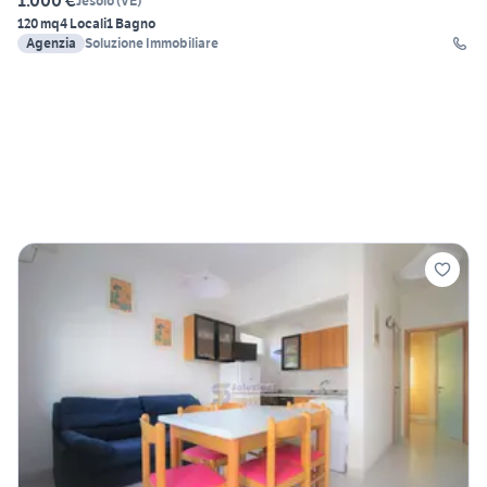
1.000 €
Jesolo
(
VE
)
120 mq
4 Locali
1 Bagno
Agenzia
Soluzione Immobiliare