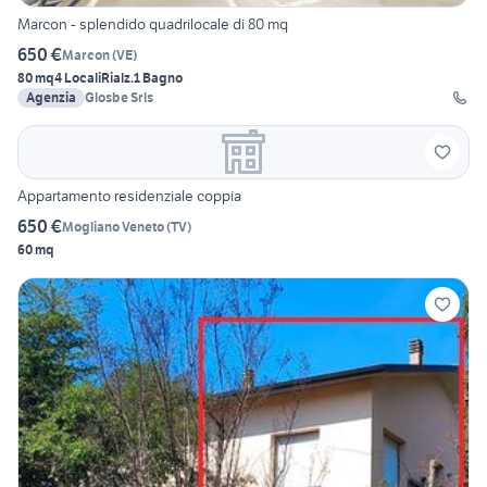
Marcon - splendido quadrilocale di 80 mq
650 €
Marcon
(
VE
)
80 mq
4 Locali
Rialz.
1 Bagno
Agenzia
Glosbe Srls
Appartamento residenziale coppia
650 €
Mogliano Veneto
(
TV
)
60 mq