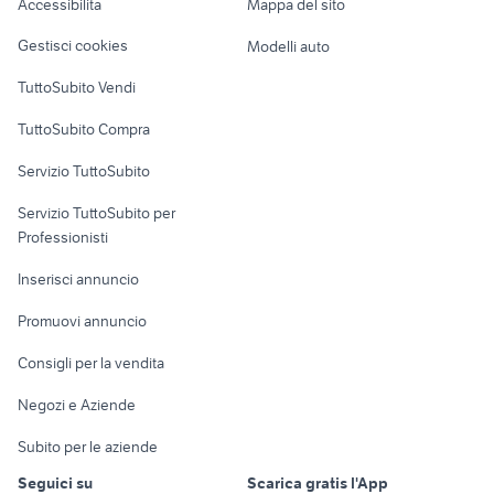
Accessibilità
Mappa del sito
scaffalature ikea
moduli cucina arredamento
Loft, mansarde e
mondo convenienza
provincia
convenienza
Veicoli commerciali
altro
arredamento
arredamento
Gestisci cookies
Modelli auto
testiera letto una
Case vacanza
piazza e mezza
TuttoSubito Vendi
Uffici e Locali
TuttoSubito Compra
commerciali
Servizio TuttoSubito
elettronica
per la casa e la
sports e hobby
Servizio TuttoSubito per
persona
Informatica
Animali
Professionisti
Arredamento e
Console e
Accessori per
Casalinghi
Inserisci annuncio
Videogiochi
animali
Elettrodomestici
Promuovi annuncio
Audio/Video
Musica e Film
Giardino e Fai da te
Consigli per la vendita
Fotografia
Libri e Riviste
Abbigliamento e
Negozi e Aziende
Telefonia
Strumenti Musicali
Accessori
Subito per le aziende
Sports
Tutto per i bambini
Seguici su
Scarica gratis l'App