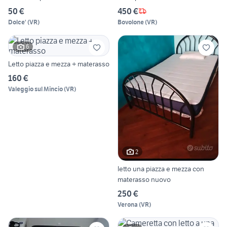
50 €
450 €
Dolce'
(
VR
)
Bovolone
(
VR
)
6
Letto piazza e mezza + materasso
160 €
Valeggio sul Mincio
(
VR
)
2
letto una piazza e mezza con
materasso nuovo
250 €
Verona
(
VR
)