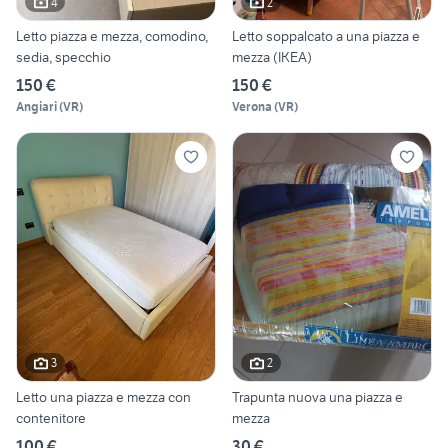
4
2
Letto piazza e mezza, comodino,
Letto soppalcato a una piazza e
sedia, specchio
mezza (IKEA)
150 €
150 €
Angiari
(
VR
)
Verona
(
VR
)
3
2
Letto una piazza e mezza con
Trapunta nuova una piazza e
contenitore
mezza
100 €
30 €