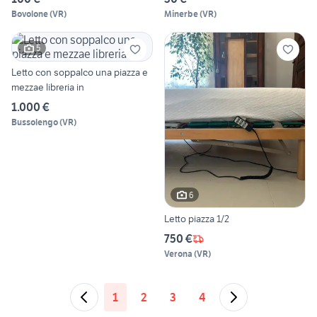
Bovolone
(
VR
)
Minerbe
(
VR
)
5
Letto con soppalco una piazza e
mezzae libreria in
1.000 €
Bussolengo
(
VR
)
6
Letto piazza 1/2
750 €
Verona
(
VR
)
1
2
3
4