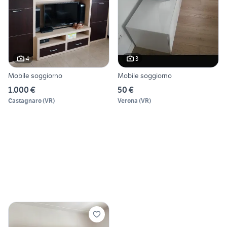
4
3
Mobile soggiorno
Mobile soggiorno
1.000 €
50 €
Castagnaro
(
VR
)
Verona
(
VR
)