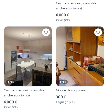
Cucina Scavolini (possibilità
anche soggiorno)
6.000 €
Zevio
(
VR
)
6
6
Cucina Scavolini (possibilità
Mobile da soggiorno
anche soggiorno)
300 €
6.000 €
Legnago
(
VR
)
Zevio
(
VR
)