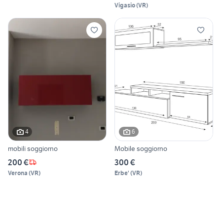
Vigasio
(
VR
)
4
6
mobili soggiorno
Mobile soggiorno
200 €
300 €
Verona
(
VR
)
Erbe'
(
VR
)