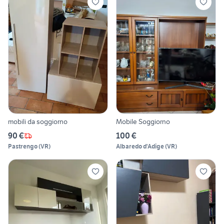
mobili da soggiorno
Mobile Soggiorno
90 €
100 €
Pastrengo
(
VR
)
Albaredo d'Adige
(
VR
)