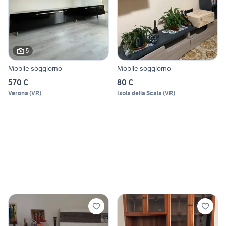
5
Mobile soggiorno
Mobile soggiorno
570 €
80 €
Verona
(
VR
)
Isola della Scala
(
VR
)