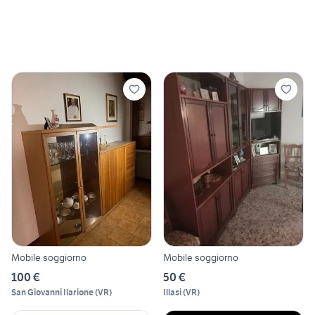
Mobile soggiorno
Mobile soggiorno
100 €
50 €
San Giovanni Ilarione
(
VR
)
Illasi
(
VR
)