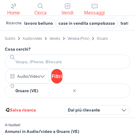
Home
Cerca
Vendi
Messaggi
lavoro belluno
case in vendita campobasso
trattor
Ricerche
Subito
Audio/video
Veneto
Venezia (Prov)
Gruaro
Cosa cerchi?
Filtri
Audio/Video
Salva ricerca
Dal più rilevante
4 risultati
Annunci in Audio/video a Gruaro (VE)