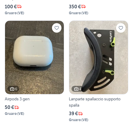
100 €
350 €
Gruaro
(
VE
)
Gruaro
(
VE
)
6
4
Airpods 3 gen
Lanparte spallaccio supporto
spalla
50 €
39 €
Gruaro
(
VE
)
Gruaro
(
VE
)