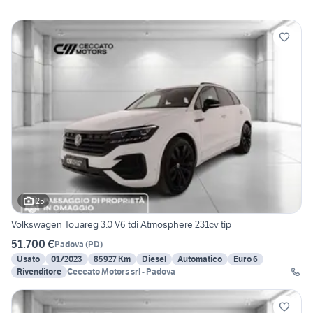
25
Volkswagen Touareg 3.0 V6 tdi Atmosphere 231cv tip
51.700 €
Padova
(
PD
)
Usato
01/2023
85927 Km
Diesel
Automatico
Euro 6
Rivenditore
Ceccato Motors srl - Padova