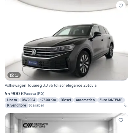
18
Volkswagen Touareg 3.0 v6 tdi scr elegance 231cv a
55.900 €
Padova
(
PD
)
Usato
08/2024
17500 Km
Diesel
Automatico
Euro 6d-TEMP
Rivenditore
Scarabel