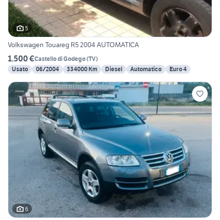
5
Volkswagen Touareg R5 2004 AUTOMATICA
1.500 €
Castello di Godego
(
TV
)
Usato
06/2004
334000 Km
Diesel
Automatico
Euro 4
6