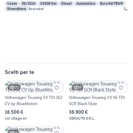
Usato
06/2024
33606 Km
Diesel
Automatico
Euro 6d-TEMP
Rivenditore
Scarabel
Scelti per te
21
8
Volkswagen Touareg 3.0 TDI 262
Volkswagen Touareg 3.0 V6 TDI
CV tip. BlueMotion
SCR Black Style
16.500 €
36.900 €
car village srl
VERAUTO S.R.L.
8