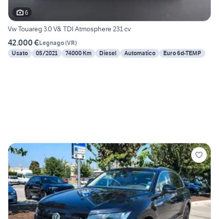
6
Vw Touareg 3.0 V& TDI Atmosphere 231 cv
42.000 €
Legnago
(
VR
)
Usato
05/2021
74000 Km
Diesel
Automatico
Euro 6d-TEMP