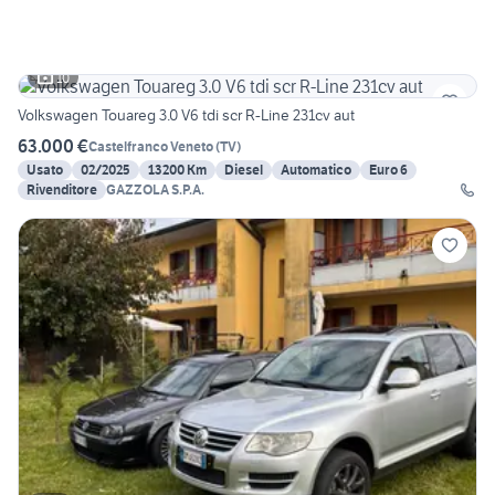
10
Volkswagen Touareg 3.0 V6 tdi scr R-Line 231cv aut
63.000 €
Castelfranco Veneto
(
TV
)
Usato
02/2025
13200 Km
Diesel
Automatico
Euro 6
Rivenditore
GAZZOLA S.P.A.