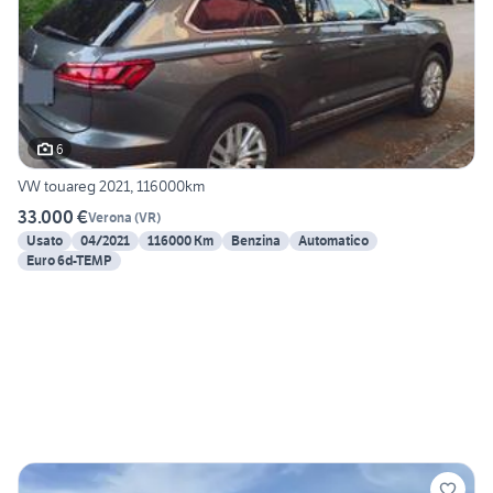
6
VW touareg 2021, 116000km
33.000 €
Verona
(
VR
)
Usato
04/2021
116000 Km
Benzina
Automatico
Euro 6d-TEMP