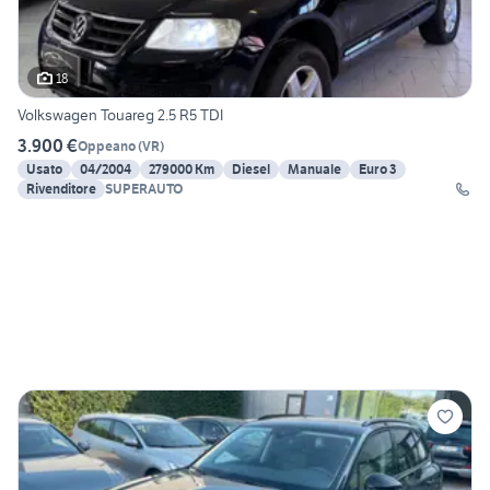
18
Volkswagen Touareg 2.5 R5 TDI
3.900 €
Oppeano
(
VR
)
Usato
04/2004
279000 Km
Diesel
Manuale
Euro 3
Rivenditore
SUPERAUTO