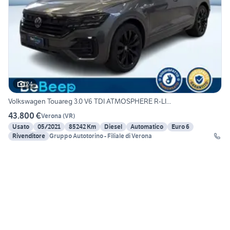
24
Volkswagen Touareg 3.0 V6 TDI ATMOSPHERE R-LI...
43.800 €
Verona
(
VR
)
Usato
05/2021
85242 Km
Diesel
Automatico
Euro 6
Rivenditore
Gruppo Autotorino - Filiale di Verona