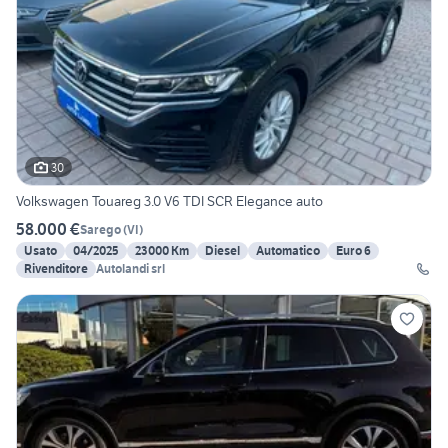
30
Volkswagen Touareg 3.0 V6 TDI SCR Elegance auto
58.000 €
Sarego
(
VI
)
Usato
04/2025
23000 Km
Diesel
Automatico
Euro 6
Rivenditore
Autolandi srl