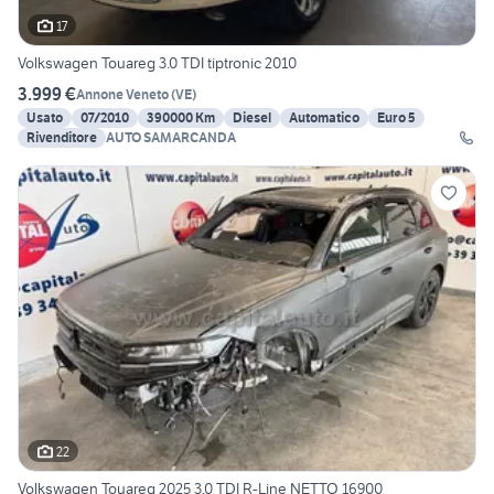
17
Volkswagen Touareg 3.0 TDI tiptronic 2010
3.999 €
Annone Veneto
(
VE
)
Usato
07/2010
390000 Km
Diesel
Automatico
Euro 5
Rivenditore
AUTO SAMARCANDA
22
Volkswagen Touareg 2025 3.0 TDI R-Line NETTO 16900