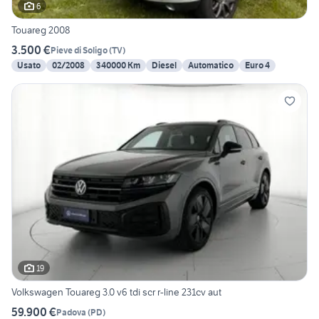
6
Touareg 2008
3.500 €
Pieve di Soligo
(
TV
)
Usato
02/2008
340000 Km
Diesel
Automatico
Euro 4
19
Volkswagen Touareg 3.0 v6 tdi scr r-line 231cv aut
59.900 €
Padova
(
PD
)