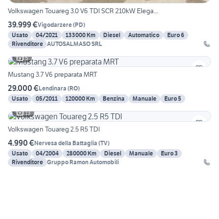
Volkswagen Touareg 3.0 V6 TDI SCR 210kW Elega...
39.999 €
Vigodarzere
(
PD
)
Usato
04/2021
133000 Km
Diesel
Automatico
Euro 6
Rivenditore
AUTOSALMASO SRL
5
Mustang 3.7 V6 preparata MRT
29.000 €
Lendinara
(
RO
)
Usato
05/2011
120000 Km
Benzina
Manuale
Euro 5
13
Volkswagen Touareg 2.5 R5 TDI
4.990 €
Nervesa della Battaglia
(
TV
)
Usato
04/2004
280000 Km
Diesel
Manuale
Euro 3
Rivenditore
Gruppo Ramon Automobili