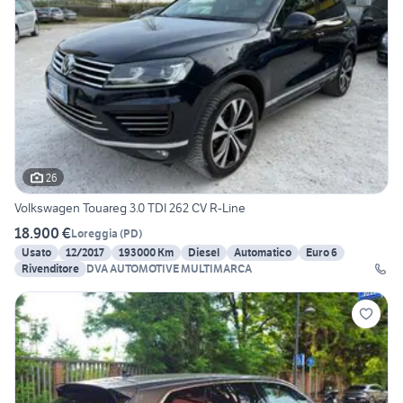
26
Volkswagen Touareg 3.0 TDI 262 CV R-Line
18.900 €
Loreggia
(
PD
)
Usato
12/2017
193000 Km
Diesel
Automatico
Euro 6
Rivenditore
DVA AUTOMOTIVE MULTIMARCA