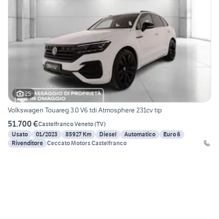
25
Volkswagen Touareg 3.0 V6 tdi Atmosphere 231cv tip
51.700 €
Castelfranco Veneto
(
TV
)
Usato
01/2023
85927 Km
Diesel
Automatico
Euro 6
Rivenditore
Ceccato Motors Castelfranco