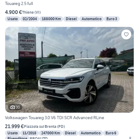
Touareg 2.5 full
4.900 €
Thiene
(
VI
)
Usato
02/2004
188000 Km
Diesel
Automatico
Euro 3
30
Volkswagen Touareg 3.0 V6 TDI SCR Advanced RLine
21.999 €
Piazzola sul Brenta
(
PD
)
Usato
11/2018
247000 Km
Diesel
Automatico
Euro 6
Rivenditore
PROAUTO