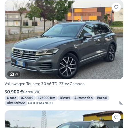
29
Volkswagen Touareg 3.0 V6 TDI 231cv Garanzia
30.900 €
Cerea
(
VR
)
Usato
07/2019
176000 Km
Diesel
Automatico
Euro 6
Rivenditore
AUTO EMANUEL