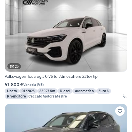
25
Volkswagen Touareg 3.0 V6 tdi Atmosphere 231cv tip
51.800 €
Venezia
(
VE
)
Usato
01/2023
85927 Km
Diesel
Automatico
Euro 6
Rivenditore
Ceccato Motors Mestre