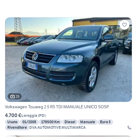
29
Volkswagen Touareg 2.5 R5 TDI MANUALE UNICO SOSP.
4.700 €
Loreggia
(
PD
)
Usato
01/2005
179500 Km
Diesel
Manuale
Euro 3
Rivenditore
DVA AUTOMOTIVE MULTIMARCA