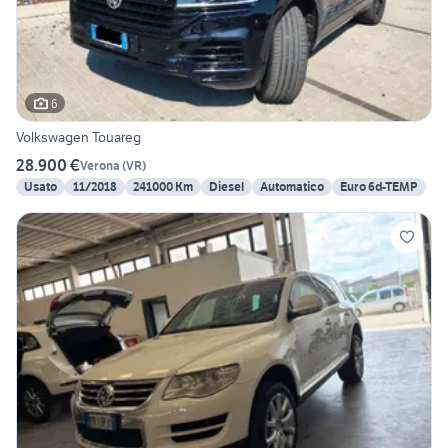
6
Volkswagen Touareg
28.900 €
Verona
(
VR
)
Usato
11/2018
241000 Km
Diesel
Automatico
Euro 6d-TEMP