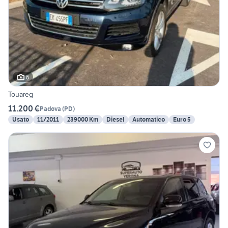
6
Touareg
11.200 €
Padova
(
PD
)
Usato
11/2011
239000 Km
Diesel
Automatico
Euro 5