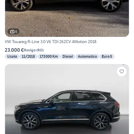
6
VW Touareg R-Line 3.0 V6 TDI 262CV 4Motion 2018
23.000 €
Rovigo
(
RO
)
Usato
11/2018
173000 Km
Diesel
Automatico
Euro 5