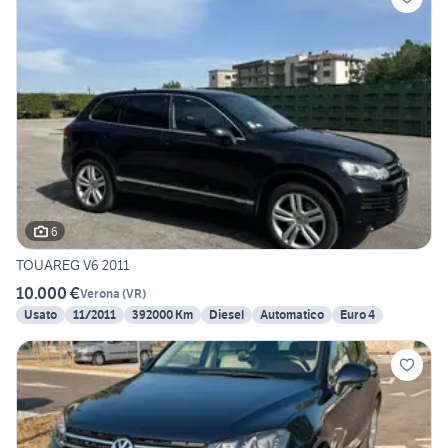
6
TOUAREG V6 2011
10.000 €
Verona
(
VR
)
Usato
11/2011
392000 Km
Diesel
Automatico
Euro 4