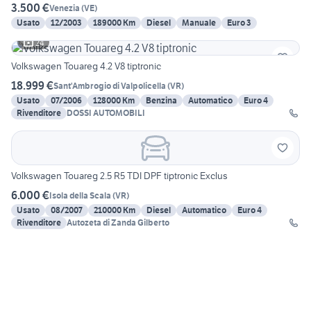
3.500 €
Venezia
(
VE
)
Usato
12/2003
189000 Km
Diesel
Manuale
Euro 3
24
Volkswagen Touareg 4.2 V8 tiptronic
18.999 €
Sant'Ambrogio di Valpolicella
(
VR
)
Usato
07/2006
128000 Km
Benzina
Automatico
Euro 4
Rivenditore
DOSSI AUTOMOBILI
Volkswagen Touareg 2.5 R5 TDI DPF tiptronic Exclus
6.000 €
Isola della Scala
(
VR
)
Usato
08/2007
210000 Km
Diesel
Automatico
Euro 4
Rivenditore
Autozeta di Zanda Gilberto