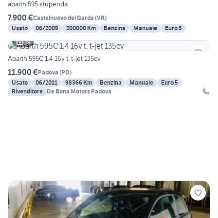
abarth 595 stupenda
7.900 €
Castelnuovo del Garda
(
VR
)
Usato
06/2009
200000 Km
Benzina
Manuale
Euro 5
19
Abarth 595C 1.4 16v t. t-jet 135cv
11.900 €
Padova
(
PD
)
Usato
06/2011
98366 Km
Benzina
Manuale
Euro 5
Rivenditore
De Bona Motors Padova