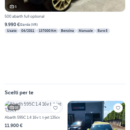
6
500 abarth full optional
9.990 €
Garda
(
VR
)
Usato
04/2011
137000 Km
Benzina
Manuale
Euro 5
Scelti per te
19
Abarth 595C 1.4 16v t. t-jet 135cv
11.900 €