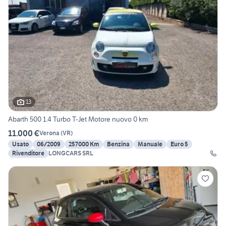
13
Abarth 500 1.4 Turbo T-Jet Motore nuovo 0 km
11.000 €
Verona
(
VR
)
Usato
06/2009
257000 Km
Benzina
Manuale
Euro 5
Rivenditore
LONGCARS SRL