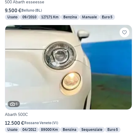
500 Abarth esseesse
9.500 €
Belluno
(
BL
)
Usato
09/2010
127171 Km
Benzina
Manuale
Euro 5
6
Abarth 500C
12.500 €
Rossano Veneto
(
VI
)
Usato
04/2012
89000 Km
Benzina
Sequenziale
Euro 5