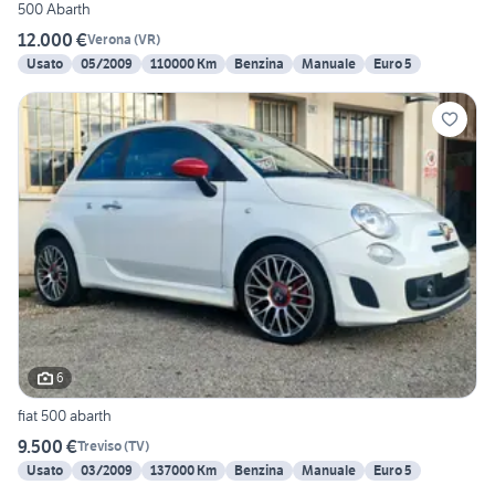
500 Abarth
12.000 €
Verona
(
VR
)
Usato
05/2009
110000 Km
Benzina
Manuale
Euro 5
6
fiat 500 abarth
9.500 €
Treviso
(
TV
)
Usato
03/2009
137000 Km
Benzina
Manuale
Euro 5