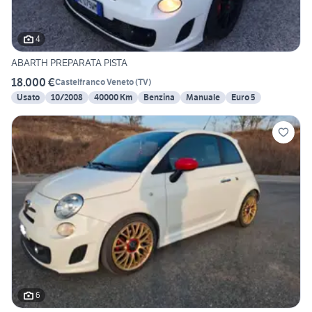
4
ABARTH PREPARATA PISTA
18.000 €
Castelfranco Veneto
(
TV
)
Usato
10/2008
40000 Km
Benzina
Manuale
Euro 5
6