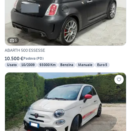
6
ABARTH 500 ESSESSE
10.500 €
Padova
(
PD
)
Usato
10/2009
93000 Km
Benzina
Manuale
Euro 5