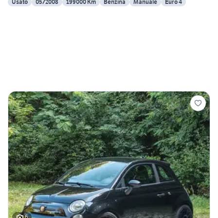
Usato
05/2008
199000 Km
Benzina
Manuale
Euro 4
6