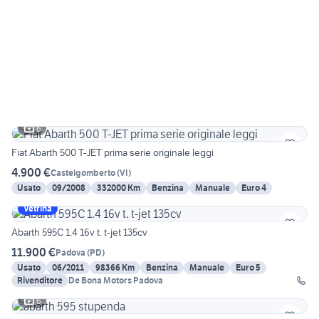
6
Fiat Abarth 500 T-JET prima serie originale leggi
4.900 €
Castelgomberto
(
VI
)
Usato
09/2008
332000 Km
Benzina
Manuale
Euro 4
Vetrina
Abarth 595C 1.4 16v t. t-jet 135cv
11.900 €
Padova
(
PD
)
Usato
06/2011
98366 Km
Benzina
Manuale
Euro 5
Rivenditore
De Bona Motors Padova
6