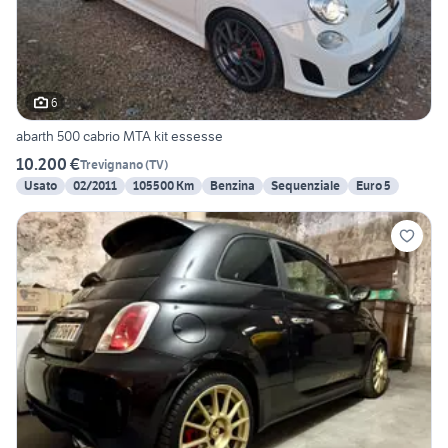
6
abarth 500 cabrio MTA kit essesse
10.200 €
Trevignano
(
TV
)
Usato
02/2011
105500 Km
Benzina
Sequenziale
Euro 5