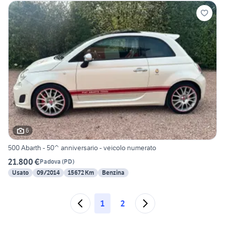
6
500 Abarth - 50^ anniversario - veicolo numerato
21.800 €
Padova
(
PD
)
Usato
09/2014
15672 Km
Benzina
1
2