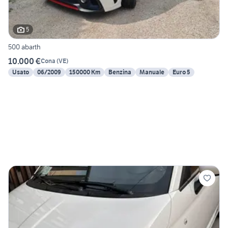
5
500 abarth
10.000 €
Cona
(
VE
)
Usato
06/2009
150000 Km
Benzina
Manuale
Euro 5