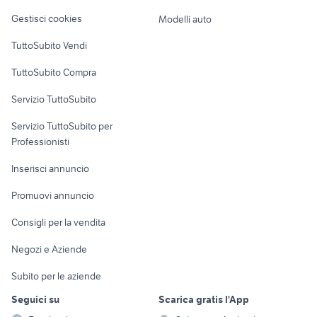
Veicoli commerciali
altro
Gestisci cookies
Modelli auto
Case vacanza
TuttoSubito Vendi
Uffici e Locali
TuttoSubito Compra
commerciali
Servizio TuttoSubito
elettronica
per la casa e la
sports e hobby
Servizio TuttoSubito per
persona
Informatica
Animali
Professionisti
Arredamento e
Console e
Accessori per
Casalinghi
Inserisci annuncio
Videogiochi
animali
Elettrodomestici
Promuovi annuncio
Audio/Video
Musica e Film
Giardino e Fai da te
Consigli per la vendita
Fotografia
Libri e Riviste
Abbigliamento e
Negozi e Aziende
Telefonia
Strumenti Musicali
Accessori
Subito per le aziende
Sports
Tutto per i bambini
Seguici su
Scarica gratis l'App
Biciclette