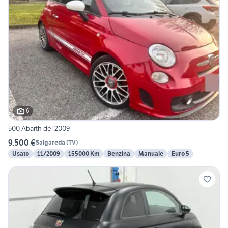
6
500 Abarth del 2009
9.500 €
Salgareda
(
TV
)
Usato
11/2009
155000 Km
Benzina
Manuale
Euro 5