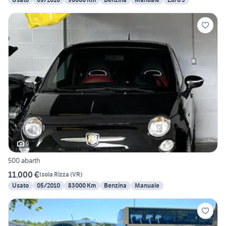
6
500 abarth
11.000 €
Isola Rizza
(
VR
)
Usato
05/2010
83000 Km
Benzina
Manuale