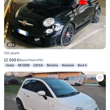
6
500 abarth
12.500 €
Boara Pisani
(
PD
)
Usato
09/2008
120 Km
Benzina
Manuale
Euro 4