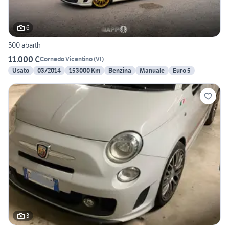
6
500 abarth
11.000 €
Cornedo Vicentino
(
VI
)
Usato
03/2014
153000 Km
Benzina
Manuale
Euro 5
3