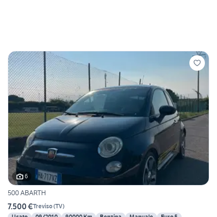
6
500 ABARTH
7.500 €
Treviso
(
TV
)
Usato
09/2010
90000 Km
Benzina
Manuale
Euro 5