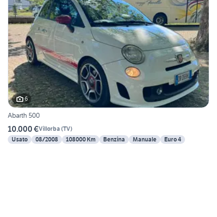
6
Abarth 500
10.000 €
Villorba
(
TV
)
Usato
08/2008
108000 Km
Benzina
Manuale
Euro 4