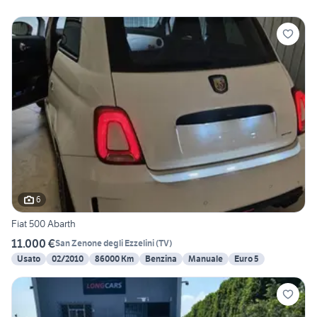
6
Fiat 500 Abarth
11.000 €
San Zenone degli Ezzelini
(
TV
)
Usato
02/2010
86000 Km
Benzina
Manuale
Euro 5