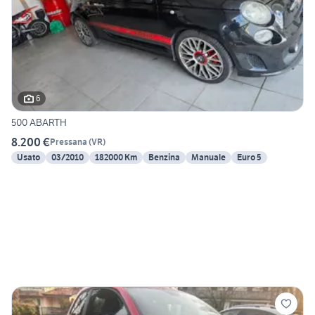
6
500 ABARTH
8.200 €
Pressana
(
VR
)
Usato
03/2010
182000 Km
Benzina
Manuale
Euro 5