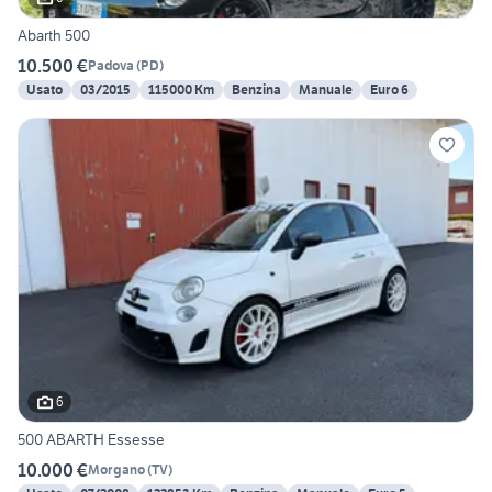
Abarth 500
10.500 €
Padova
(
PD
)
Usato
03/2015
115000 Km
Benzina
Manuale
Euro 6
6
500 ABARTH Essesse
10.000 €
Morgano
(
TV
)