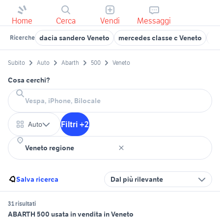
Home
Cerca
Vendi
Messaggi
dacia sandero Veneto
mercedes classe c Veneto
ni
Ricerche
Subito
Auto
Abarth
500
Veneto
Cosa cerchi?
Filtri +2
Auto
Salva ricerca
Dal più rilevante
31 risultati
ABARTH 500 usata in vendita in Veneto