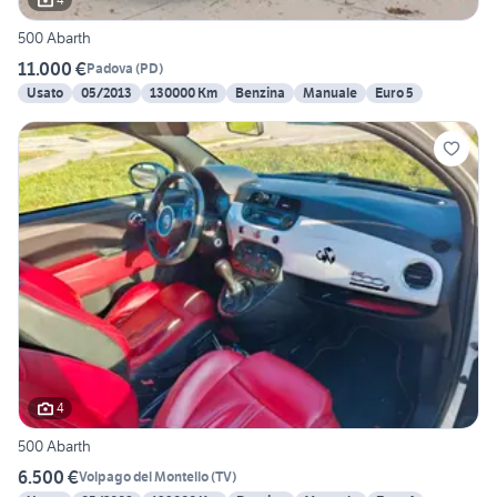
500 Abarth
11.000 €
Padova
(
PD
)
Usato
05/2013
130000 Km
Benzina
Manuale
Euro 5
4
500 Abarth
6.500 €
Volpago del Montello
(
TV
)