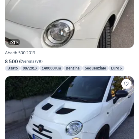
6
Abarth 500 2013
8.500 €
Verona
(
VR
)
Usato
08/2013
140000 Km
Benzina
Sequenziale
Euro 5