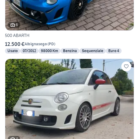
6
500 ABARTH
12.500 €
Albignasego
(
PD
)
Usato
07/2012
98000 Km
Benzina
Sequenziale
Euro 4
4