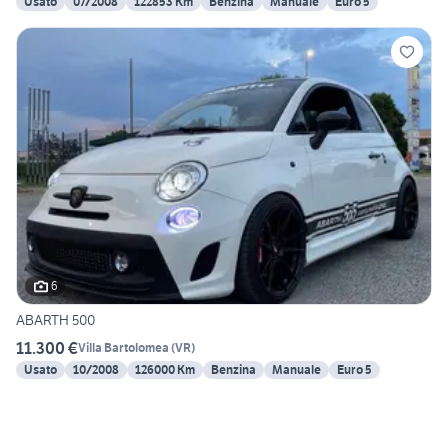
Usato
07/2008
122853 Km
Benzina
Manuale
Euro 5
6
ABARTH 500
11.300 €
Villa Bartolomea
(
VR
)
Usato
10/2008
126000 Km
Benzina
Manuale
Euro 5