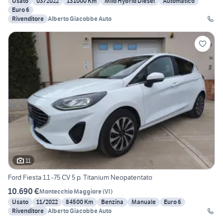
Usato
03/2022
131000 Km
Mild Hybrid Diesel
Automatico
Euro 6
Rivenditore
Alberto Giacobbe Auto
11
Ford Fiesta 1.1 -75 CV 5 p. Titanium Neopatentato
10.690 €
Montecchio Maggiore
(
VI
)
Usato
11/2022
84500 Km
Benzina
Manuale
Euro 6
Rivenditore
Alberto Giacobbe Auto