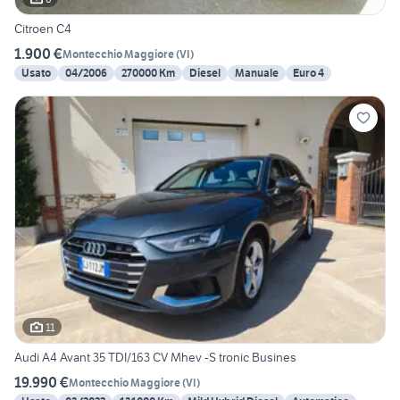
Citroen C4
1.900 €
Montecchio Maggiore
(
VI
)
Usato
04/2006
270000 Km
Diesel
Manuale
Euro 4
11
Audi A4 Avant 35 TDI/163 CV Mhev -S tronic Busines
19.990 €
Montecchio Maggiore
(
VI
)