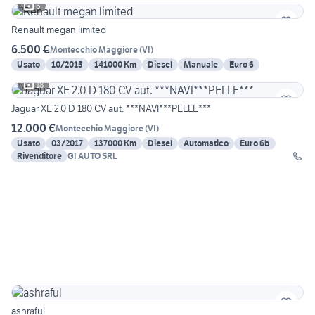
6
Renault megan limited
6.500 €
Montecchio Maggiore
(
VI
)
Usato
10/2015
141000 Km
Diesel
Manuale
Euro 6
18
Jaguar XE 2.0 D 180 CV aut. ***NAVI***PELLE***
12.000 €
Montecchio Maggiore
(
VI
)
Usato
03/2017
137000 Km
Diesel
Automatico
Euro 6b
Rivenditore
GI AUTO SRL
ashraful