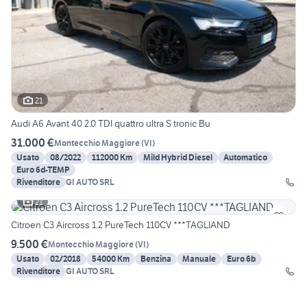
21
Audi A6 Avant 40 2.0 TDI quattro ultra S tronic Bu
31.000 €
Montecchio Maggiore
(
VI
)
Usato
08/2022
112000 Km
Mild Hybrid Diesel
Automatico
Euro 6d-TEMP
Rivenditore
GI AUTO SRL
21
Citroen C3 Aircross 1.2 PureTech 110CV ***TAGLIAND
9.500 €
Montecchio Maggiore
(
VI
)
Usato
02/2018
54000 Km
Benzina
Manuale
Euro 6b
Rivenditore
GI AUTO SRL