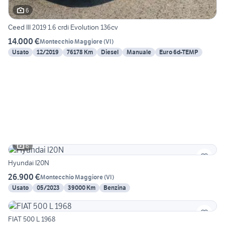
6
Ceed III 2019 1.6 crdi Evolution 136cv
14.000 €
Montecchio Maggiore
(
VI
)
Usato
12/2019
76178 Km
Diesel
Manuale
Euro 6d-TEMP
6
Hyundai I20N
26.900 €
Montecchio Maggiore
(
VI
)
Usato
05/2023
39000 Km
Benzina
FIAT 500 L 1968