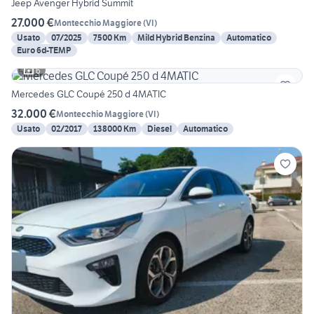
Jeep Avenger Hybrid Summit
27.000 €
Montecchio Maggiore
(
VI
)
Usato
07/2025
7500 Km
Mild Hybrid Benzina
Automatico
Euro 6d-TEMP
6
Mercedes GLC Coupé 250 d 4MATIC
32.000 €
Montecchio Maggiore
(
VI
)
Usato
02/2017
138000 Km
Diesel
Automatico