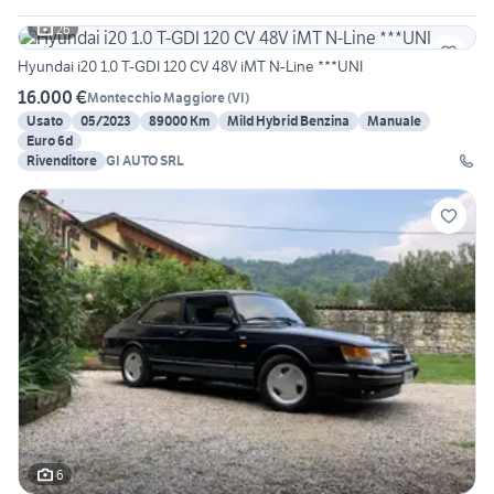
26
Hyundai i20 1.0 T-GDI 120 CV 48V iMT N-Line ***UNI
16.000 €
Montecchio Maggiore
(
VI
)
Usato
05/2023
89000 Km
Mild Hybrid Benzina
Manuale
Euro 6d
Rivenditore
GI AUTO SRL
6