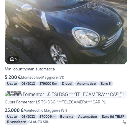
5
Mini countryman automatica
5.200 €
Montecchio Maggiore
(
VI
)
Usato
06/2012
179000 Km
Diesel
Automatico
Euro 5
24
Cupra Formentor 1.5 TSI DSG ***TELECAMERA***CAR PL
25.000 €
Montecchio Maggiore
(
VI
)
Usato
03/2022
57000 Km
Benzina
Automatico
Euro 6d-TEMP
Rivenditore
GI AUTO SRL