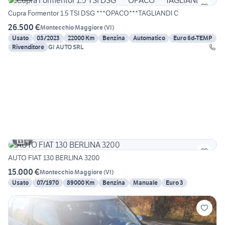
Cupra Formentor 1.5 TSI DSG ***OPACO***TAGLIANDI C
26.500 €
Montecchio Maggiore
(
VI
)
Usato
03/2023
22000 Km
Benzina
Automatico
Euro 6d-TEMP
Rivenditore
GI AUTO SRL
4
AUTO FIAT 130 BERLINA 3200
15.000 €
Montecchio Maggiore
(
VI
)
Usato
07/1970
89000 Km
Benzina
Manuale
Euro 3