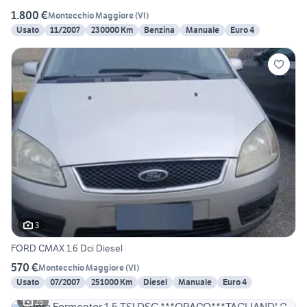
1.800 €
Montecchio Maggiore
(
VI
)
Usato
11/2007
230000 Km
Benzina
Manuale
Euro 4
3
FORD CMAX 1.6 Dci Diesel
570 €
Montecchio Maggiore
(
VI
)
Usato
07/2007
251000 Km
Diesel
Manuale
Euro 4
25