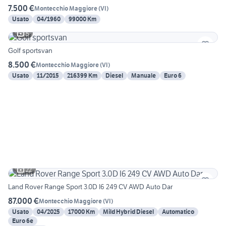
7.500 €
Montecchio Maggiore
(
VI
)
Usato
04/1960
99000 Km
5
Golf sportsvan
8.500 €
Montecchio Maggiore
(
VI
)
Usato
11/2015
216399 Km
Diesel
Manuale
Euro 6
22
Land Rover Range Sport 3.0D I6 249 CV AWD Auto Dar
87.000 €
Montecchio Maggiore
(
VI
)
Usato
04/2025
17000 Km
Mild Hybrid Diesel
Automatico
Euro 6e