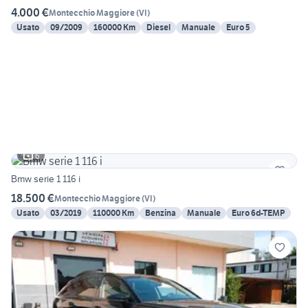
4.000 €
Montecchio Maggiore
(
VI
)
Usato
09/2009
160000 Km
Diesel
Manuale
Euro 5
6
Bmw serie 1 116 i
18.500 €
Montecchio Maggiore
(
VI
)
Usato
03/2019
110000 Km
Benzina
Manuale
Euro 6d-TEMP