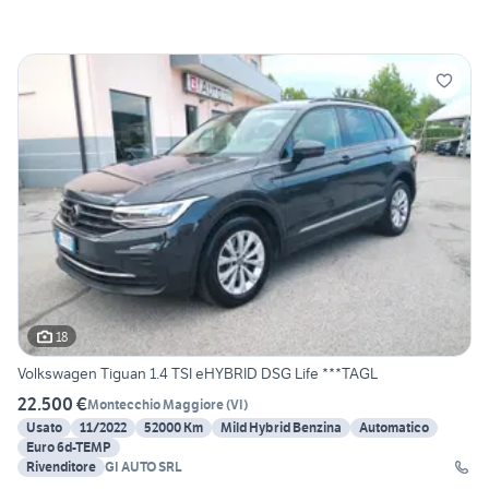
18
Volkswagen Tiguan 1.4 TSI eHYBRID DSG Life ***TAGL
22.500 €
Montecchio Maggiore
(
VI
)
Usato
11/2022
52000 Km
Mild Hybrid Benzina
Automatico
Euro 6d-TEMP
Rivenditore
GI AUTO SRL