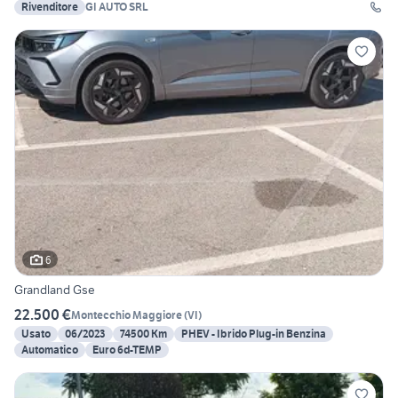
Rivenditore
GI AUTO SRL
6
Grandland Gse
22.500 €
Montecchio Maggiore
(
VI
)
Usato
06/2023
74500 Km
PHEV - Ibrido Plug-in Benzina
Automatico
Euro 6d-TEMP