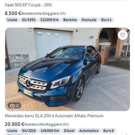
Saab 900 EP Coupé - 1991
8.500 €
Montecchio Maggiore
(
VI
)
Usato
01/1991
311000 Km
Benzina
Manuale
Euro 1
10
Mercedes-benz GLA 200 d Automatic 4Matic Premium
20.900 €
Montecchio Maggiore
(
VI
)
Usato
04/2019
146000 Km
Diesel
Automatico
Euro 6