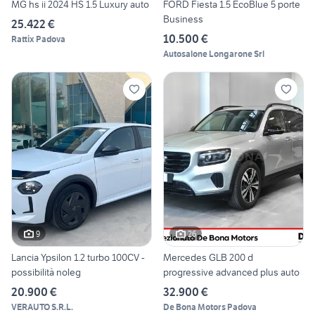
MG hs ii 2024 HS 1.5 Luxury auto
FORD Fiesta 1.5 EcoBlue 5 porte
Business
25.422 €
10.500 €
Rattix Padova
Autosalone Longarone Srl
9
26
Lancia Ypsilon 1.2 turbo 100CV -
Mercedes GLB 200 d
possibilità noleg
progressive advanced plus auto
20.900 €
32.900 €
VERAUTO S.R.L.
De Bona Motors Padova