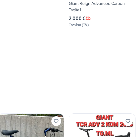
Giant Reign Advanced Carbon –
Taglia L
2.000 €
Treviso
(
TV
)