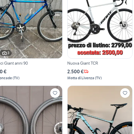
3
bici Giant anni 90
Nuova Giant TCR
0 €
2.500 €
oncade
(
TV
)
Motta di Livenza
(
TV
)