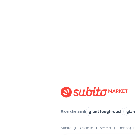
giant toughroad
gian
Ricerche
simili
Subito
Biciclette
Veneto
Treviso (P