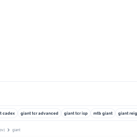
t cadex
giant tcr advanced
giant tcr isp
mtb giant
giant rei
rov)
giant