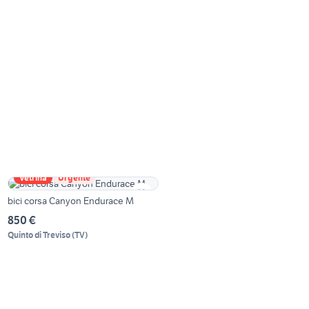
Vetrina
Urgente
bici corsa Canyon Endurace M
850 €
Quinto di Treviso
(
TV
)