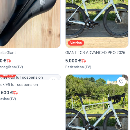
Vetrina
ella Giant
GIANT TCR ADVANCED PRO 2026
0 €
5.000 €
onegliano
(
TV
)
Pederobba
(
TV
)
Vetrina
rek 9.9 full sospension
.600 €
reviso
(
TV
)