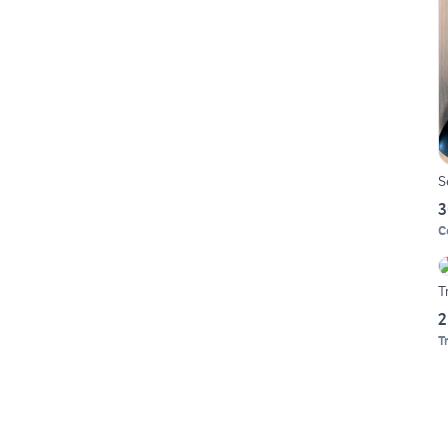
S
3
C
T
2
T