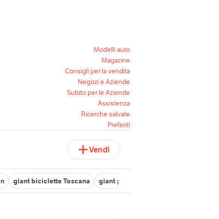
Modelli auto
Magazine
Consigli per la vendita
Negozi e Aziende
Subito per le Aziende
Assistenza
Ricerche salvate
Preferiti
Vendi
gn
giant biciclette Toscana
giant propel 2023
giant reign e 1 bi