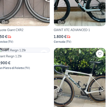
6
5
uote Giant CXR2
GIANT XTC ADVANCED 1
50 €
1.800 €
reviso
(
TV
)
Cornuda
(
TV
)
6
iant Reign 1 29r
.900 €
an Pietro di Feletto
(
TV
)