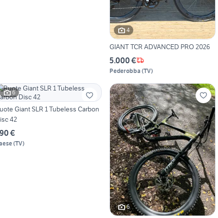
4
GIANT TCR ADVANCED PRO 2026
5.000 €
Pederobba
(
TV
)
6
uote Giant SLR 1 Tubeless Carbon
isc 42
90 €
aese
(
TV
)
6