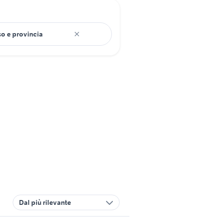
Dal più rilevante