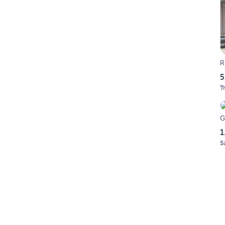
R
5
T
G
1
S