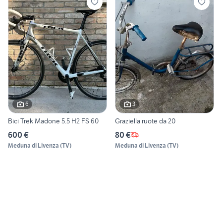
6
3
Bici Trek Madone 5.5 H2 FS 60
Graziella ruote da 20
600 €
80 €
Meduna di Livenza
(
TV
)
Meduna di Livenza
(
TV
)