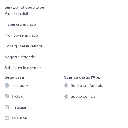
elettronica
per la casa e la
sports e hobby
Servizio TuttoSubito per
persona
Informatica
Animali
Professionisti
Arredamento e
Console e
Accessori per
Casalinghi
Inserisci annuncio
Videogiochi
animali
Elettrodomestici
Promuovi annuncio
Audio/Video
Musica e Film
Giardino e Fai da te
Consigli per la vendita
Fotografia
Libri e Riviste
Abbigliamento e
Negozi e Aziende
Telefonia
Strumenti Musicali
Accessori
Subito per le aziende
Sports
Tutto per i bambini
Seguici su
Scarica gratis l'App
Biciclette
Facebook
Subito per Android
Collezionismo
TikTok
Subito per iOS
Instagram
YouTube