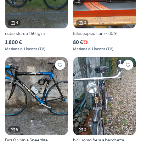
4
3
cube stereo 150 tg m
telescopico tranzx 30.9
1.800 €
80 €
Meduna di Livenza
(
TV
)
Meduna di Livenza
(
TV
)
5
3
Bici Olympia Speedlite
bici uomo freni a bacchetta