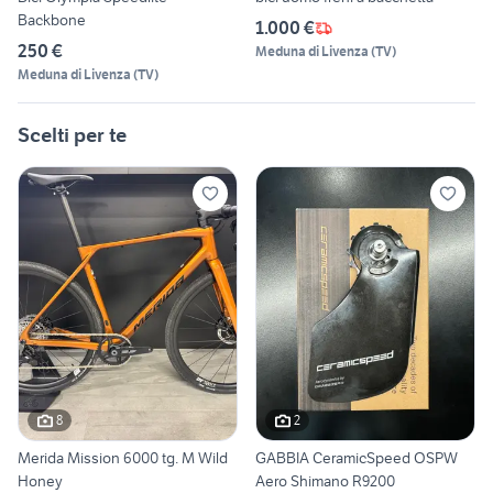
Backbone
1.000 €
250 €
Meduna di Livenza
(
TV
)
Meduna di Livenza
(
TV
)
Scelti per te
8
2
Merida Mission 6000 tg. M Wild
GABBIA CeramicSpeed OSPW
Honey
Aero Shimano R9200