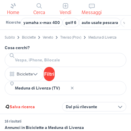
Home
Cerca
Vendi
Messaggi
yamaha x-max 400
golf 6
auto usate pescara
veic
Ricerche
Subito
Biciclette
Veneto
Treviso (Prov)
Meduna di Livenza
Cosa cerchi?
Filtri
Biciclette
Salva ricerca
Dal più rilevante
16 risultati
Annunci in Biciclette a Meduna di Livenza