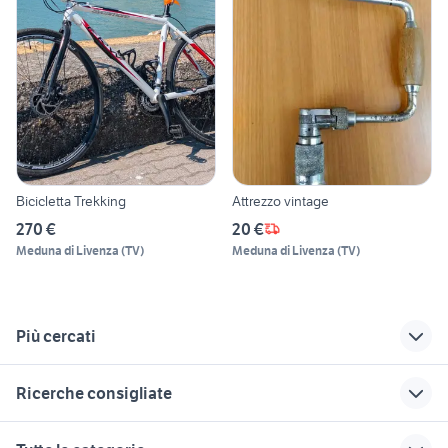
Bicicletta Trekking
Attrezzo vintage
270 €
20 €
Meduna di Livenza
(
TV
)
Meduna di Livenza
(
TV
)
Più cercati
Correlati
Richerche simili
Suggerimenti
Ricerche consigliate
parrocchetto dal
giardino Belluno
sh 125 usato roma
collare
provincia
candidati lavoro badante Roma
psicologo
peugeot 3008 gt line