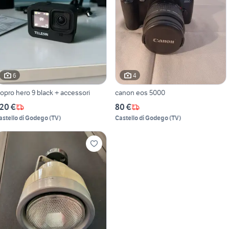
6
4
opro hero 9 black + accessori
canon eos 5000
20 €
80 €
astello di Godego
(
TV
)
Castello di Godego
(
TV
)