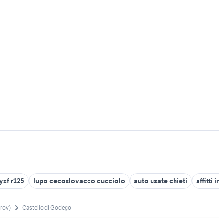
yzf r125
lupo cecoslovacco cucciolo
auto usate chieti
affitti 
Prov)
Castello di Godego