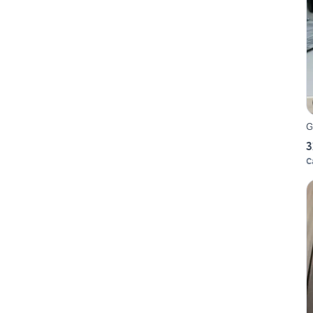
G
3
C