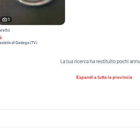
5
aretto
astello di Godego
(
TV
)
La tua ricerca ha restituito pochi ann
Espandi a tutta la provincia
icherche simili
Suggerimenti