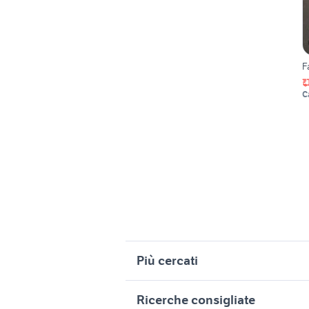
F
C
Più cercati
Correlati
R
Ricerche consigliate