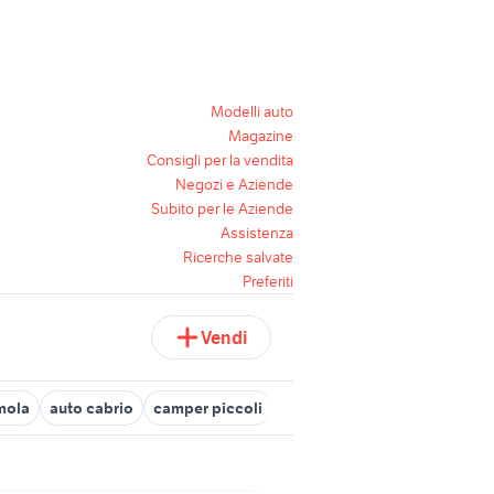
Modelli auto
Magazine
Consigli per la vendita
Negozi e Aziende
Subito per le Aziende
Assistenza
Ricerche salvate
Preferiti
Vendi
imola
auto cabrio
camper piccoli
piaggio ape 50
candidati 