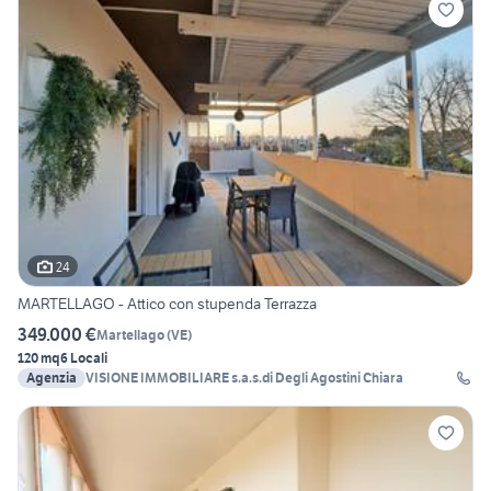
24
MARTELLAGO - Attico con stupenda Terrazza
349.000 €
Martellago
(
VE
)
120 mq
6 Locali
Agenzia
VISIONE IMMOBILIARE s.a.s.di Degli Agostini Chiara