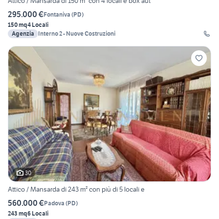
Attico / Mansarda di 150 m² con 4 locali e box aut
295.000 €
Fontaniva
(
PD
)
150 mq
4 Locali
Agenzia
Interno 2 - Nuove Costruzioni
30
Attico / Mansarda di 243 m² con più di 5 locali e
560.000 €
Padova
(
PD
)
243 mq
6 Locali