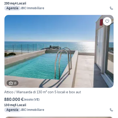
200 mq
4 Locali
Agenzia
JBC Immobiliare
18
Attico / Mansarda di 130 m² con 5 locali e box aut
880.000 €
Jesolo
(
VE
)
130 mq
5 Locali
Agenzia
JBC Immobiliare