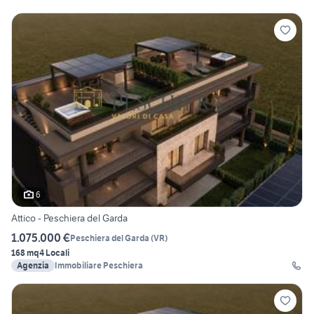
6
Attico - Peschiera del Garda
1.075.000 €
Peschiera del Garda
(
VR
)
168 mq
4 Locali
Agenzia
Immobiliare Peschiera