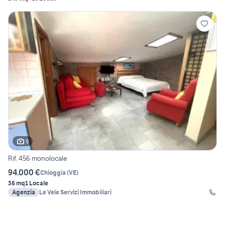
9
Rif. 456 monolocale
94.000 €
Chioggia
(
VE
)
36 mq
1 Locale
Agenzia
Le Vele Servizi Immobiliari