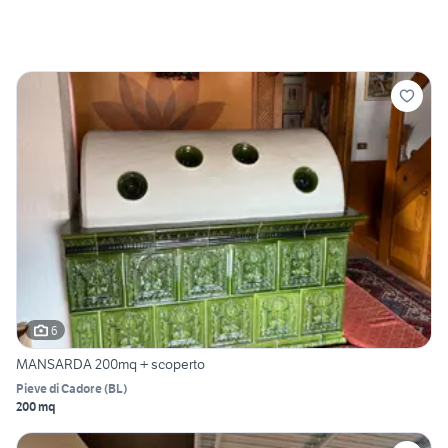
6
MANSARDA 200mq + scoperto
Pieve di Cadore
(
BL
)
200 mq