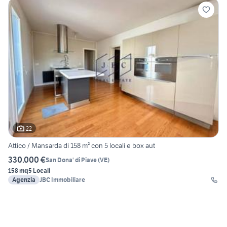
22
Attico / Mansarda di 158 m² con 5 locali e box aut
330.000 €
San Dona' di Piave
(
VE
)
158 mq
5 Locali
Agenzia
JBC Immobiliare