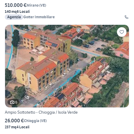
510.000 €
Mirano
(
VE
)
140 mq
6 Locali
Agenzia
Gotter Immobiliare
6
Ampio Sottotetto - Chioggia / Isola Verde
26.000 €
Chioggia
(
VE
)
237 mq
4 Locali