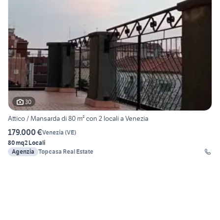
30
Attico / Mansarda di 80 m² con 2 locali a Venezia
179.000 €
Venezia
(
VE
)
80 mq
2 Locali
Agenzia
Topcasa Real Estate