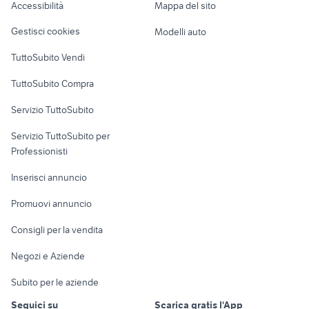
attico in vendita ravenna e
Accessibilità
Mappa del sito
Loft, mansarde e
attico in affitto muggia
provincia
Veicoli commerciali
altro
Gestisci cookies
Modelli auto
attico in affitto imperia e provincia
affitto loft trieste
Case vacanza
TuttoSubito Vendi
Uffici e Locali
TuttoSubito Compra
commerciali
Servizio TuttoSubito
elettronica
per la casa e la
sports e hobby
Servizio TuttoSubito per
persona
Informatica
Animali
Professionisti
Arredamento e
Console e
Accessori per
Casalinghi
Inserisci annuncio
Videogiochi
animali
Elettrodomestici
Promuovi annuncio
Audio/Video
Musica e Film
Giardino e Fai da te
Consigli per la vendita
Fotografia
Libri e Riviste
Abbigliamento e
Negozi e Aziende
Telefonia
Strumenti Musicali
Accessori
Subito per le aziende
Sports
Tutto per i bambini
Seguici su
Scarica gratis l'App