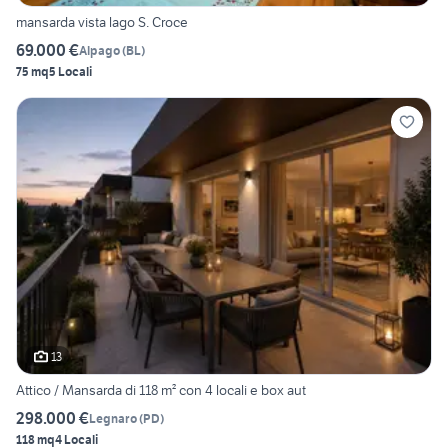
mansarda vista lago S. Croce
69.000 €
Alpago
(
BL
)
75 mq
5 Locali
13
Attico / Mansarda di 118 m² con 4 locali e box aut
298.000 €
Legnaro
(
PD
)
118 mq
4 Locali