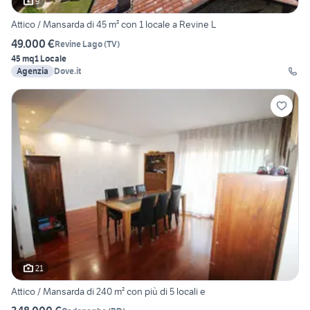
9
Attico / Mansarda di 45 m² con 1 locale a Revine L
49.000 €
Revine Lago
(
TV
)
45 mq
1 Locale
Agenzia
Dove.it
21
Attico / Mansarda di 240 m² con più di 5 locali e