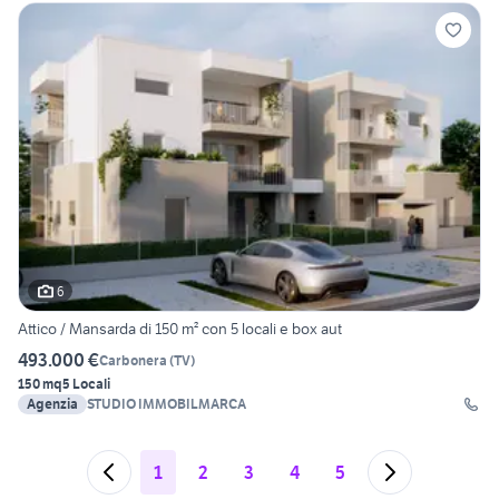
6
Attico / Mansarda di 150 m² con 5 locali e box aut
493.000 €
Carbonera
(
TV
)
150 mq
5 Locali
Agenzia
STUDIO IMMOBILMARCA
1
2
3
4
5