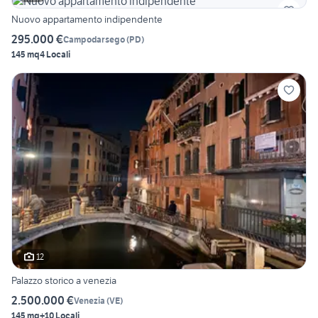
Nuovo appartamento indipendente
295.000 €
Campodarsego
(
PD
)
145 mq
4 Locali
12
Palazzo storico a venezia
2.500.000 €
Venezia
(
VE
)
145 mq
+10 Locali