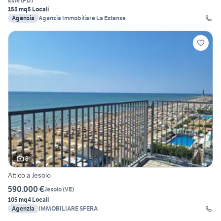
Este
(
PD
)
155 mq
5 Locali
Agenzia
Agenzia Immobiliare La Estense
8
Attico a Jesolo
590.000 €
Jesolo
(
VE
)
105 mq
4 Locali
Agenzia
IMMOBILIARE SFERA