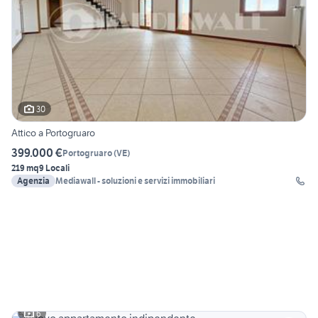
30
Attico a Portogruaro
399.000 €
Portogruaro
(
VE
)
219 mq
9 Locali
Agenzia
Mediawall - soluzioni e servizi immobiliari
6