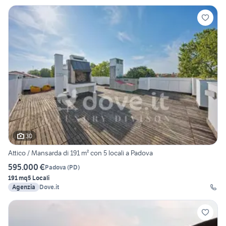
30
Attico / Mansarda di 191 m² con 5 locali a Padova
595.000 €
Padova
(
PD
)
191 mq
5 Locali
Agenzia
Dove.it