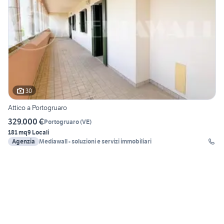
30
Attico a Portogruaro
329.000 €
Portogruaro
(
VE
)
181 mq
9 Locali
Agenzia
Mediawall - soluzioni e servizi immobiliari