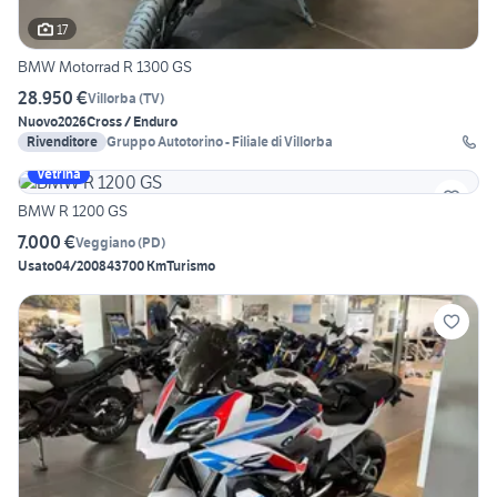
17
BMW Motorrad R 1300 GS
28.950 €
Villorba
(
TV
)
Nuovo
2026
Cross / Enduro
Rivenditore
Gruppo Autotorino - Filiale di Villorba
Vetrina
BMW R 1200 GS
7.000 €
Veggiano
(
PD
)
Usato
04/2008
43700 Km
Turismo