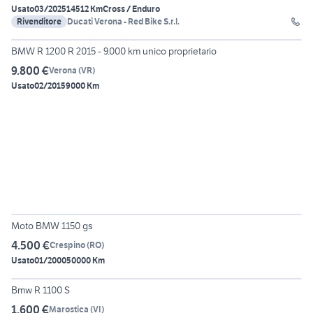
Usato
03/2025
14512 Km
Cross / Enduro
Rivenditore
Ducati Verona - Red Bike S.r.l.
6
BMW R 1200 R 2015 - 9.000 km unico proprietario
9.800 €
Verona
(
VR
)
Usato
02/2015
9000 Km
6
Moto BMW 1150 gs
4.500 €
Crespino
(
RO
)
Usato
01/2000
50000 Km
9
Bmw R 1100 S
1.600 €
Marostica
(
VI
)