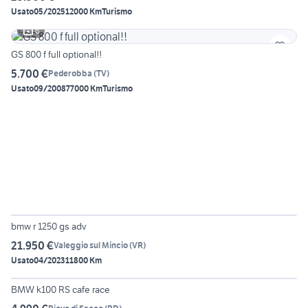
Usato
05/2025
12000 Km
Turismo
6
GS 800 f full optional!!
5.700 €
Pederobba
(
TV
)
Usato
09/2008
77000 Km
Turismo
6
bmw r 1250 gs adv
21.950 €
Valeggio sul Mincio
(
VR
)
Usato
04/2023
11800 Km
3
BMW k100 RS cafe race