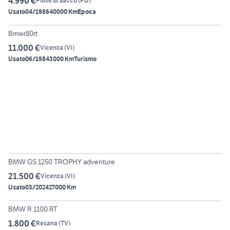
4.990 €
Piove di Sacco
(
PD
)
Usato
04/1986
40000 Km
Epoca
6
Bmwr80rt
11.000 €
Vicenza
(
VI
)
Usato
06/1984
3000 Km
Turismo
4
BMW GS 1250 TROPHY adventure
21.500 €
Vicenza
(
VI
)
Usato
03/2024
27000 Km
5
BMW R 1100 RT
1.800 €
Resana
(
TV
)