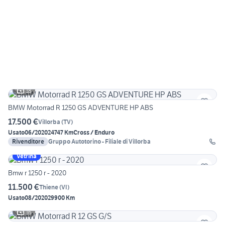
18
BMW Motorrad R 1250 GS ADVENTURE HP ABS
17.500 €
Villorba
(
TV
)
Usato
06/2020
24747 Km
Cross / Enduro
Rivenditore
Gruppo Autotorino - Filiale di Villorba
Vetrina
Bmw r 1250 r - 2020
11.500 €
Thiene
(
VI
)
Usato
08/2020
29900 Km
16