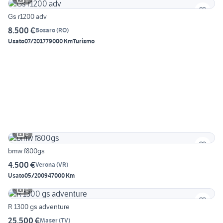
Gs r1200 adv
8.500 €
Bosaro
(
RO
)
Usato
07/2017
79000 Km
Turismo
6
bmw f800gs
4.500 €
Verona
(
VR
)
Usato
05/2009
47000 Km
6
R 1300 gs adventure
25.500 €
Maser
(
TV
)