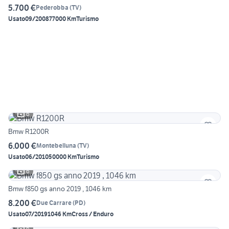
5.700 €
Pederobba
(
TV
)
Usato
09/2008
77000 Km
Turismo
6
Bmw R1200R
6.000 €
Montebelluna
(
TV
)
Usato
06/2010
50000 Km
Turismo
6
Bmw f850 gs anno 2019 , 1046 km
8.200 €
Due Carrare
(
PD
)
Usato
07/2019
1046 Km
Cross / Enduro
6