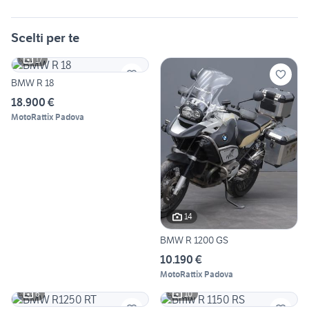
Scelti per te
17
BMW R 18
18.900 €
MotoRattix Padova
14
BMW R 1200 GS
10.190 €
MotoRattix Padova
6
10