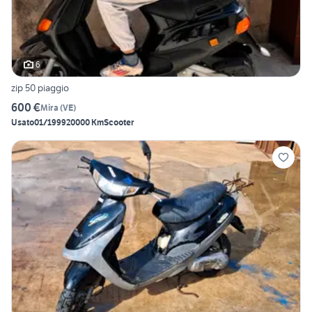
6
zip 50 piaggio
600 €
Mira
(
VE
)
Usato
01/1999
20000 Km
Scooter