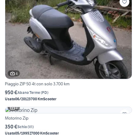
4
Piaggio ZIP 50 4t con solo 3.700 km
950 €
Abano Terme
(
PD
)
Usato
06/2012
3700 Km
Scooter
4
Motorino Zip
350 €
Schio
(
VI
)
Usato
05/1995
27000 Km
Scooter