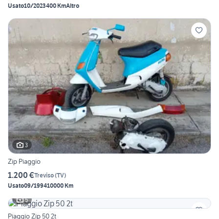
Usato
10/2023
400 Km
Altro
3
Zip Piaggio
1.200 €
Treviso
(
TV
)
Usato
09/1994
10000 Km
5
Piaggio Zip 50 2t