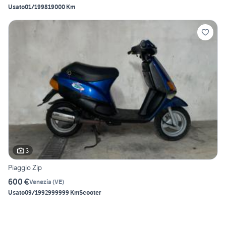
Usato
01/1998
19000 Km
3
Piaggio Zip
600 €
Venezia
(
VE
)
Usato
09/1992
999999 Km
Scooter