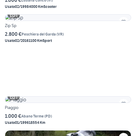
1.000 €
Lusiana Conco
(
VI
)
Usato
02/1998
4000 Km
Scooter
6
Zip Sp
2.800 €
Peschiera del Garda
(
VR
)
Usato
02/2016
1100 Km
Sport
3
Piaggio
1.000 €
Abano Terme
(
PD
)
Usato
01/1996
18554 Km