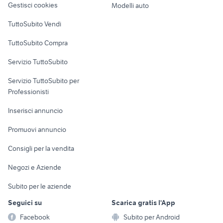
Gestisci cookies
Modelli auto
Case vacanza
TuttoSubito Vendi
Uffici e Locali
TuttoSubito Compra
commerciali
Servizio TuttoSubito
elettronica
per la casa e la
sports e hobby
Servizio TuttoSubito per
persona
Informatica
Animali
Professionisti
Arredamento e
Console e
Accessori per
Casalinghi
Inserisci annuncio
Videogiochi
animali
Elettrodomestici
Promuovi annuncio
Audio/Video
Musica e Film
Giardino e Fai da te
Consigli per la vendita
Fotografia
Libri e Riviste
Abbigliamento e
Negozi e Aziende
Telefonia
Strumenti Musicali
Accessori
Subito per le aziende
Sports
Tutto per i bambini
Seguici su
Scarica gratis l'App
Biciclette
Facebook
Subito per Android