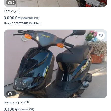
5
Fantic (70)
3.000 €
Mussolente
(
VI
)
Usato
10/2023
400 Km
Altro
2
piaggio zip sp 98
3.300 €
Vicenza
(
VI
)