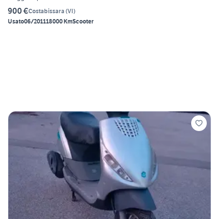
900 €
Costabissara
(
VI
)
Usato
06/2011
18000 Km
Scooter