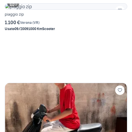
3
piaggio zip
1.100 €
Verona
(
VR
)
Usato
09/2009
1000 Km
Scooter