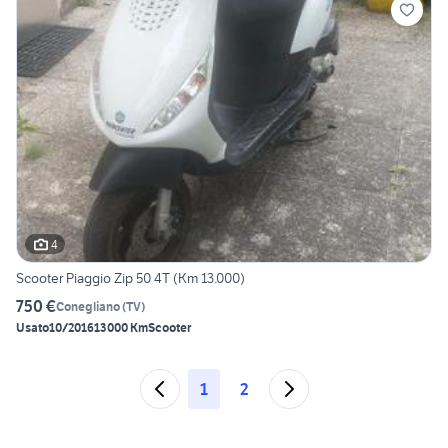
4
Scooter Piaggio Zip 50 4T (Km 13.000)
750 €
Conegliano
(
TV
)
Usato
10/2016
13000 Km
Scooter
1
2