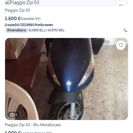
Piaggio Zip 50
1.600 €
Cassola
(
VI
)
Usato
04/2024
960 Km
Scooter
Rivenditore
GABRIELLI MOTO SRL
4
Piaggio Zip 50 - Blu Metallizzato