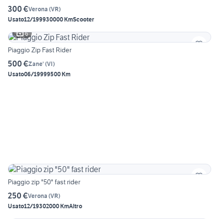
300 €
Verona
(
VR
)
Usato
12/1999
30000 Km
Scooter
6
Piaggio Zip Fast Rider
500 €
Zane'
(
VI
)
Usato
06/1999
9500 Km
Piaggio zip "50" fast rider
250 €
Verona
(
VR
)
Usato
12/1930
2000 Km
Altro