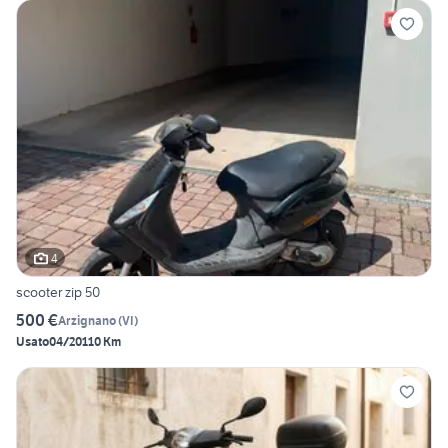
4
scooter zip 50
500 €
Arzignano
(
VI
)
Usato
04/2011
0 Km