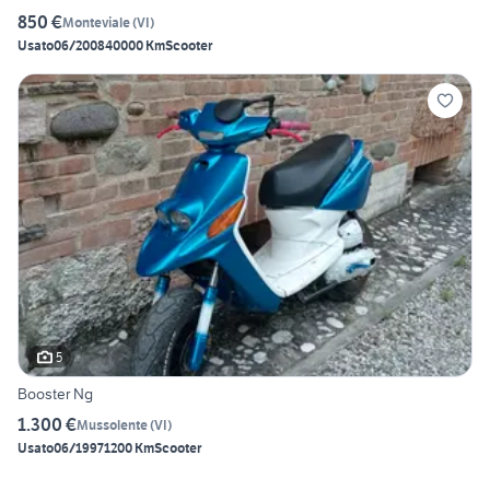
850 €
Monteviale
(
VI
)
Usato
06/2008
40000 Km
Scooter
5
Booster Ng
1.300 €
Mussolente
(
VI
)
Usato
06/1997
1200 Km
Scooter