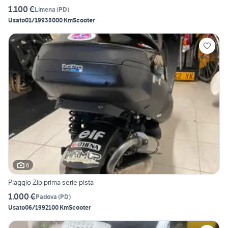
1.100 €
Limena
(
PD
)
Usato
01/1993
5000 Km
Scooter
6
Piaggio Zip prima serie pista
1.000 €
Padova
(
PD
)
Usato
06/1992
100 Km
Scooter