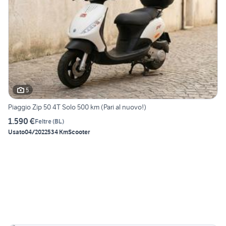
5
Piaggio Zip 50 4T Solo 500 km (Pari al nuovo!)
1.590 €
Feltre
(
BL
)
Usato
04/2022
534 Km
Scooter