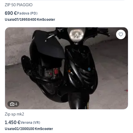
ZIP 50 PIAGGIO
690 €
Padova
(
PD
)
Usato
07/1995
8400 Km
Scooter
4
Zip sp mk2
1.450 €
Verona
(
VR
)
Usato
02/2000
100 Km
Scooter