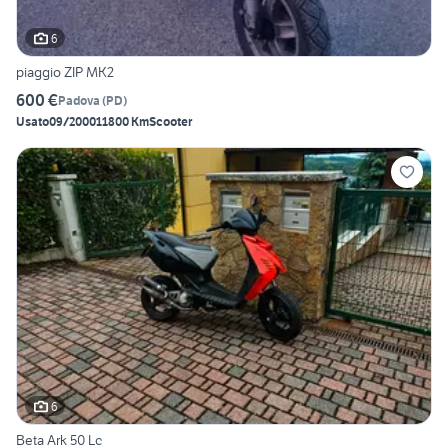
6
piaggio ZIP MK2
600 €
Padova
(
PD
)
Usato
09/2000
11800 Km
Scooter
6
Beta Ark 50 Lc