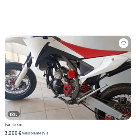
6
Fantic xm
3.000 €
Mussolente
(
VI
)