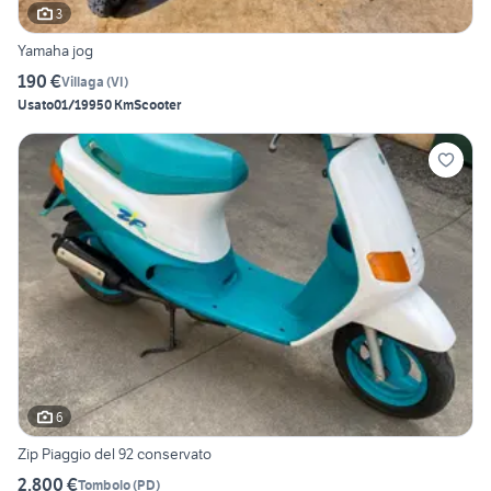
3
Yamaha jog
190 €
Villaga
(
VI
)
Usato
01/1995
0 Km
Scooter
6
Zip Piaggio del 92 conservato
2.800 €
Tombolo
(
PD
)