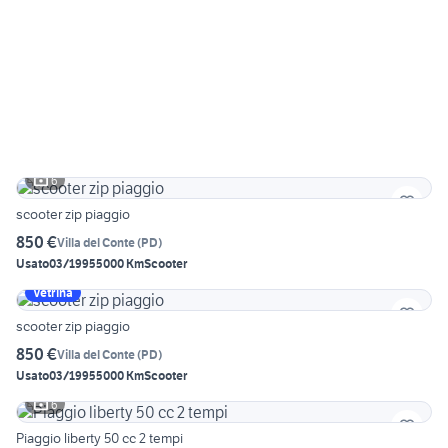
6
scooter zip piaggio
850 €
Villa del Conte
(
PD
)
Usato
03/1995
5000 Km
Scooter
Vetrina
scooter zip piaggio
850 €
Villa del Conte
(
PD
)
Usato
03/1995
5000 Km
Scooter
6
Piaggio liberty 50 cc 2 tempi