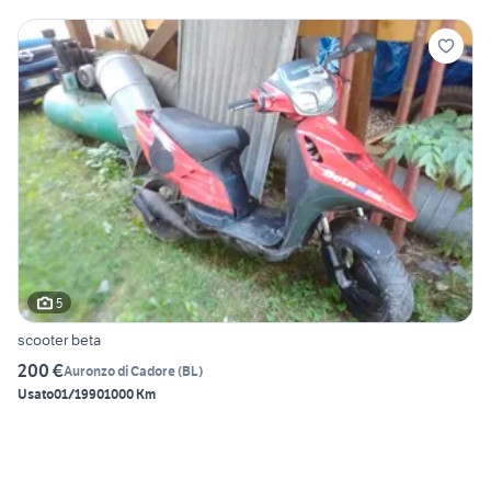
5
scooter beta
200 €
Auronzo di Cadore
(
BL
)
Usato
01/1990
1000 Km