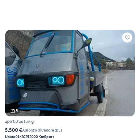
5
ape 50 cc tunig
5.500 €
Auronzo di Cadore
(
BL
)
Usato
01/2025
2000 Km
Sport