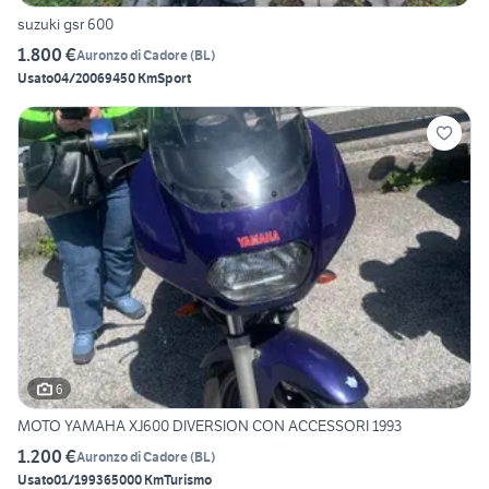
suzuki gsr 600
1.800 €
Auronzo di Cadore
(
BL
)
Usato
04/2006
9450 Km
Sport
6
MOTO YAMAHA XJ600 DIVERSION CON ACCESSORI 1993
1.200 €
Auronzo di Cadore
(
BL
)
Usato
01/1993
65000 Km
Turismo