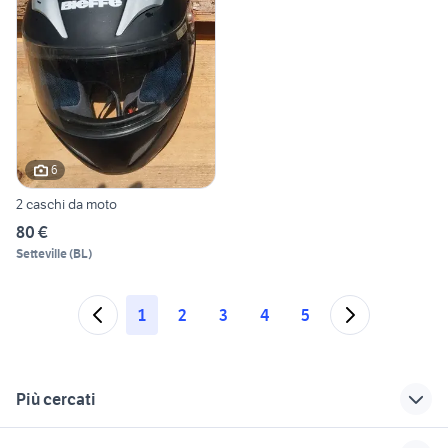
6
2 caschi da moto
80 €
Setteville
(
BL
)
1
2
3
4
5
Più cercati
Correlati
Richerche simili
Suggerimenti