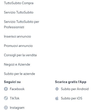
TuttoSubito Compra
commerciali
Servizio TuttoSubito
elettronica
per la casa e la
sports e hobby
Servizio TuttoSubito per
persona
Informatica
Animali
Professionisti
Arredamento e
Console e
Accessori per
Casalinghi
Inserisci annuncio
Videogiochi
animali
Elettrodomestici
Promuovi annuncio
Audio/Video
Musica e Film
Giardino e Fai da te
Consigli per la vendita
Fotografia
Libri e Riviste
Abbigliamento e
Negozi e Aziende
Telefonia
Strumenti Musicali
Accessori
Subito per le aziende
Sports
Tutto per i bambini
Seguici su
Scarica gratis l'App
Biciclette
Facebook
Subito per Android
Collezionismo
TikTok
Subito per iOS
Instagram