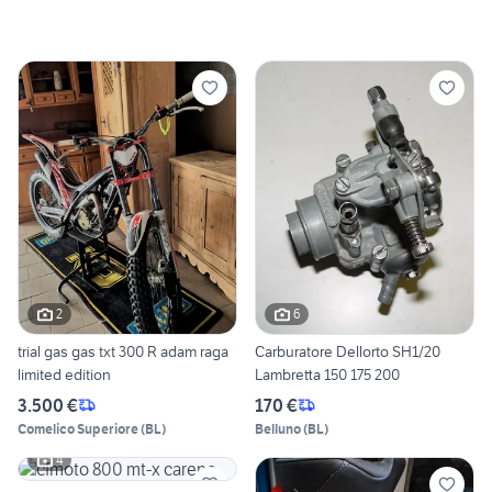
2
6
trial gas gas txt 300 R adam raga
Carburatore Dellorto SH1/20
limited edition
Lambretta 150 175 200
3.500 €
170 €
Comelico Superiore
(
BL
)
Belluno
(
BL
)
4