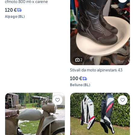
cfmoto 800 mt-x carene
120 €
Alpago
(
BL
)
2
Stivali da moto alpinestars 43
100 €
Belluno
(
BL
)