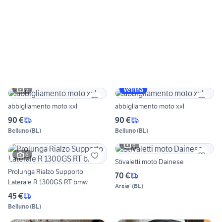
5
Vetrina
abbigliamento moto xxl
abbigliamento moto xxl
90 €
90 €
Belluno
(
BL
)
Belluno
(
BL
)
6
6
Stivaletti moto Dainese
Prolunga Rialzo Supporto
70 €
Laterale R 1300GS RT bmw
Arsie'
(
BL
)
45 €
Belluno
(
BL
)