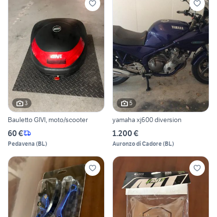
3
5
Bauletto GIVI, moto/scooter
yamaha xj600 diversion
60 €
1.200 €
Pedavena
(
BL
)
Auronzo di Cadore
(
BL
)