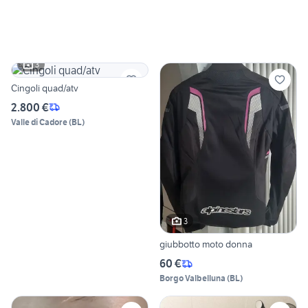
3
Cingoli quad/atv
2.800 €
Valle di Cadore
(
BL
)
3
giubbotto moto donna
60 €
Borgo Valbelluna
(
BL
)