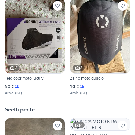
3
3
Telo coprimoto luxury
Zaino moto guscio
50 €
10 €
Arsie'
(
BL
)
Arsie'
(
BL
)
Scelti per te
8