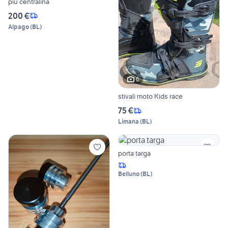
più centralina
200 €
Alpago
(
BL
)
6
stivali moto Kids race
75 €
Limana
(
BL
)
porta targa
Belluno
(
BL
)