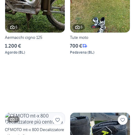
6
6
Aermacchi cigno 125
Tute moto
1.200 €
700 €
Agordo
(
BL
)
Pedavena
(
BL
)
2
CFMOTO mt-x 800 Decalizzatore