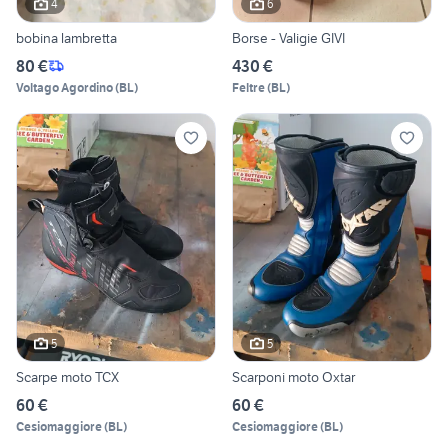
4
6
bobina lambretta
Borse - Valigie GIVI
80 €
430 €
Voltago Agordino
(
BL
)
Feltre
(
BL
)
5
5
Scarpe moto TCX
Scarponi moto Oxtar
60 €
60 €
Cesiomaggiore
(
BL
)
Cesiomaggiore
(
BL
)