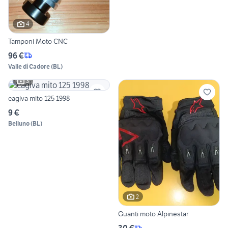
4
Tamponi Moto CNC
96 €
Valle di Cadore
(
BL
)
3
cagiva mito 125 1998
9 €
Belluno
(
BL
)
2
Guanti moto Alpinestar