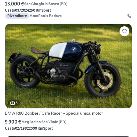
13.000 €
San Giorgio in Bosco
(
PD
)
Usato
03/2024
250 Km
Sport
Rivenditore
MotoRattix Padova
6
BMW R80 Bobber / Café Racer – Special unica, motor
9.900 €
Megliadino San Vitale
(
PD
)
Usato
02/1982
2000 Km
Sport