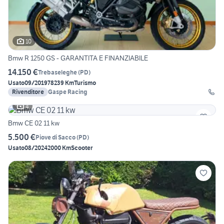
10
Bmw R 1250 GS - GARANTITA E FINANZIABILE
14.150 €
Trebaseleghe
(
PD
)
Usato
09/2019
78239 Km
Turismo
Rivenditore
Gaspe Racing
4
Bmw CE 02 11 kw
5.500 €
Piove di Sacco
(
PD
)
Usato
08/2024
2000 Km
Scooter