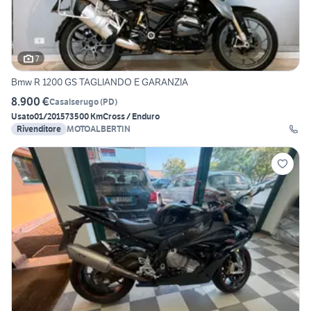
7
Bmw R 1200 GS TAGLIANDO E GARANZIA
8.900 €
Casalserugo
(
PD
)
Usato
01/2015
73500 Km
Cross / Enduro
Rivenditore
MOTOALBERTIN