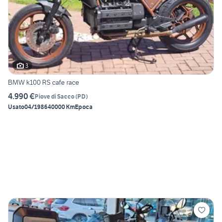
3
BMW k100 RS cafe race
4.990 €
Piove di Sacco
(
PD
)
Usato
04/1986
40000 Km
Epoca