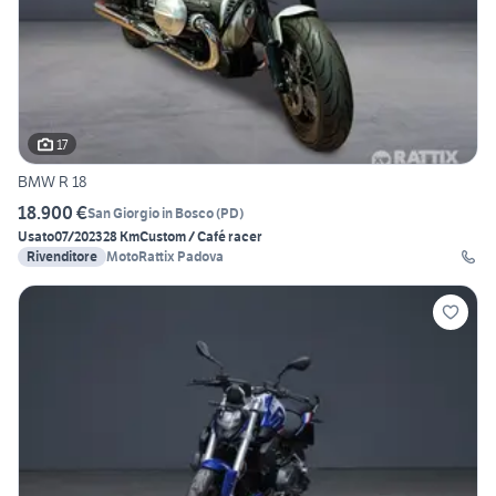
17
BMW R 18
18.900 €
San Giorgio in Bosco
(
PD
)
Usato
07/2023
28 Km
Custom / Café racer
Rivenditore
MotoRattix Padova