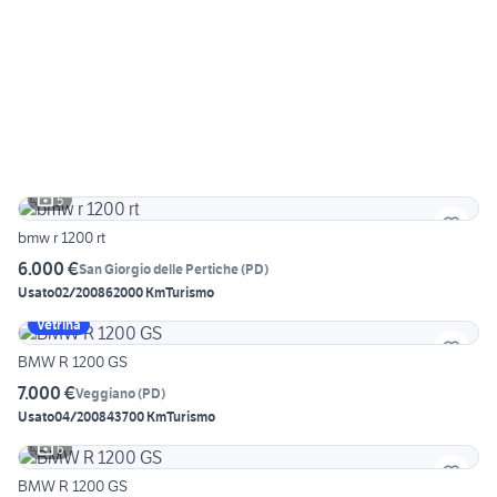
5
bmw r 1200 rt
6.000 €
San Giorgio delle Pertiche
(
PD
)
Usato
02/2008
62000 Km
Turismo
Vetrina
BMW R 1200 GS
7.000 €
Veggiano
(
PD
)
Usato
04/2008
43700 Km
Turismo
6
BMW R 1200 GS