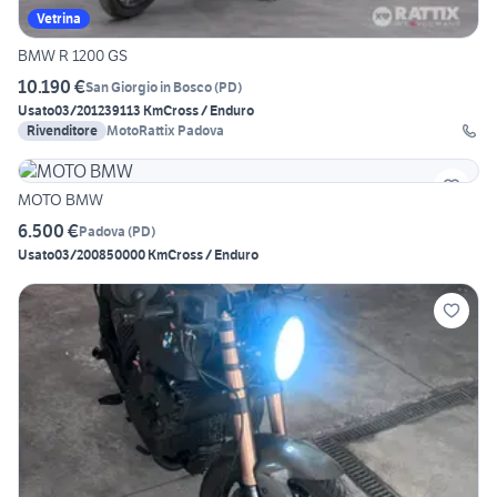
Vetrina
BMW R 1200 GS
10.190 €
San Giorgio in Bosco
(
PD
)
Usato
03/2012
39113 Km
Cross / Enduro
Rivenditore
MotoRattix Padova
MOTO BMW
6.500 €
Padova
(
PD
)
Usato
03/2008
50000 Km
Cross / Enduro