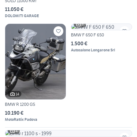
SOLO 11000 KM!
11.050 €
DOLOMITI GARAGE
6
BMW F 650 F 650
1.500 €
Autosalone Longarone Srl
14
BMW R 1200 GS
10.190 €
MotoRattix Padova
4