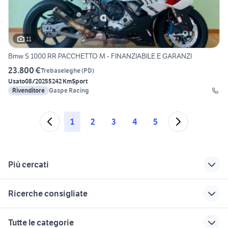
11
Bmw S 1000 RR PACCHETTO M - FINANZIABILE E GARANZI
23.800 €
Trebaseleghe
(
PD
)
Usato
08/2025
5242 Km
Sport
Rivenditore
Gaspe Racing
1
2
3
4
5
Più cercati
Correlati
Richerche simili
Suggerimenti
Ricerche consigliate
cross a padova e
moto usate cerea
moto cross 50
provincia
Veneto
suzuki gsx s 750 usata
yamaha x-max 400
yamaha vittorio
Tutte le categorie
moto usate curtarolo
veneto
kawasaki a verona e
cafe racer usate
ktm 690 usato