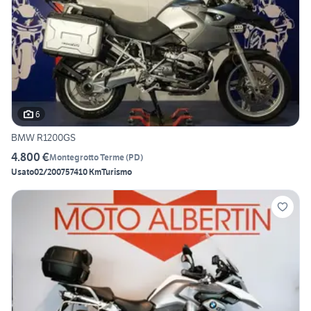
6
BMW R1200GS
4.800 €
Montegrotto Terme
(
PD
)
Usato
02/2007
57410 Km
Turismo