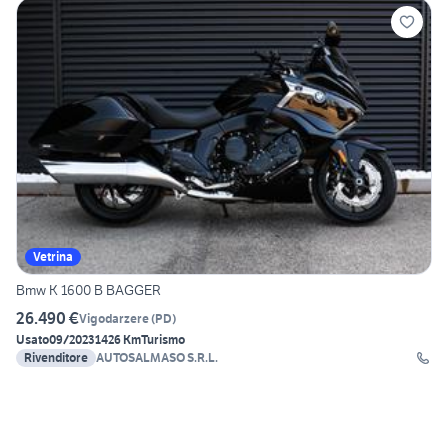
Vetrina
Bmw K 1600 B BAGGER
26.490 €
Vigodarzere
(
PD
)
Usato
09/2023
1426 Km
Turismo
Rivenditore
AUTOSALMASO S.R.L.