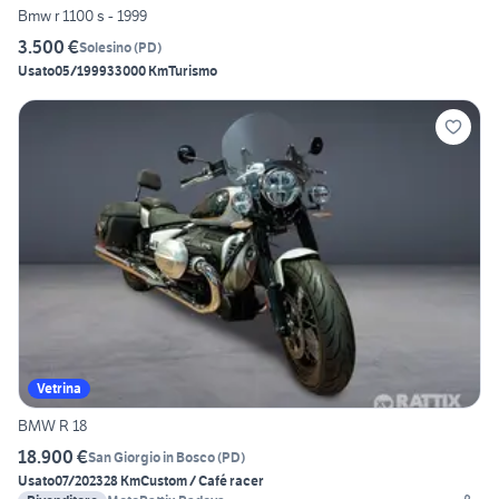
Bmw r 1100 s - 1999
3.500 €
Solesino
(
PD
)
Usato
05/1999
33000 Km
Turismo
Vetrina
BMW R 18
18.900 €
San Giorgio in Bosco
(
PD
)
Usato
07/2023
28 Km
Custom / Café racer