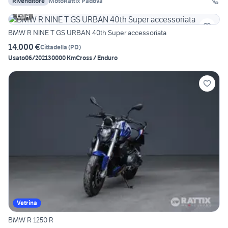
Rivenditore
MotoRattix Padova
4
BMW R NINE T GS URBAN 40th Super accessoriata
14.000 €
Cittadella
(
PD
)
Usato
06/2021
30000 Km
Cross / Enduro
Vetrina
BMW R 1250 R