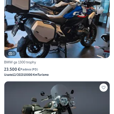
3
BMW gs 1300 trophy
23.500 €
Padova
(
PD
)
Usato
12/2023
15000 Km
Turismo