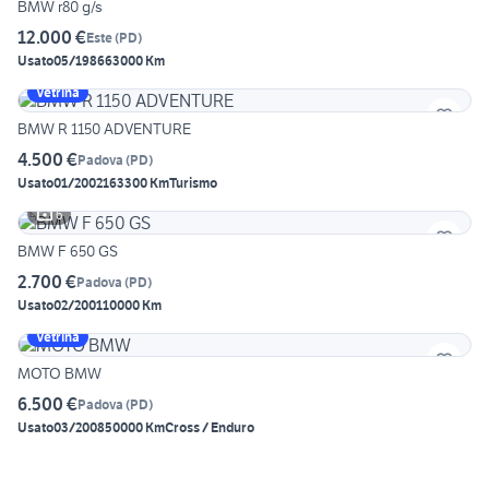
BMW r80 g/s
12.000 €
Este
(
PD
)
Usato
05/1986
63000 Km
Vetrina
BMW R 1150 ADVENTURE
4.500 €
Padova
(
PD
)
Usato
01/2002
163300 Km
Turismo
6
BMW F 650 GS
2.700 €
Padova
(
PD
)
Usato
02/2001
10000 Km
Vetrina
MOTO BMW
6.500 €
Padova
(
PD
)
Usato
03/2008
50000 Km
Cross / Enduro