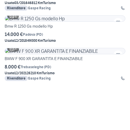
Usato
03/2016
46812 Km
Turismo
Rivenditore
Gaspe Racing
6
Bmw R 1250 Gs modello Hp
14.000 €
Padova
(
PD
)
Usato
12/2018
49000 Km
Turismo
8
BMW F 900 XR GARANTITA E FINANZIABILE
8.000 €
Trebaseleghe
(
PD
)
Usato
12/2021
26210 Km
Turismo
Rivenditore
Gaspe Racing