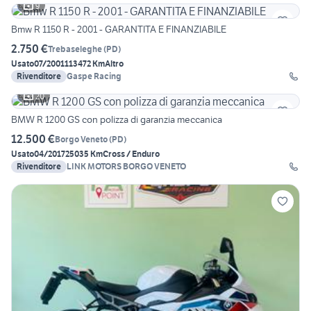
9
Bmw R 1150 R - 2001 - GARANTITA E FINANZIABILE
2.750 €
Trebaseleghe
(
PD
)
Usato
07/2001
113472 Km
Altro
Rivenditore
Gaspe Racing
20
BMW R 1200 GS con polizza di garanzia meccanica
12.500 €
Borgo Veneto
(
PD
)
Usato
04/2017
25035 Km
Cross / Enduro
Rivenditore
LINK MOTORS BORGO VENETO