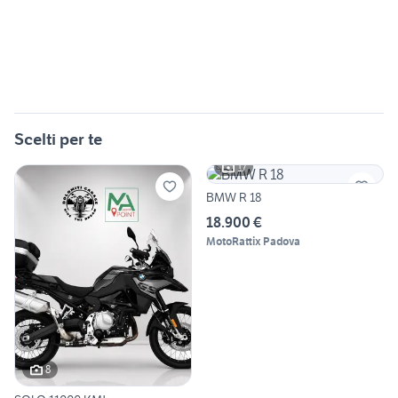
Scelti per te
17
BMW R 18
18.900 €
MotoRattix Padova
8