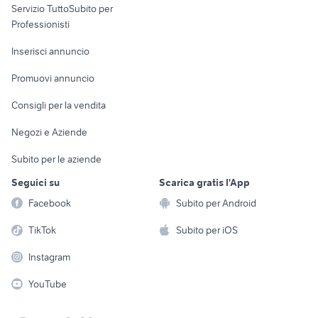
Servizio TuttoSubito per
persona
Informatica
Animali
Professionisti
Arredamento e
Console e
Accessori per
Casalinghi
Inserisci annuncio
Videogiochi
animali
Elettrodomestici
Promuovi annuncio
Audio/Video
Musica e Film
Giardino e Fai da te
Consigli per la vendita
Fotografia
Libri e Riviste
Abbigliamento e
Negozi e Aziende
Telefonia
Strumenti Musicali
Accessori
Subito per le aziende
Sports
Tutto per i bambini
Seguici su
Scarica gratis l'App
Biciclette
Facebook
Subito per Android
Collezionismo
TikTok
Subito per iOS
Instagram
YouTube