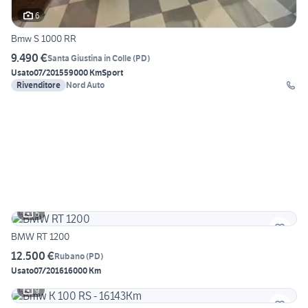
6
Bmw S 1000 RR
9.490 €
Santa Giustina in Colle
(
PD
)
Usato
07/2015
59000 Km
Sport
Rivenditore
Nord Auto
5
BMW RT 1200
12.500 €
Rubano
(
PD
)
Usato
07/2016
16000 Km
9