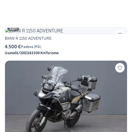
6
BMW R 1150 ADVENTURE
4.500 €
Padova
(
PD
)
Usato
01/2002
163300 Km
Turismo