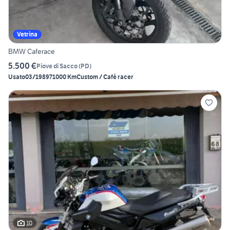
Vetrina
BMW Caferace
5.500 €
Piove di Sacco
(
PD
)
Usato
03/1989
71000 Km
Custom / Café racer
10