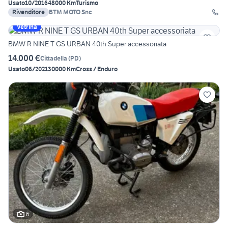
Usato
10/2016
48000 Km
Turismo
Rivenditore
BTM MOTO Snc
Vetrina
BMW R NINE T GS URBAN 40th Super accessoriata
14.000 €
Cittadella
(
PD
)
Usato
06/2021
30000 Km
Cross / Enduro
6