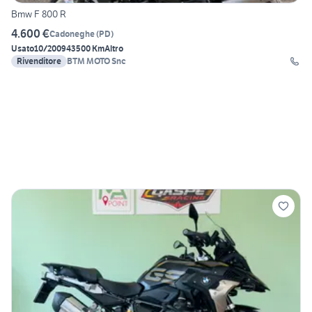
Bmw F 800 R
4.600 €
Cadoneghe
(
PD
)
Usato
10/2009
43500 Km
Altro
Rivenditore
BTM MOTO Snc