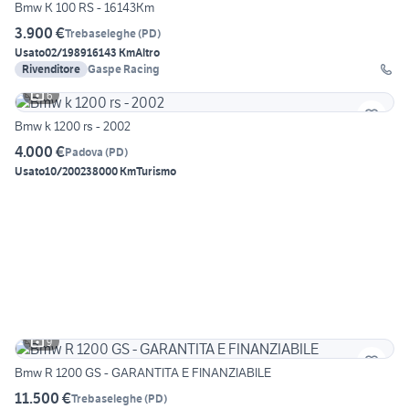
Bmw K 100 RS - 16143Km
3.900 €
Trebaseleghe
(
PD
)
Usato
02/1989
16143 Km
Altro
Rivenditore
Gaspe Racing
6
Bmw k 1200 rs - 2002
4.000 €
Padova
(
PD
)
Usato
10/2002
38000 Km
Turismo
9
Bmw R 1200 GS - GARANTITA E FINANZIABILE
11.500 €
Trebaseleghe
(
PD
)