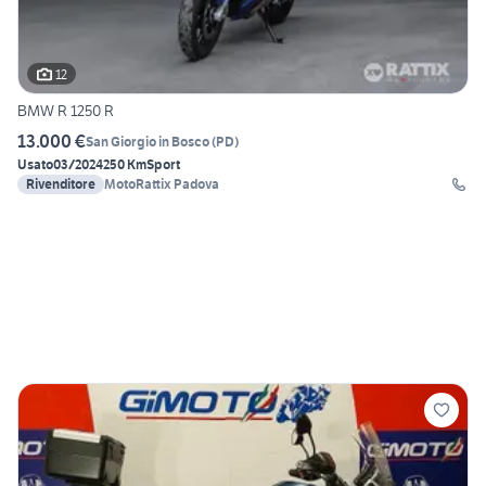
12
BMW R 1250 R
13.000 €
San Giorgio in Bosco
(
PD
)
Usato
03/2024
250 Km
Sport
Rivenditore
MotoRattix Padova