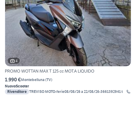
4
PROMO WOTTAN MAX T 125 cc MOT.A LIQUIDO
1.990 €
Montebelluna
(
TV
)
Nuovo
Scooter
Rivenditore
TREVISO MOTO-ferie08/08/26 a 22/08/26-3661392941 t