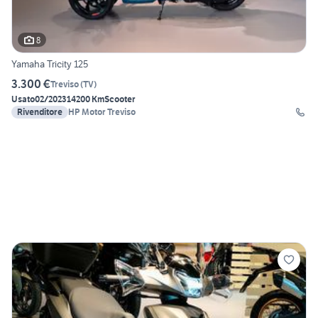
8
Yamaha Tricity 125
3.300 €
Treviso
(
TV
)
Usato
02/2023
14200 Km
Scooter
Rivenditore
HP Motor Treviso