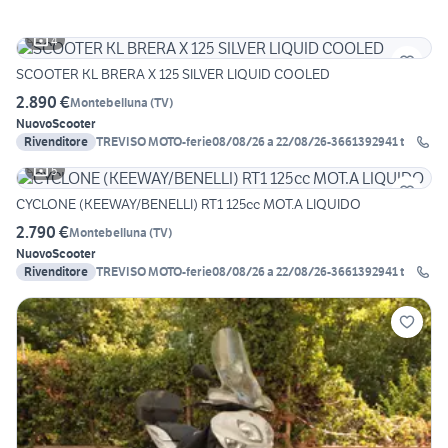
4
SCOOTER KL BRERA X 125 SILVER LIQUID COOLED
2.890 €
Montebelluna
(
TV
)
Nuovo
Scooter
Rivenditore
TREVISO MOTO-ferie08/08/26 a 22/08/26-3661392941 t
5
CYCLONE (KEEWAY/BENELLI) RT1 125cc MOT.A LIQUIDO
2.790 €
Montebelluna
(
TV
)
Nuovo
Scooter
Rivenditore
TREVISO MOTO-ferie08/08/26 a 22/08/26-3661392941 t