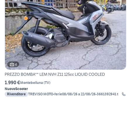
4
PREZZO BOMBA** LEM NVH Z11 125cc LIQUID COOLED
1.990 €
Montebelluna
(
TV
)
Nuovo
Scooter
Rivenditore
TREVISO MOTO-ferie08/08/26 a 22/08/26-3661392941 t