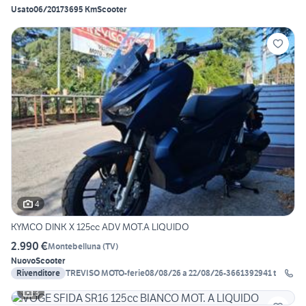
Usato
06/2017
3695 Km
Scooter
4
KYMCO DINK X 125cc ADV MOT.A LIQUIDO
2.990 €
Montebelluna
(
TV
)
Nuovo
Scooter
Rivenditore
TREVISO MOTO-ferie08/08/26 a 22/08/26-3661392941 t
3