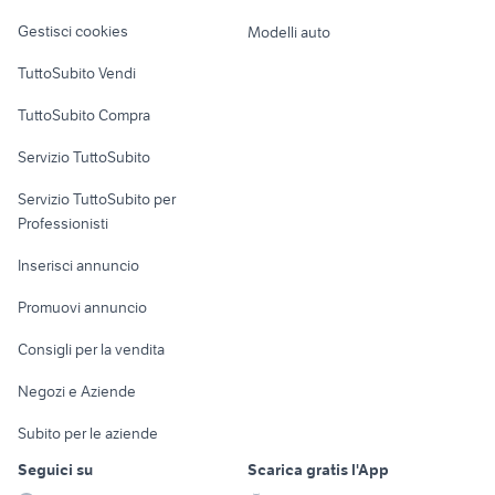
Veicoli commerciali
volkswagen nuova polo
bmw cambio automatico auto
altro
Gestisci cookies
Modelli auto
Case vacanza
TuttoSubito Vendi
Uffici e Locali
TuttoSubito Compra
commerciali
Servizio TuttoSubito
elettronica
per la casa e la
sports e hobby
Servizio TuttoSubito per
persona
Informatica
Animali
Professionisti
Arredamento e
Console e
Accessori per
Casalinghi
Inserisci annuncio
Videogiochi
animali
Elettrodomestici
Promuovi annuncio
Audio/Video
Musica e Film
Giardino e Fai da te
Consigli per la vendita
Fotografia
Libri e Riviste
Abbigliamento e
Negozi e Aziende
Telefonia
Strumenti Musicali
Accessori
Subito per le aziende
Sports
Tutto per i bambini
Seguici su
Scarica gratis l'App
Biciclette