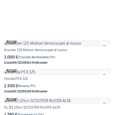
6
Scooter 125 Motron Ventura pari al nuovo
2.000 €
Crocetta del Montello
(
TV
)
Usato
04/2024
9014 Km
Scooter
4
Honda PCX 125
2.500 €
Resana
(
TV
)
Usato
03/2025
8200 Km
Scooter
3
KL B3 125cc SCOOTER RUOTA ALTA
1.790 €
Montebelluna
(
TV
)