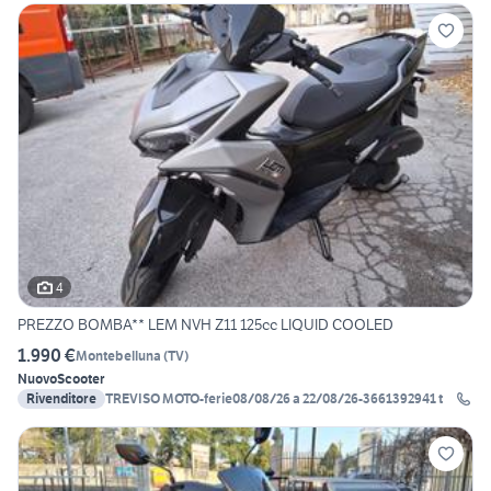
4
PREZZO BOMBA** LEM NVH Z11 125cc LIQUID COOLED
1.990 €
Montebelluna
(
TV
)
Nuovo
Scooter
Rivenditore
TREVISO MOTO-ferie08/08/26 a 22/08/26-3661392941 t