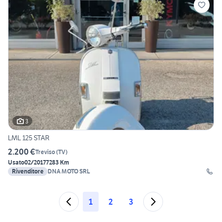
3
LML 125 STAR
2.200 €
Treviso
(
TV
)
Usato
02/2017
7283 Km
Rivenditore
DNA MOTO SRL
1
2
3