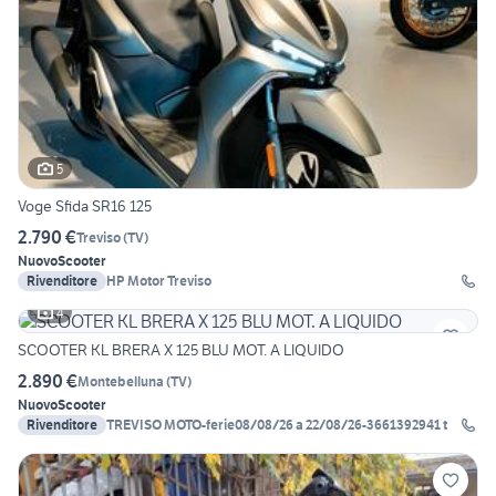
5
Voge Sfida SR16 125
2.790 €
Treviso
(
TV
)
Nuovo
Scooter
Rivenditore
HP Motor Treviso
4
SCOOTER KL BRERA X 125 BLU MOT. A LIQUIDO
2.890 €
Montebelluna
(
TV
)
Nuovo
Scooter
Rivenditore
TREVISO MOTO-ferie08/08/26 a 22/08/26-3661392941 t