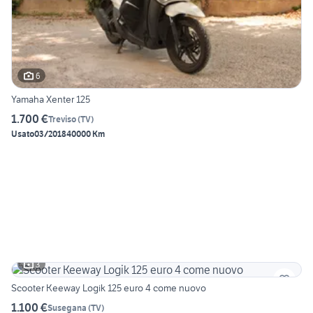
6
Yamaha Xenter 125
1.700 €
Treviso
(
TV
)
Usato
03/2018
40000 Km
3
Scooter Keeway Logik 125 euro 4 come nuovo
1.100 €
Susegana
(
TV
)