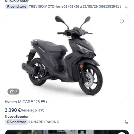
Nuovo
Scooter
Rivenditore
TREVISO MOTO-ferie08/08/26 a 22/08/26-3661392941 t
2
Kymco MICARE 125 E5+
2.090 €
Vedelago
(
TV
)
Nuovo
Scooter
Rivenditore
LUNARDI RACING