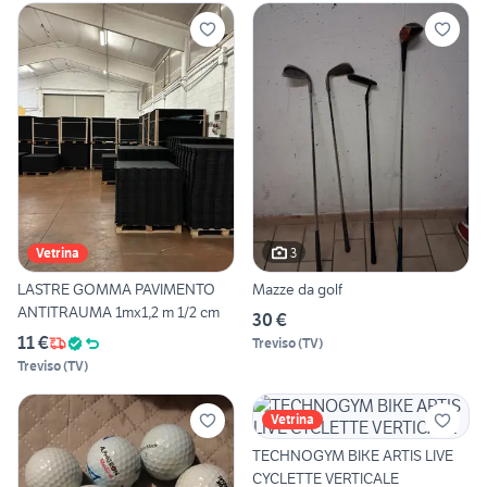
3
Vetrina
LASTRE GOMMA PAVIMENTO
Mazze da golf
ANTITRAUMA 1mx1,2 m 1/2 cm
30 €
11 €
Treviso
(
TV
)
Treviso
(
TV
)
Vetrina
TECHNOGYM BIKE ARTIS LIVE
CYCLETTE VERTICALE