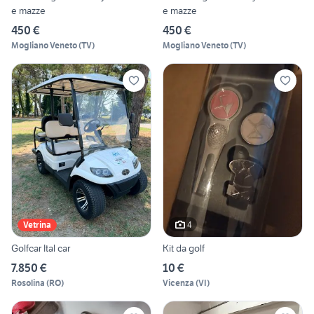
e mazze
e mazze
450 €
450 €
Mogliano Veneto
(
TV
)
Mogliano Veneto
(
TV
)
4
Vetrina
Golfcar Ital car
Kit da golf
7.850 €
10 €
Rosolina
(
RO
)
Vicenza
(
VI
)