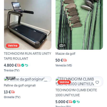
6
Vetrina
TECHNOGYM RUN ARTIS UNITY
Mazze da golf
TAPIS ROULANT
50 €
4.800 €
Venezia
(
VE
)
Treviso
(
TV
)
4
Vetrina
Palline da golf originali
TECHNOGYM CLIMB EXCITE
13 €
1000 UNITY/LIVE
Ormelle
(
TV
)
5.000 €
Treviso
(
TV
)