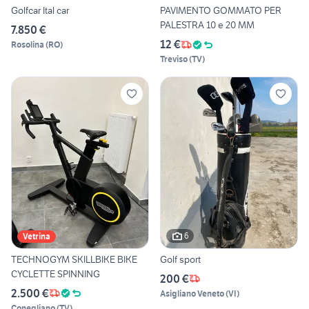
Golfcar Ital car
PAVIMENTO GOMMATO PER
PALESTRA 10 e 20 MM
7.850 €
12 €
Rosolina
(
RO
)
Treviso
(
TV
)
6
Vetrina
TECHNOGYM SKILLBIKE BIKE
Golf sport
CYCLETTE SPINNING
200 €
2.500 €
Asigliano Veneto
(
VI
)
Conegliano
(
TV
)