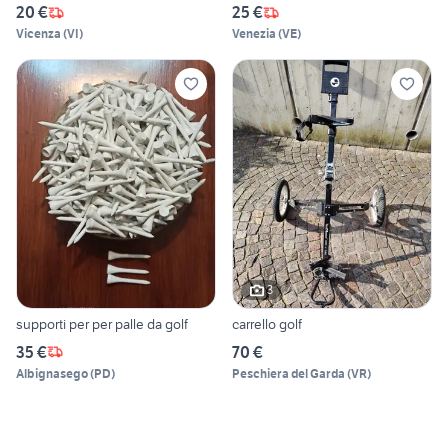
20 €
25 €
Vicenza
(
VI
)
Venezia
(
VE
)
3
supporti per per palle da golf
carrello golf
35 €
70 €
Albignasego
(
PD
)
Peschiera del Garda
(
VR
)