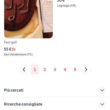
30 €
Legnago
(
VR
)
Ferri golf
55 €
San Vendemiano
(
TV
)
1
2
3
4
5
Più cercati
Correlati
Richerche simili
Suggerimenti
Ricerche consigliate
golf terza serie
golf us milano e
sacca da golf