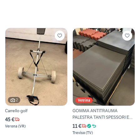
2
Vetrina
Carrello golf
GOMMA ANTITRAUMA
PALESTRA TANTI SPESSORI E
45 €
FORMATI
11 €
Verona
(
VR
)
Treviso
(
TV
)