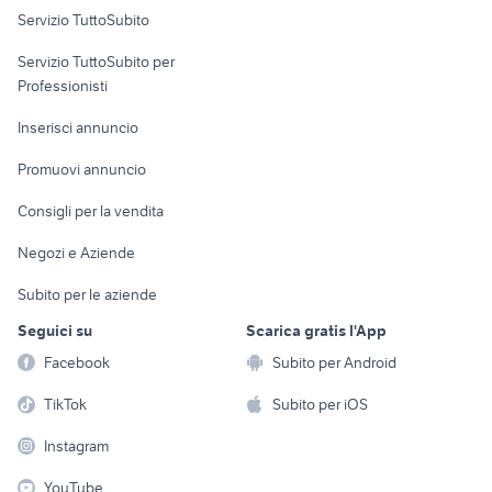
Servizio TuttoSubito
elettronica
per la casa e la
sports e hobby
Servizio TuttoSubito per
persona
Informatica
Animali
Professionisti
Arredamento e
Console e
Accessori per
Casalinghi
Inserisci annuncio
Videogiochi
animali
Elettrodomestici
Promuovi annuncio
Audio/Video
Musica e Film
Giardino e Fai da te
Consigli per la vendita
Fotografia
Libri e Riviste
Abbigliamento e
Negozi e Aziende
Telefonia
Strumenti Musicali
Accessori
Subito per le aziende
Sports
Tutto per i bambini
Seguici su
Scarica gratis l'App
Biciclette
Facebook
Subito per Android
Collezionismo
TikTok
Subito per iOS
Instagram
YouTube