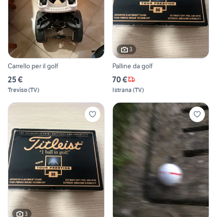
3
Carrello per il golf
Palline da golf
25 €
70 €
Treviso
(
TV
)
Istrana
(
TV
)
3