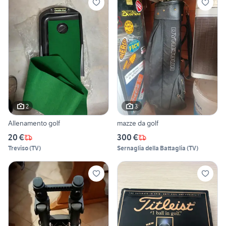
2
3
Allenamento golf
mazze da golf
20 €
300 €
Treviso
(
TV
)
Sernaglia della Battaglia
(
TV
)