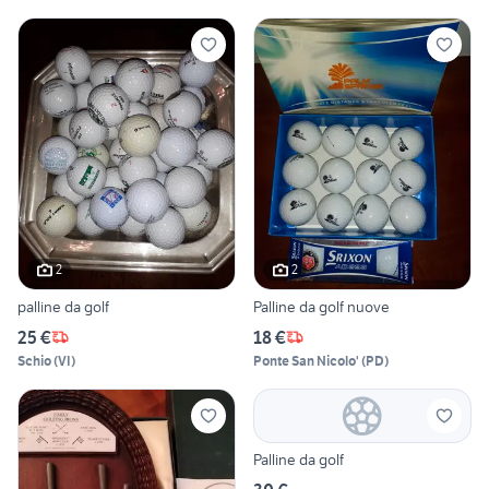
2
2
palline da golf
Palline da golf nuove
25 €
18 €
Schio
(
VI
)
Ponte San Nicolo'
(
PD
)
Palline da golf