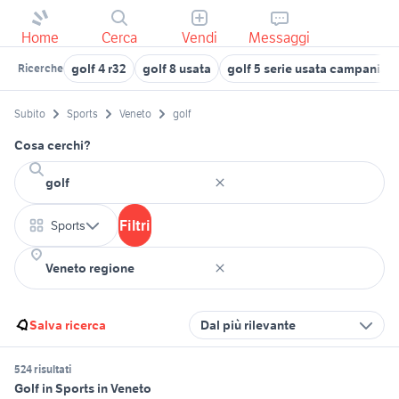
Home
Cerca
Vendi
Messaggi
golf 4 r32
golf 8 usata
golf 5 serie usata campania
Ricerche
Subito
Sports
Veneto
golf
Cosa cerchi?
Filtri
Sports
Salva ricerca
Dal più rilevante
524 risultati
Golf in Sports in Veneto