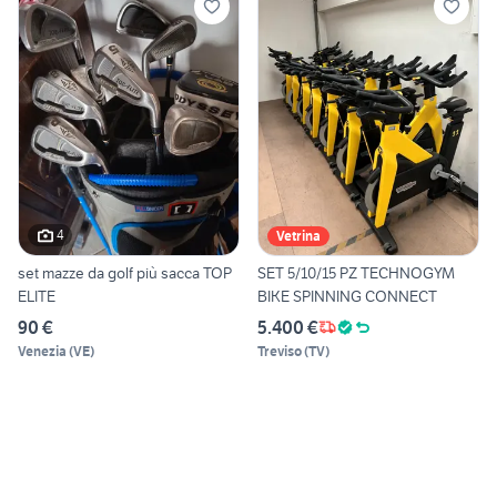
4
Vetrina
set mazze da golf più sacca TOP
SET 5/10/15 PZ TECHNOGYM
ELITE
BIKE SPINNING CONNECT
90 €
5.400 €
Venezia
(
VE
)
Treviso
(
TV
)