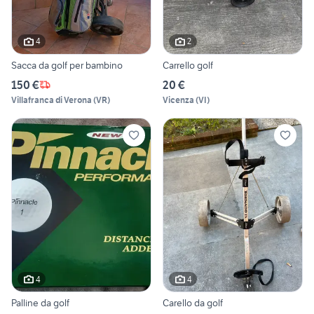
4
2
Sacca da golf per bambino
Carrello golf
150 €
20 €
Villafranca di Verona
(
VR
)
Vicenza
(
VI
)
4
4
Palline da golf
Carello da golf