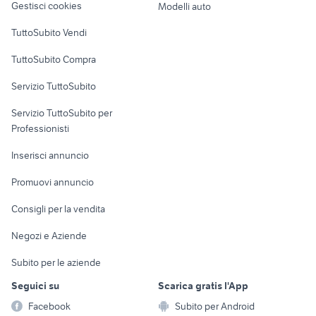
Gestisci cookies
Modelli auto
Case vacanza
TuttoSubito Vendi
Uffici e Locali
TuttoSubito Compra
commerciali
Servizio TuttoSubito
elettronica
per la casa e la
sports e hobby
Servizio TuttoSubito per
persona
Informatica
Animali
Professionisti
Arredamento e
Console e
Accessori per
Casalinghi
Inserisci annuncio
Videogiochi
animali
Elettrodomestici
Promuovi annuncio
Audio/Video
Musica e Film
Giardino e Fai da te
Consigli per la vendita
Fotografia
Libri e Riviste
Abbigliamento e
Negozi e Aziende
Telefonia
Strumenti Musicali
Accessori
Subito per le aziende
Sports
Tutto per i bambini
Seguici su
Scarica gratis l'App
Biciclette
Facebook
Subito per Android