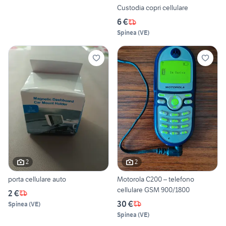
Custodia copri cellulare
6 €
Spinea
(
VE
)
2
2
porta cellulare auto
Motorola C200 – telefono
cellulare GSM 900/1800
2 €
30 €
Spinea
(
VE
)
Spinea
(
VE
)