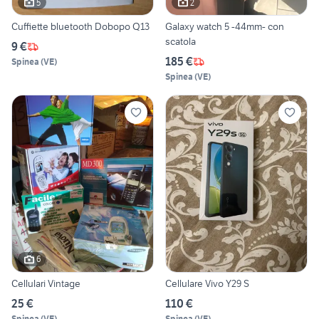
5
2
Cuffiette bluetooth Dobopo Q13
Galaxy watch 5 -44mm- con
scatola
9 €
185 €
Spinea
(
VE
)
Spinea
(
VE
)
6
Cellulari Vintage
Cellulare Vivo Y29 S
25 €
110 €
Spinea
(
VE
)
Spinea
(
VE
)