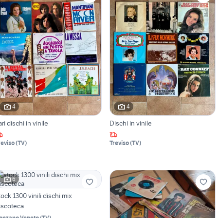
4
4
ari dischi in vinile
Dischi in vinile
reviso
(
TV
)
Treviso
(
TV
)
6
tock 1300 vinili dischi mix
iscoteca
onzano Veneto
(
TV
)