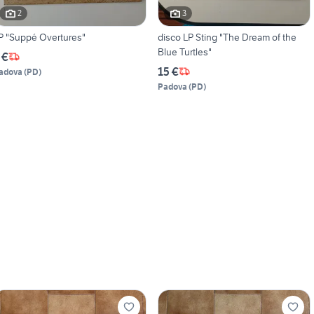
2
3
P "Suppé Overtures"
disco LP Sting "The Dream of the
Blue Turtles"
 €
15 €
adova
(
PD
)
Padova
(
PD
)