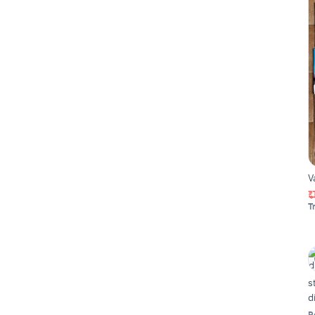
V
T
s
d
P