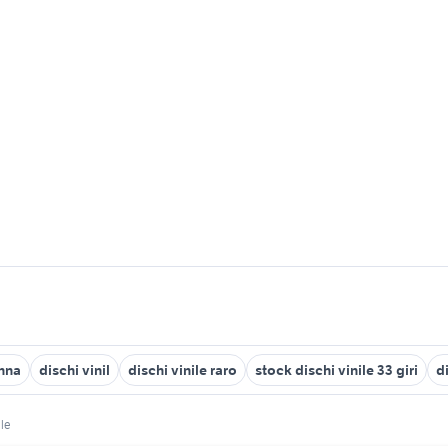
onna
dischi vinil
dischi vinile raro
stock dischi vinile 33 giri
d
ile