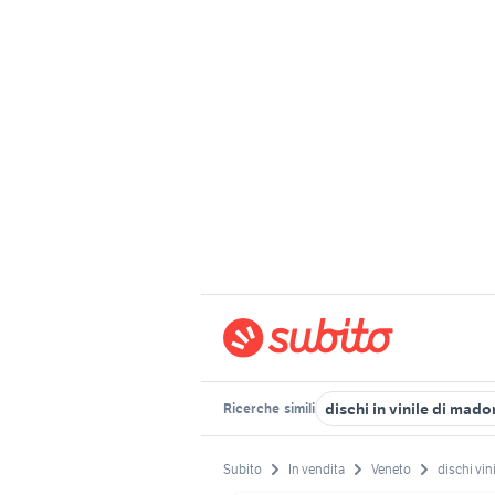
dischi in vinile di mad
Ricerche
simili
Subito
In vendita
Veneto
dischi vin