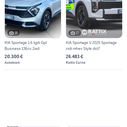
18
27
KIA Sportage 1.6 tgdi Gpl
KIA Sportage V 2025 Sportage
Business 136cv 2wd
crdi mhev Style dct7
20.300 €
26.483 €
Autoteam
Rattix Curno
7