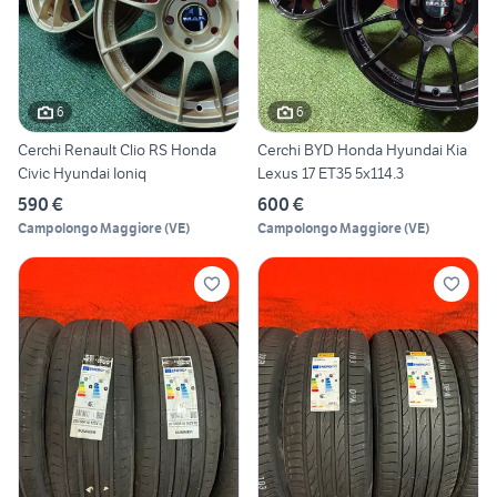
6
6
Cerchi Renault Clio RS Honda
Cerchi BYD Honda Hyundai Kia
Civic Hyundai Ioniq
Lexus 17 ET35 5x114.3
590 €
600 €
Campolongo Maggiore
(
VE
)
Campolongo Maggiore
(
VE
)