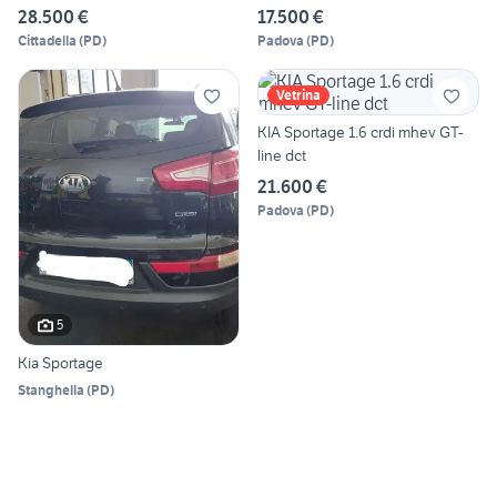
28.500 €
17.500 €
Cittadella
(
PD
)
Padova
(
PD
)
Vetrina
KIA Sportage 1.6 crdi mhev GT-
line dct
21.600 €
Padova
(
PD
)
5
Kia Sportage
Stanghella
(
PD
)