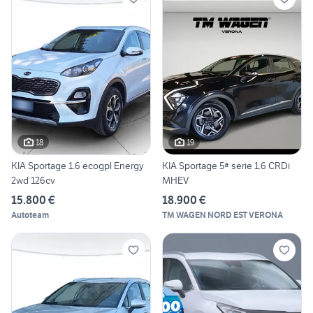
18
19
KIA Sportage 1.6 ecogpl Energy
KIA Sportage 5ª serie 1.6 CRDi
2wd 126cv
MHEV
15.800 €
18.900 €
Autoteam
TM WAGEN NORD EST VERONA