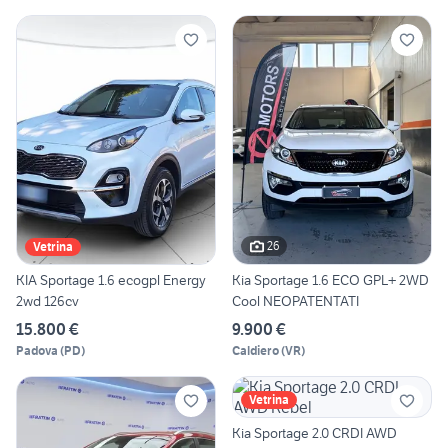
26
Vetrina
KIA Sportage 1.6 ecogpl Energy
Kia Sportage 1.6 ECO GPL+ 2WD
2wd 126cv
Cool NEOPATENTATI
15.800 €
9.900 €
Padova
(
PD
)
Caldiero
(
VR
)
Vetrina
Kia Sportage 2.0 CRDI AWD