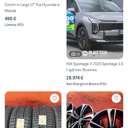
Cerchi in Lega 17" Kia Hyundai e
Mazda
490 €
Limena
(
PD
)
28
KIA Sportage V 2025 Sportage 1.6
t-gdi hev Busines
28.974 €
San Giorgio in Bosco
(
PD
)