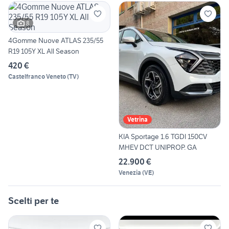
8
4Gomme Nuove ATLAS 235/55
R19 105Y XL All Season
420 €
Castelfranco Veneto
(
TV
)
Vetrina
KIA Sportage 1.6 TGDI 150CV
MHEV DCT UNIPROP. GA
22.900 €
Venezia
(
VE
)
Scelti per te