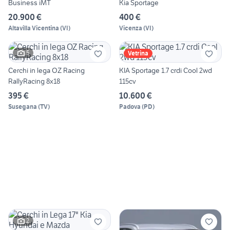
Business iMT
Kia Sportage
20.900 €
400 €
Altavilla Vicentina
(
VI
)
Vicenza
(
VI
)
5
Vetrina
Cerchi in lega OZ Racing
KIA Sportage 1.7 crdi Cool 2wd
RallyRacing 8x18
115cv
395 €
10.600 €
Susegana
(
TV
)
Padova
(
PD
)
2