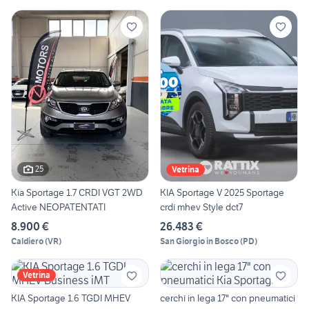
25
Vetrina
Kia Sportage 1.7 CRDI VGT 2WD
KIA Sportage V 2025 Sportage
Active NEOPATENTATI
crdi mhev Style dct7
8.900 €
26.483 €
Caldiero
(
VR
)
San Giorgio in Bosco
(
PD
)
Vetrina
KIA Sportage 1.6 TGDI MHEV
cerchi in lega 17" con pneumatici