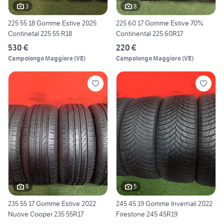
3
8
225 55 18 Gomme Estive 2025
225 60 17 Gomme Estive 70%
Continetal 225 55 R18
Continental 225 60R17
530 €
220 €
Campolongo Maggiore
(
VE
)
Campolongo Maggiore
(
VE
)
9
5
235 55 17 Gomme Estive 2022
245 45 19 Gomme Invernali 2022
Nuove Cooper 235 55R17
Firestone 245 45R19