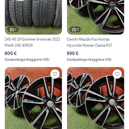
2
6
245 45 19 Gomme Invernali 2022
Cerchi Mazda Kia Honda
Pirelli 245 45R19
Hyundai Nissan Dacia R17
800 €
690 €
Campolongo Maggiore
(
VE
)
Campolongo Maggiore
(
VE
)