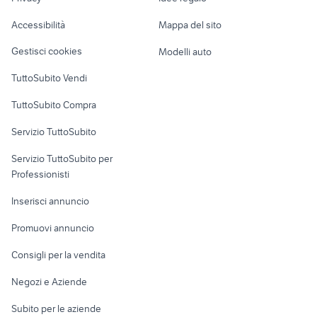
Garage e box
Caravan e Camper
Accessibilità
Mappa del sito
Loft, mansarde e
Veicoli commerciali
altro
Gestisci cookies
Modelli auto
Case vacanza
TuttoSubito Vendi
Uffici e Locali
TuttoSubito Compra
commerciali
Servizio TuttoSubito
elettronica
per la casa e la
sports e hobby
Servizio TuttoSubito per
persona
Informatica
Animali
Professionisti
Arredamento e
Console e
Accessori per
Casalinghi
Inserisci annuncio
Videogiochi
animali
Elettrodomestici
Promuovi annuncio
Audio/Video
Musica e Film
Giardino e Fai da te
Consigli per la vendita
Fotografia
Libri e Riviste
Abbigliamento e
Negozi e Aziende
Telefonia
Strumenti Musicali
Accessori
Subito per le aziende
Sports