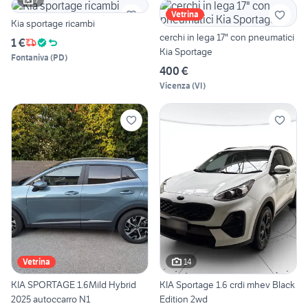
Vetrina
Kia sportage ricambi
cerchi in lega 17" con pneumatici
1 €
Kia Sportage
Fontaniva
(
PD
)
400 €
Vicenza
(
VI
)
14
Vetrina
KIA SPORTAGE 1.6Mild Hybrid
KIA Sportage 1.6 crdi mhev Black
2025 autoccarro N1
Edition 2wd