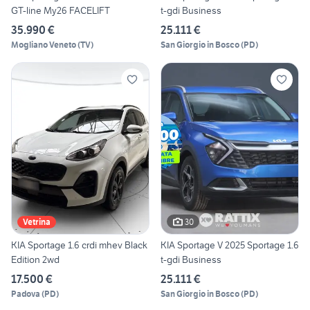
GT-line My26 FACELIFT
t-gdi Business
35.990 €
25.111 €
Mogliano Veneto
(
TV
)
San Giorgio in Bosco
(
PD
)
30
Vetrina
KIA Sportage 1.6 crdi mhev Black
KIA Sportage V 2025 Sportage 1.6
Edition 2wd
t-gdi Business
17.500 €
25.111 €
Padova
(
PD
)
San Giorgio in Bosco
(
PD
)