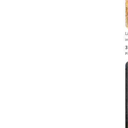
L
i
3
P