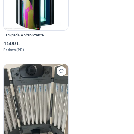
Lampada Abbronzante
4.500 €
Padova
(
PD
)