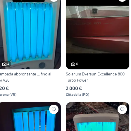
4
6
ampada abbronzante ... fino al
Solarium Eversun Excellence 800
5/7/26
Turbo Power
20 €
2.000 €
erona
(
VR
)
Cittadella
(
PD
)