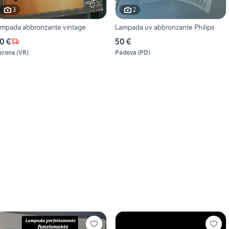
3
2
ampada abbronzante vintage
Lampada uv abbronzante Philips
0 €
50 €
erona
(
VR
)
Padova
(
PD
)