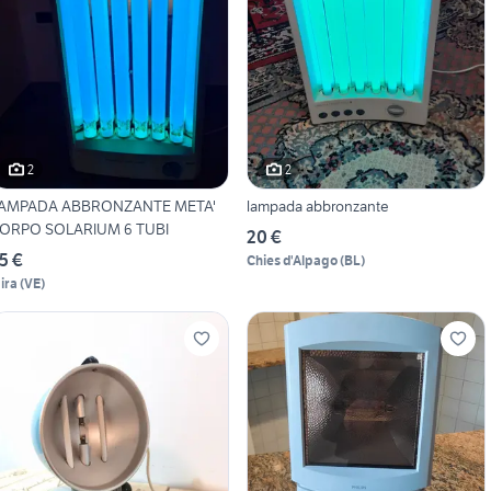
2
2
AMPADA ABBRONZANTE META'
lampada abbronzante
ORPO SOLARIUM 6 TUBI
20 €
5 €
Chies d'Alpago
(
BL
)
ira
(
VE
)