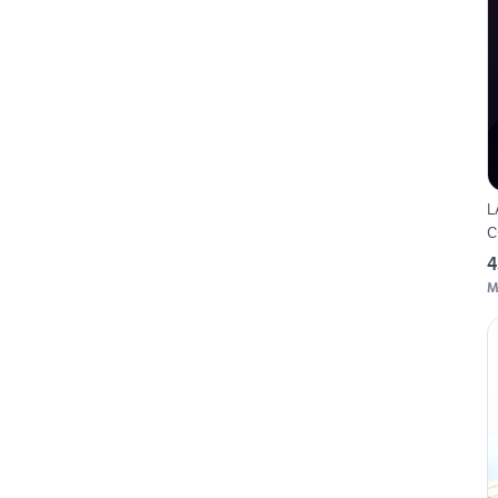
L
C
4
M