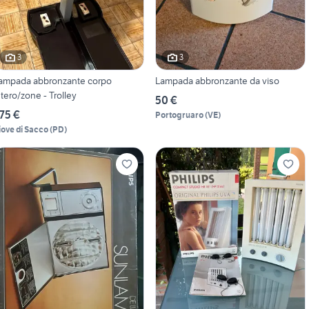
3
3
ampada abbronzante corpo
Lampada abbronzante da viso
ntero/zone - Trolley
50 €
75 €
Portogruaro
(
VE
)
iove di Sacco
(
PD
)