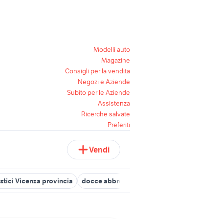
Modelli auto
Magazine
Consigli per la vendita
Negozi e Aziende
Subito per le Aziende
Assistenza
Ricerche salvate
Preferiti
Vendi
tici Vicenza provincia
docce abbronzanti elettrodomestici
lam