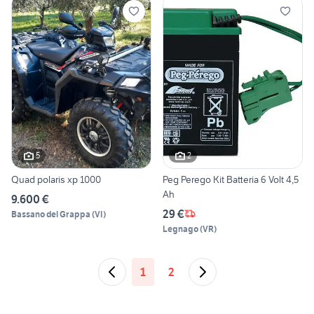
5
2
Quad polaris xp 1000
Peg Perego Kit Batteria 6 Volt 4,5
Ah
9.600 €
29 €
Bassano del Grappa
(
VI
)
Legnago
(
VR
)
1
2