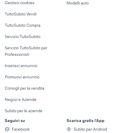
Gestisci cookies
Modelli auto
Case vacanza
TuttoSubito Vendi
Uffici e Locali
TuttoSubito Compra
commerciali
Servizio TuttoSubito
elettronica
per la casa e la
sports e hobby
Servizio TuttoSubito per
persona
Informatica
Animali
Professionisti
Arredamento e
Console e
Accessori per
Casalinghi
Inserisci annuncio
Videogiochi
animali
Elettrodomestici
Promuovi annuncio
Audio/Video
Musica e Film
Giardino e Fai da te
Consigli per la vendita
Fotografia
Libri e Riviste
Abbigliamento e
Negozi e Aziende
Telefonia
Strumenti Musicali
Accessori
Subito per le aziende
Sports
Tutto per i bambini
Seguici su
Scarica gratis l'App
Biciclette
Facebook
Subito per Android