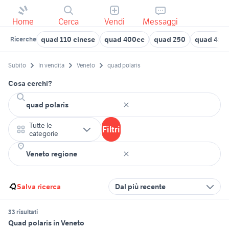
Home
Cerca
Vendi
Messaggi
quad 110 cinese
quad 400cc
quad 250
quad 4x4 
Ricerche
Subito
In vendita
Veneto
quad polaris
Cosa cerchi?
Tutte le
Filtri
categorie
Salva ricerca
Dal più recente
33 risultati
Quad polaris in Veneto