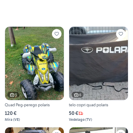
5
6
Quad Peg-perego polaris
telo copri quad polaris
120 €
50 €
Mira
(
VE
)
Vedelago
(
TV
)