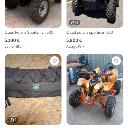
6
Quad Polaris Sportsman 500
Quad polaris sportman 800
5.100 €
5.800 €
Lamon
(
BL
)
Asiago
(
VI
)
6