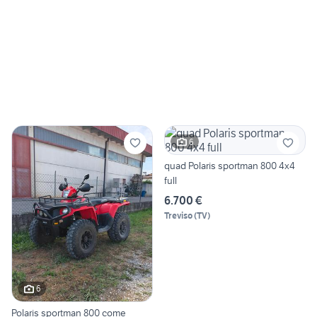
6
quad Polaris sportman 800 4x4
full
6.700 €
Treviso
(
TV
)
6
Polaris sportman 800 come