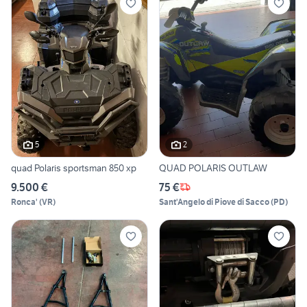
5
2
quad Polaris sportsman 850 xp
QUAD POLARIS OUTLAW
9.500 €
75 €
Ronca'
(
VR
)
Sant'Angelo di Piove di Sacco
(
PD
)