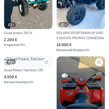
3
3
Quad polaris 250 2t
POLARIS SPORTSMAN XP 1000
S NUOVO PRONTA CONSEGNA
2.200 €
18.900 €
Preganziol
(
TV
)
Bassano del Grappa
(
VI
)
6
Quad Polaris Trail boss 330
4.500 €
Marano Vicentino
(
VI
)