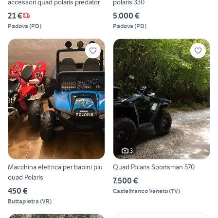
accessori quad polaris predator
polaris 330
21 €
5.000 €
Padova
(
PD
)
Padova
(
PD
)
3
Macchina elettrica per babini piu
Quad Polaris Sportsman 570
quad Polaris
7.500 €
450 €
Castelfranco Veneto
(
TV
)
Buttapietra
(
VR
)