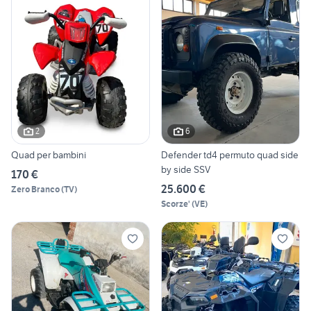
2
6
Quad per bambini
Defender td4 permuto quad side
by side SSV
170 €
25.600 €
Zero Branco
(
TV
)
Scorze'
(
VE
)