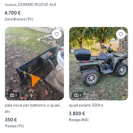
nuovo, GOMME NUOVE 4x4
6.700 €
Zero Branco
(
TV
)
3
4
pala neve per trattorino o quad,
quad polaris 500ho
atv
3.800 €
350 €
Rovigo
(
RO
)
Treviso
(
TV
)