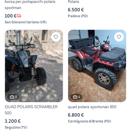
borsa per portapacchi polaris
Polaris
sportman
6.500 €
100 €
Padova
(
PD
)
San Giovanni Ilarione
(
VR
)
3
4
QUAD POLARIS SCRAMBLER
quad polaris sportsman 850
500
6.800 €
3.200 €
Carmignano di Brenta
(
PD
)
Segusino
(
TV
)