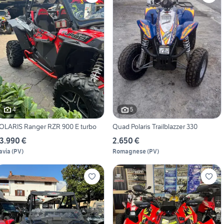
4
5
OLARIS Ranger RZR 900 E turbo
Quad Polaris Trailblazzer 330
3.990 €
2.650 €
avia
(
PV
)
Romagnese
(
PV
)