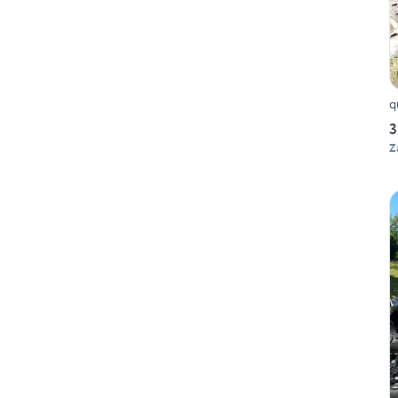
q
3
Z