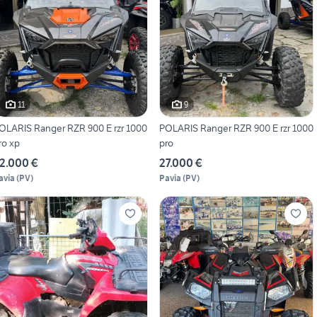
11
9
OLARIS Ranger RZR 900 E rzr 1000
POLARIS Ranger RZR 900 E rzr 1000
ro xp
pro
2.000 €
27.000 €
avia
(
PV
)
Pavia
(
PV
)