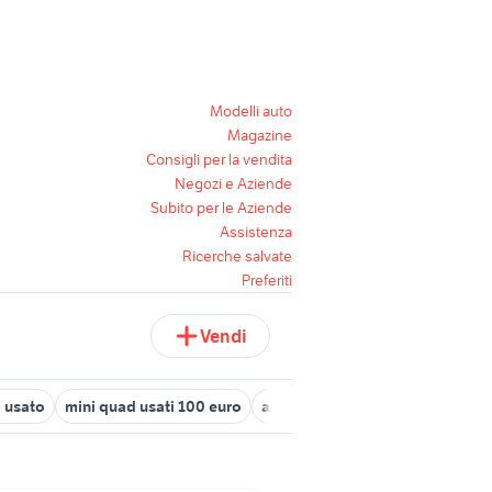
Modelli auto
Magazine
Consigli per la vendita
Negozi e Aziende
Subito per le Aziende
Assistenza
Ricerche salvate
Preferiti
Vendi
 usato
mini quad usati 100 euro
accessori quad polaris
lonci