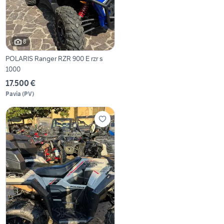
8
POLARIS Ranger RZR 900 E rzr s
1000
17.500 €
Pavia
(
PV
)