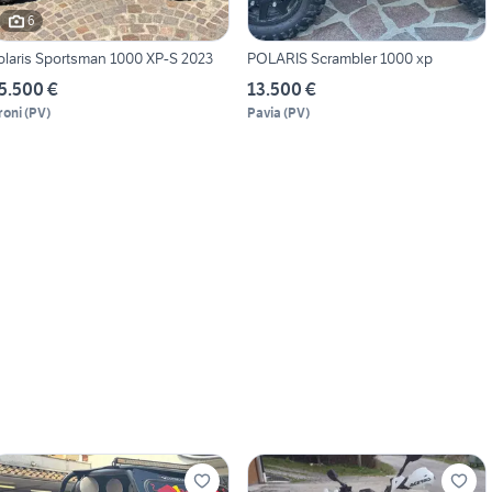
6
olaris Sportsman 1000 XP-S 2023
POLARIS Scrambler 1000 xp
5.500 €
13.500 €
roni
(
PV
)
Pavia
(
PV
)