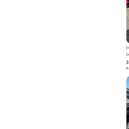
P
p
3
P