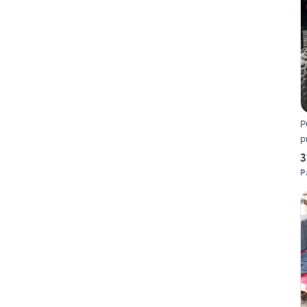
P
p
3
P