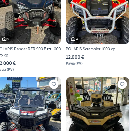
9
4
OLARIS Ranger RZR 900 E rzr 1000
POLARIS Scrambler 1000 xp
ro xp
12.000 €
2.000 €
Pavia
(
PV
)
avia
(
PV
)