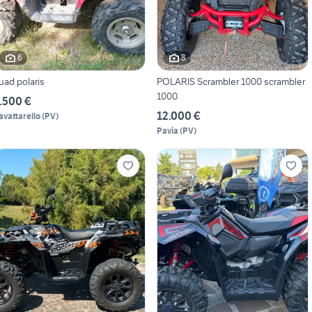
6
8
uad polaris
POLARIS Scrambler 1000 scrambler
1000
.500 €
12.000 €
avattarello
(
PV
)
Pavia
(
PV
)