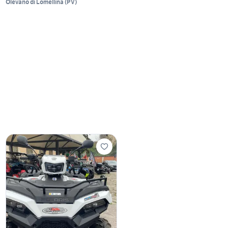
Olevano di Lomellina
(
PV
)