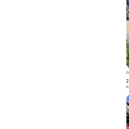
P
2
P