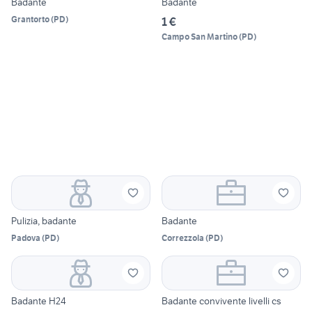
Badante
Badante
Grantorto
(
PD
)
1 €
Campo San Martino
(
PD
)
Pulizia, badante
Badante
Padova
(
PD
)
Correzzola
(
PD
)
Badante H24
Badante convivente livelli cs