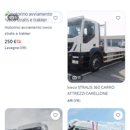
5
motorino avviamento iveco
stralis e trakker
250 €
Lavagno
(
VR
)
15
Iveco STRALIS 360 CARRO
ATTREZZI CARELLONE
Affi
(
VR
)