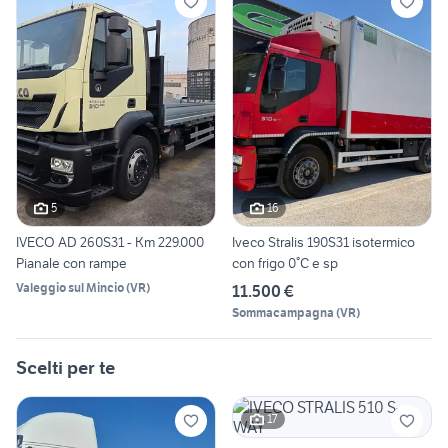
5
16
IVECO AD 260S31 - Km 229.000
Iveco Stralis 190S31 isotermico
Pianale con rampe
con frigo 0°C e sp
Valeggio sul Mincio
(
VR
)
11.500 €
Sommacampagna
(
VR
)
Scelti per te
17