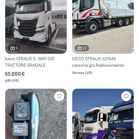
9
22
Iveco STRALIS S- WAY 530
IVECO STRALIS 320S46
TRATTORE SRADALE
cassone,gru,Radiocomando
Verona
(
VR
)
65.000 €
Affi
(
VR
)