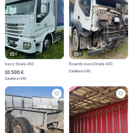
8
5
Iveco Stralis 450
Ricambi IvecoStralis 400
Caldiero
(
VR
)
10.500 €
Caldiero
(
VR
)