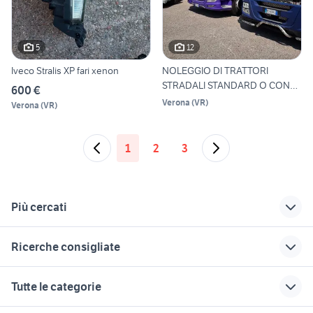
5
12
Iveco Stralis XP fari xenon
NOLEGGIO DI TRATTORI
STRADALI STANDARD O CON
600 €
PRESA
Verona
(
VR
)
Verona
(
VR
)
1
2
3
Più cercati
Correlati
Richerche simili
Suggerimenti
Ricerche consigliate
iveco daily 4x4
iveco stralis x way
stralis 460 veicoli
camper
commerciali
iveco stralis 2020
cani in regalo bologna
iveco stralis 450
Tutte le categorie
iveco daily 35s14
accessori auto
stralis Puglia
ktm 690 usato
gallina araucana animali
iveco daily ribaltabile
stralis 360
trattore stradale