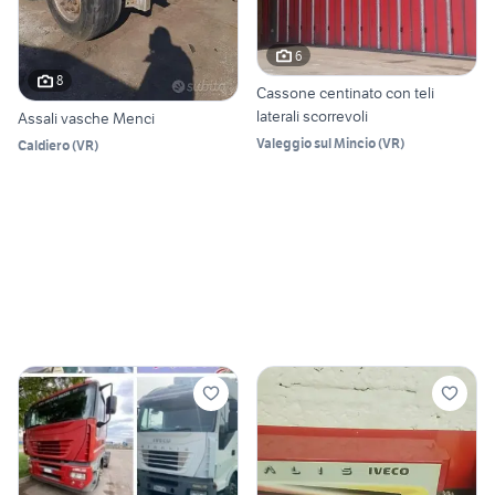
6
8
Cassone centinato con teli
laterali scorrevoli
Assali vasche Menci
Valeggio sul Mincio
(
VR
)
Caldiero
(
VR
)