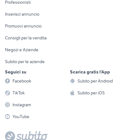
Informatica
Animali
Professionisti
Arredamento e
Console e
Accessori per
Casalinghi
Inserisci annuncio
Videogiochi
animali
Elettrodomestici
Promuovi annuncio
Audio/Video
Musica e Film
Giardino e Fai da te
Consigli per la vendita
Fotografia
Libri e Riviste
Abbigliamento e
Negozi e Aziende
Telefonia
Strumenti Musicali
Accessori
Subito per le aziende
Sports
Tutto per i bambini
Seguici su
Scarica gratis l'App
Biciclette
Facebook
Subito per Android
Collezionismo
TikTok
Subito per iOS
Instagram
YouTube