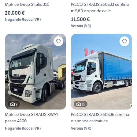
Motrice Iveco Stralis 310
IVECO STRALIS 260S33 centina
m 9,60 e sponda caric
20.000 €
11.500 €
Nogarole Rocca
(
VR
)
Verona
(
VR
)
9
15
Motrice Iveco STRALIS XWAY
IVECO STRALIS 260S36 centina
passo 4200
e sponda caricatrice
Nogarole Rocca
(
VR
)
Verona
(
VR
)