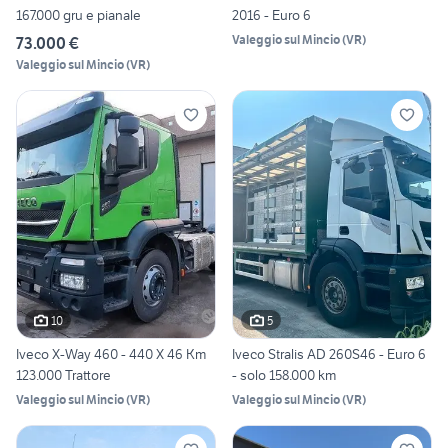
167.000 gru e pianale
2016 - Euro 6
Valeggio sul Mincio
(
VR
)
73.000 €
Valeggio sul Mincio
(
VR
)
10
5
Iveco X-Way 460 - 440 X 46 Km
Iveco Stralis AD 260S46 - Euro 6
123.000 Trattore
- solo 158.000 km
Valeggio sul Mincio
(
VR
)
Valeggio sul Mincio
(
VR
)