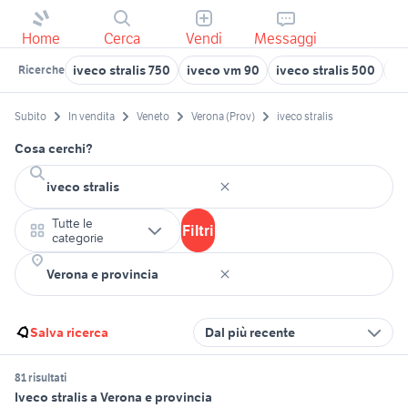
Home
Cerca
Vendi
Messaggi
iveco stralis 750
iveco vm 90
iveco stralis 500
iv
Ricerche
Subito
In vendita
Veneto
Verona (Prov)
iveco stralis
Cosa cerchi?
Tutte le
Filtri
categorie
Salva ricerca
Dal più recente
81 risultati
Iveco stralis a Verona e provincia