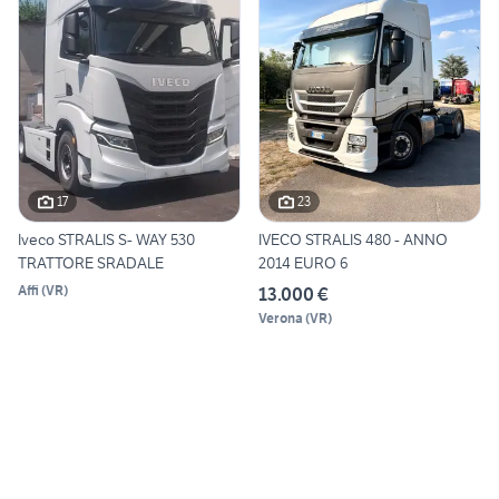
17
23
Iveco STRALIS S- WAY 530
IVECO STRALIS 480 - ANNO
TRATTORE SRADALE
2014 EURO 6
Affi
(
VR
)
13.000 €
Verona
(
VR
)