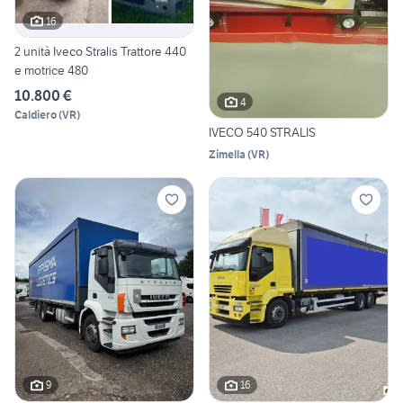
16
2 unità Iveco Stralis Trattore 440
e motrice 480
10.800 €
4
Caldiero
(
VR
)
IVECO 540 STRALIS
Zimella
(
VR
)
9
16