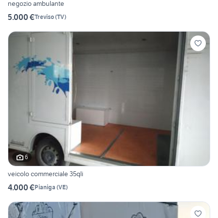
negozio ambulante
5.000 €
Treviso
(
TV
)
6
veicolo commerciale 35qli
4.000 €
Pianiga
(
VE
)