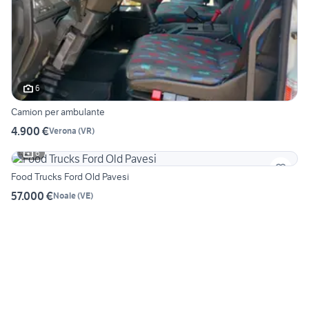
6
Camion per ambulante
4.900 €
Verona
(
VR
)
6
Food Trucks Ford Old Pavesi
57.000 €
Noale
(
VE
)