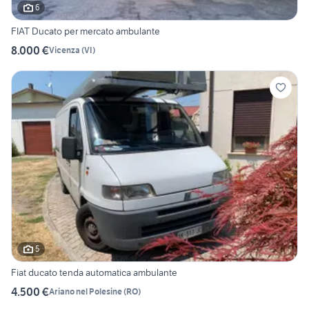
6
FIAT Ducato per mercato ambulante
8.000 €
Vicenza
(
VI
)
5
Fiat ducato tenda automatica ambulante
4.500 €
Ariano nel Polesine
(
RO
)