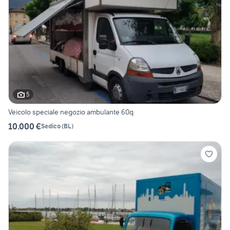
5
Veicolo speciale negozio ambulante 60q
10.000 €
Sedico
(
BL
)