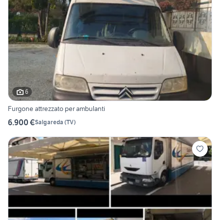
6
Furgone attrezzato per ambulanti
6.900 €
Salgareda
(
TV
)