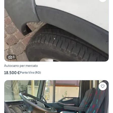
6
Autocarro per mercato
18.500 €
Porto Viro
(
RO
)