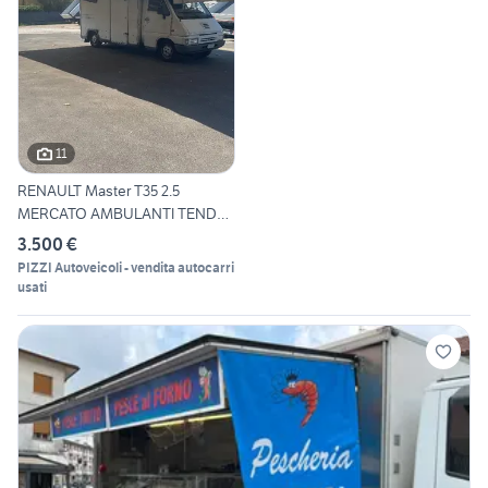
11
RENAULT Master T35 2.5
MERCATO AMBULANTI TENDA
E
3.500 €
PIZZI Autoveicoli - vendita autocarri
usati