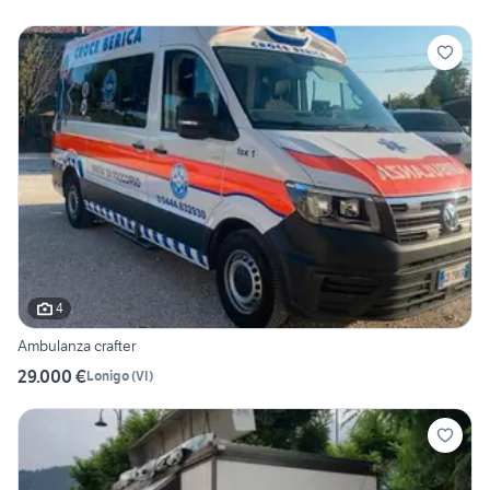
4
Ambulanza crafter
29.000 €
Lonigo
(
VI
)