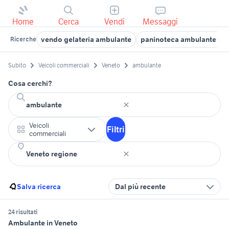
Home
Cerca
Vendi
Messaggi
vendo gelateria ambulante
paninoteca ambulante vei
Ricerche
Subito
Veicoli commerciali
Veneto
ambulante
Cosa cerchi?
Veicoli
Filtri
commerciali
Salva ricerca
Dal più recente
24 risultati
Ambulante in Veneto