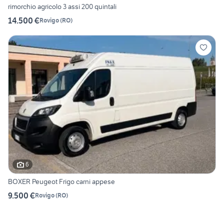
rimorchio agricolo 3 assi 200 quintali
14.500 €
Rovigo
(
RO
)
6
BOXER Peugeot Frigo carni appese
9.500 €
Rovigo
(
RO
)