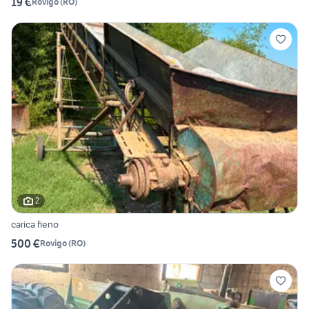
19 €
Rovigo
(
RO
)
2
carica fieno
500 €
Rovigo
(
RO
)