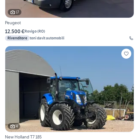
17
Peugeot
12.500 €
Rovigo
(
RO
)
Rivenditore
toni davit automobili
4
New Holland T7 185