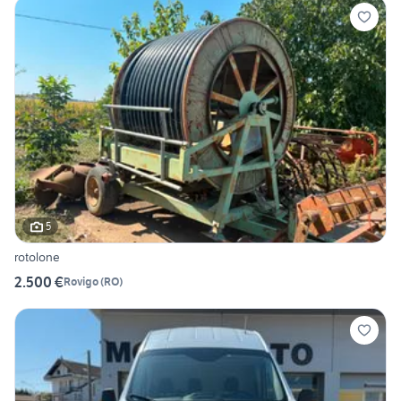
5
rotolone
2.500 €
Rovigo
(
RO
)