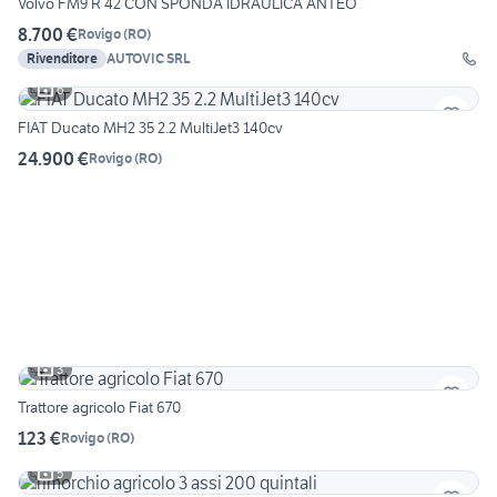
Volvo FM9 R 42 CON SPONDA IDRAULICA ANTEO
8.700 €
Rovigo
(
RO
)
Rivenditore
AUTOVIC SRL
6
FIAT Ducato MH2 35 2.2 MultiJet3 140cv
24.900 €
Rovigo
(
RO
)
3
Trattore agricolo Fiat 670
123 €
Rovigo
(
RO
)
5