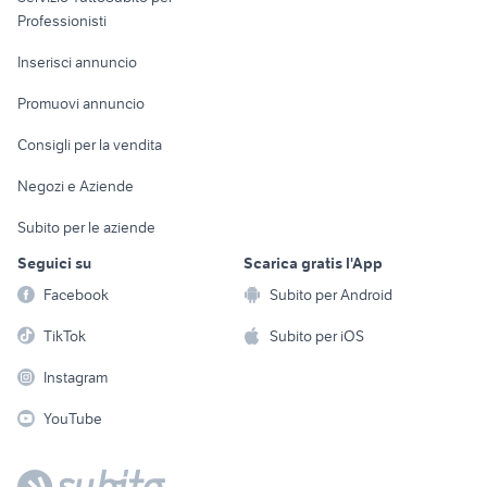
Informatica
Animali
Professionisti
Arredamento e
Console e
Accessori per
Casalinghi
Inserisci annuncio
Videogiochi
animali
Elettrodomestici
Promuovi annuncio
Audio/Video
Musica e Film
Giardino e Fai da te
Consigli per la vendita
Fotografia
Libri e Riviste
Abbigliamento e
Negozi e Aziende
Telefonia
Strumenti Musicali
Accessori
Subito per le aziende
Sports
Tutto per i bambini
Seguici su
Scarica gratis l'App
Biciclette
Facebook
Subito per Android
Collezionismo
TikTok
Subito per iOS
Instagram
YouTube