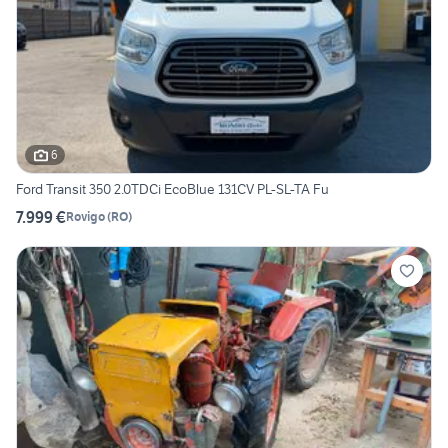
6
Ford Transit 350 2.0TDCi EcoBlue 131CV PL-SL-TA Fu
7.999 €
Rovigo
(
RO
)