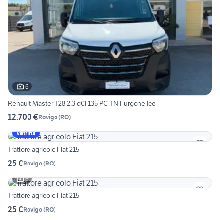
6
Renault Master T28 2.3 dCi 135 PC-TN Furgone Ice
12.700 €
Rovigo
(
RO
)
Vetrina
Trattore agricolo Fiat 215
25 €
Rovigo
(
RO
)
6
Trattore agricolo Fiat 215
25 €
Rovigo
(
RO
)