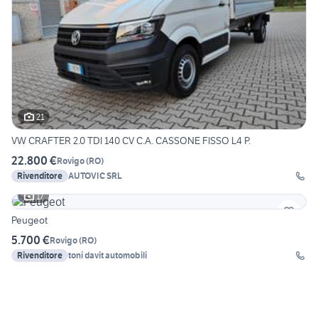
21
VW CRAFTER 2.0 TDI 140 CV C.A. CASSONE FISSO L4 P.
22.800 €
Rovigo
(
RO
)
Rivenditore
AUTOVIC SRL
17
Peugeot
5.700 €
Rovigo
(
RO
)
Rivenditore
toni davit automobili