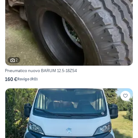
2
Pneumatico nuovo BARUM 12.5-18ZS4
160 €
Rovigo
(
RO
)