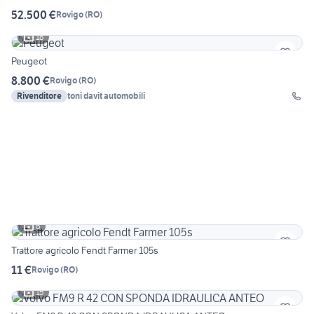
52.500 €
Rovigo
(
RO
)
18
Peugeot
8.800 €
Rovigo
(
RO
)
Rivenditore
toni davit automobili
6
Trattore agricolo Fendt Farmer 105s
11 €
Rovigo
(
RO
)
15