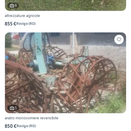
6
attrezzature agricole
855 €
Rovigo
(
RO
)
5
aratro monovomere reversibile
850 €
Rovigo
(
RO
)