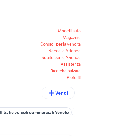
Modelli auto
Magazine
Consigli per la vendita
Negozi e Aziende
Subito per le Aziende
Assistenza
Ricerche salvate
Preferiti
Vendi
lt trafic veicoli commerciali Veneto
renault veicoli commerciali Tr