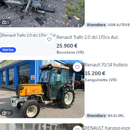
5
Rivenditore
OOB AUTOVEI
Renault Trafic 2.0 dci 170cv Aut.
25.900 €
Vetrina
Bovolone
(
VR
)
Renault 70/14 frutteto
15.200 €
Sanguinetto
(
VR
)
10
Rivenditore
BA.GI.SRL
RENAULT Kangoo expres