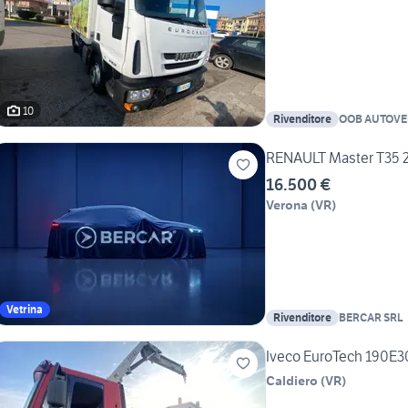
10
Rivenditore
OOB AUTOVEI
RENAULT Master T35 2.
16.500 €
Verona
(
VR
)
Vetrina
Rivenditore
BERCAR SRL
Iveco EuroTech 190E3
Caldiero
(
VR
)