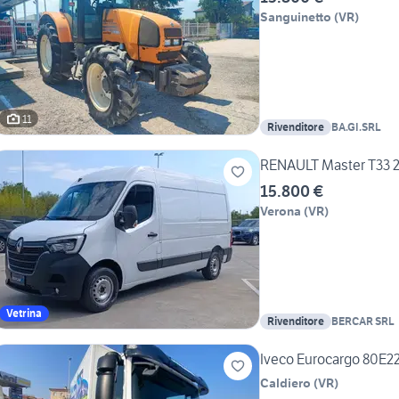
Sanguinetto
(
VR
)
11
Rivenditore
BA.GI.SRL
RENAULT Master T33 2
15.800 €
Verona
(
VR
)
Vetrina
Rivenditore
BERCAR SRL
Iveco Eurocargo 80E22
Caldiero
(
VR
)