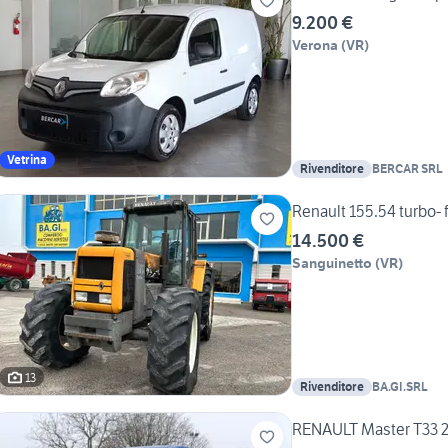
9.200 €
Verona
(
VR
)
Vetrina
Rivenditore
BERCAR SRL
Renault 155.54 turbo- f
14.500 €
Sanguinetto
(
VR
)
13
Rivenditore
BA.GI.SRL
RENAULT Master T33 2.