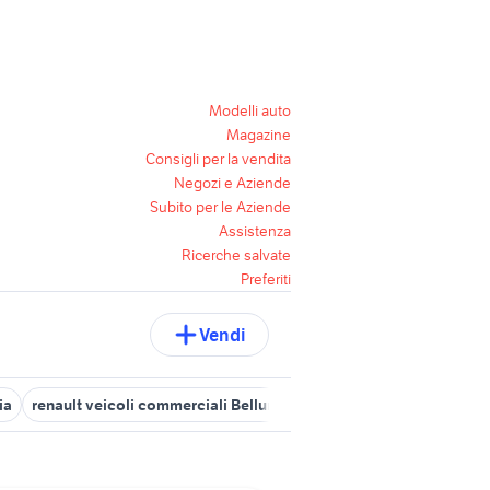
Modelli auto
Magazine
Consigli per la vendita
Negozi e Aziende
Subito per le Aziende
Assistenza
Ricerche salvate
Preferiti
Vendi
ia
renault veicoli commerciali Belluno provincia
renault veicoli