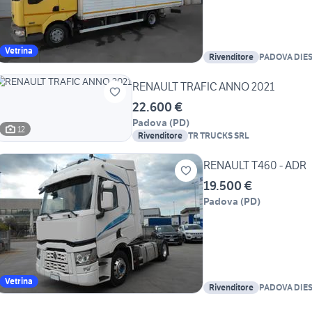
Vetrina
Rivenditore
PADOVA DIE
RENAULT TRAFIC ANNO 2021
22.600 €
Padova
(
PD
)
12
Rivenditore
TR TRUCKS SRL
RENAULT T460 - ADR
19.500 €
Padova
(
PD
)
Vetrina
Rivenditore
PADOVA DIE