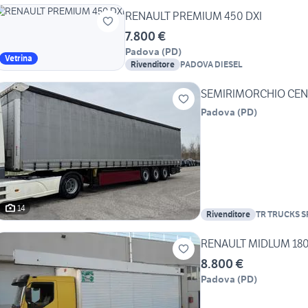
RENAULT PREMIUM 450 DXI
7.800 €
Padova
(
PD
)
Vetrina
Rivenditore
PADOVA DIESEL
SEMIRIMORCHIO CEN
Padova
(
PD
)
14
Rivenditore
TR TRUCKS S
RENAULT MIDLUM 180
8.800 €
Padova
(
PD
)