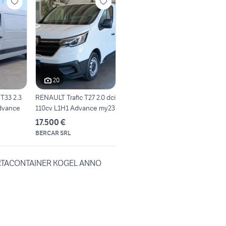
20
T33 2.3
RENAULT Trafic T27 2.0 dci
Advance
110cv L1H1 Advance my23
17.500 €
BERCAR SRL
TACONTAINER KOGEL ANNO