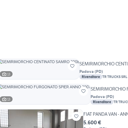
SEMIRIMORCHIO CENT
Padova
(
PD
)
13
Rivenditore
TR TRUCKS SRL
SEMIRIMORCHIO 
Padova
(
PD
)
13
Rivenditore
TR TRUC
FIAT PANDA VAN - AN
5.600 €