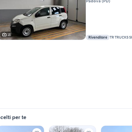
Padova
(
PD
)
18
Rivenditore
TR TRUCKS S
celti per te