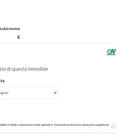
Autonomo
E
isto di questo immobile
ata
liare in filiale e www.mutui.credit-agricole.it. Concessione del mutuo ipotecario soggetta ad