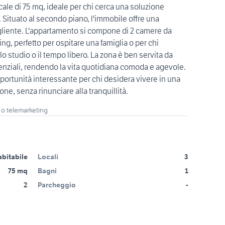
ale di 75 mq, ideale per chi cerca una soluzione
. Situato al secondo piano, l'immobile offre una
gliente. L'appartamento si compone di 2 camere da
ng, perfetto per ospitare una famiglia o per chi
o studio o il tempo libero. La zona è ben servita da
senziali, rendendo la vita quotidiana comoda e agevole.
ortunità interessante per chi desidera vivere in una
ne, senza rinunciare alla tranquillità.
 o telemarketing
abitabile
Locali
3
75 mq
Bagni
1
2
Parcheggio
-