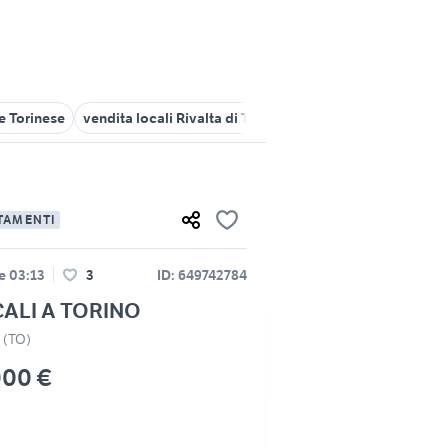
e Torinese
vendita locali Rivalta di Torino
cyclette Torino provin
TAMENTI
le 03:13
3
ID: 649742784
CALI A TORINO
o (TO)
000 €