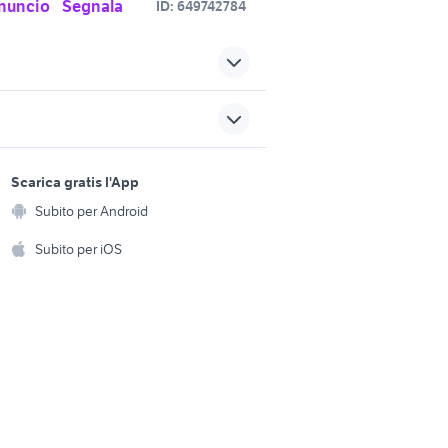
nuncio
Segnala
ID:
649742784
lo torino
ibrida Torino provincia
530 torino
sports e hobby
emo
affitto locali Treviso provincia
a
Scarica gratis l'App
Animali
Subito per Android
go
affitto locali Castellanza
ento e
Accessori per animali
hi
Subito per iOS
acina
monolocale affitto sassari
Musica e Film
omestici
affitto appartamenti dragona
Libri e Riviste
e Fai da te
Lazio
Strumenti Musicali
amento e
ri
Sports
 i bambini
Biciclette