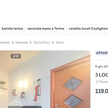
barista torino
seconda mano a Torino
vendita locali Castiglion
tamenti
Piemonte
Torino (Prov)
Torino
APPAR
1/19
6 giu al
3 LO
Torin
119.