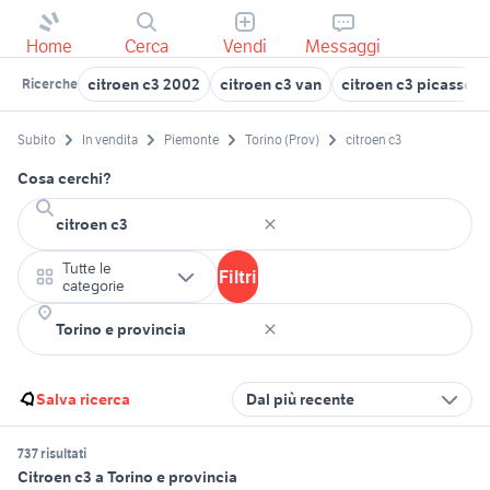
Home
Cerca
Vendi
Messaggi
citroen c3 2002
citroen c3 van
citroen c3 picasso u
Ricerche
Subito
In vendita
Piemonte
Torino (Prov)
citroen c3
Cosa cerchi?
Tutte le
Filtri
categorie
Salva ricerca
Dal più recente
737 risultati
Citroen c3 a Torino e provincia