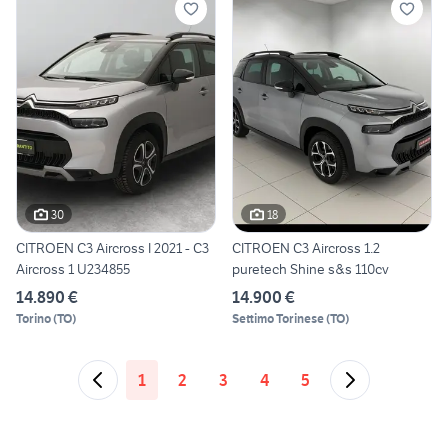
30
18
CITROEN C3 Aircross I 2021 - C3
CITROEN C3 Aircross 1.2
Aircross 1 U234855
puretech Shine s&s 110cv
14.890 €
14.900 €
Torino
(
TO
)
Settimo Torinese
(
TO
)
1
2
3
4
5