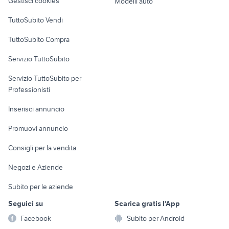
Gestisci cookies
Modelli auto
Case vacanza
TuttoSubito Vendi
Uffici e Locali
TuttoSubito Compra
commerciali
Servizio TuttoSubito
elettronica
per la casa e la
sports e hobby
Servizio TuttoSubito per
persona
Informatica
Animali
Professionisti
Arredamento e
Console e
Accessori per
Casalinghi
Inserisci annuncio
Videogiochi
animali
Elettrodomestici
Promuovi annuncio
Audio/Video
Musica e Film
Giardino e Fai da te
Consigli per la vendita
Fotografia
Libri e Riviste
Abbigliamento e
Negozi e Aziende
Telefonia
Strumenti Musicali
Accessori
Subito per le aziende
Sports
Tutto per i bambini
Seguici su
Scarica gratis l'App
Biciclette
Facebook
Subito per Android