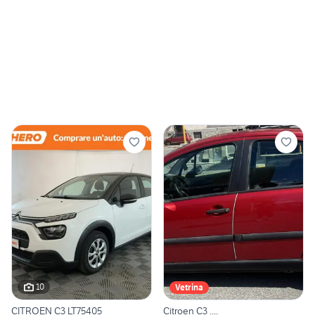
10
Vetrina
CITROEN C3 LT75405
Citroen C3 ....