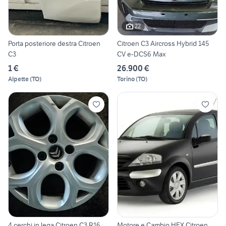
22
Porta posteriore destra Citroen
Citroen C3 Aircross Hybrid 145
C3
CV e-DCS6 Max
1 €
26.900 €
Alpette
(
TO
)
Torino
(
TO
)
4 cerchi in lega Citroen C3 R16
Motore e Cambio HFX Citroen