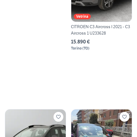
Vetrina
CITROEN C3 Aircross I 2021 - C3
Aircross 1 U233628
15.890 €
Torino
(
TO
)