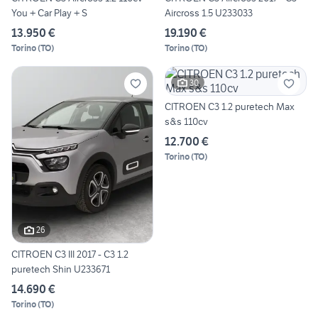
You + Car Play + S
Aircross 1.5 U233033
13.950 €
19.190 €
Torino
(
TO
)
Torino
(
TO
)
30
CITROEN C3 1.2 puretech Max
s&s 110cv
12.700 €
Torino
(
TO
)
26
CITROEN C3 III 2017 - C3 1.2
puretech Shin U233671
14.690 €
Torino
(
TO
)