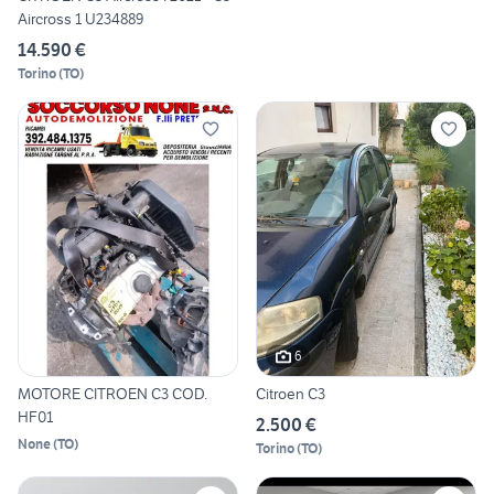
Aircross 1 U234889
14.590 €
Torino
(
TO
)
6
MOTORE CITROEN C3 COD.
Citroen C3
HF01
2.500 €
None
(
TO
)
Torino
(
TO
)