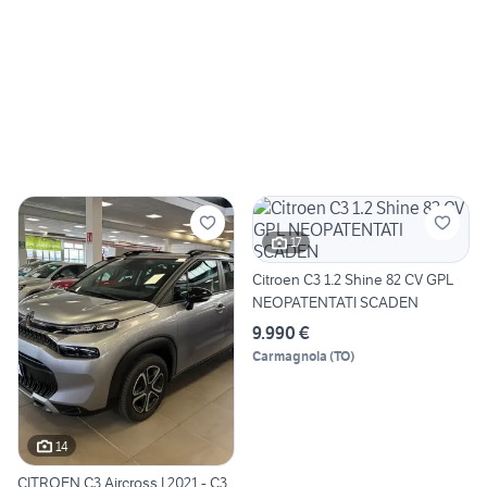
17
Citroen C3 1.2 Shine 82 CV GPL
NEOPATENTATI SCADEN
9.990 €
Carmagnola
(
TO
)
14
CITROEN C3 Aircross I 2021 - C3