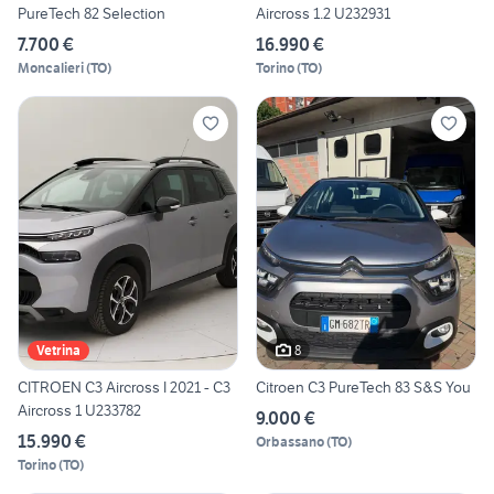
PureTech 82 Selection
Aircross 1.2 U232931
7.700 €
16.990 €
Moncalieri
(
TO
)
Torino
(
TO
)
8
Vetrina
CITROEN C3 Aircross I 2021 - C3
Citroen C3 PureTech 83 S&S You
Aircross 1 U233782
9.000 €
15.990 €
Orbassano
(
TO
)
Torino
(
TO
)