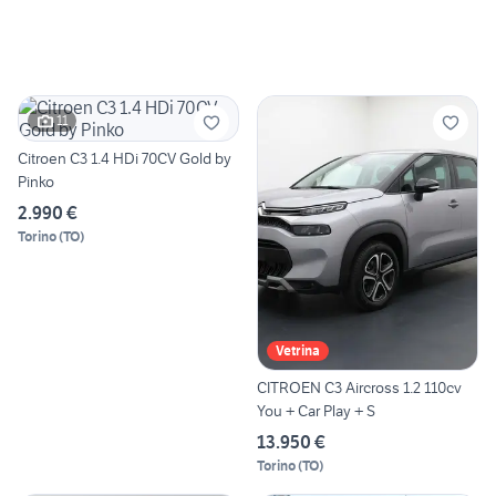
11
Citroen C3 1.4 HDi 70CV Gold by
Pinko
2.990 €
Torino
(
TO
)
Vetrina
CITROEN C3 Aircross 1.2 110cv
You + Car Play + S
13.950 €
Torino
(
TO
)