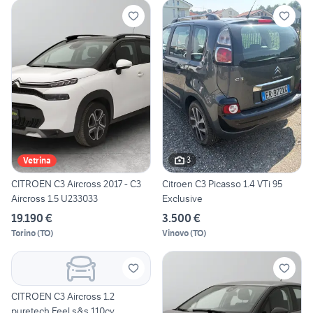
3
Vetrina
CITROEN C3 Aircross 2017 - C3
Citroen C3 Picasso 1.4 VTi 95
Aircross 1.5 U233033
Exclusive
19.190 €
3.500 €
Torino
(
TO
)
Vinovo
(
TO
)
CITROEN C3 Aircross 1.2
puretech Feel s&s 110cv