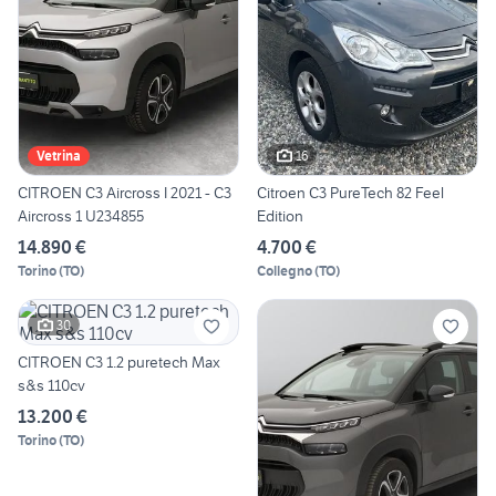
16
Vetrina
CITROEN C3 Aircross I 2021 - C3
Citroen C3 PureTech 82 Feel
Aircross 1 U234855
Edition
14.890 €
4.700 €
Torino
(
TO
)
Collegno
(
TO
)
30
CITROEN C3 1.2 puretech Max
s&s 110cv
13.200 €
Torino
(
TO
)