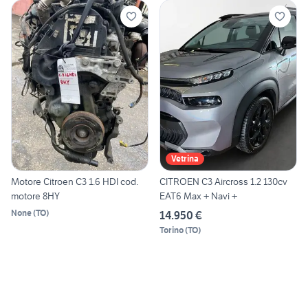
Vetrina
Motore Citroen C3 1.6 HDI cod.
CITROEN C3 Aircross 1.2 130cv
motore 8HY
EAT6 Max + Navi +
None
(
TO
)
14.950 €
Torino
(
TO
)