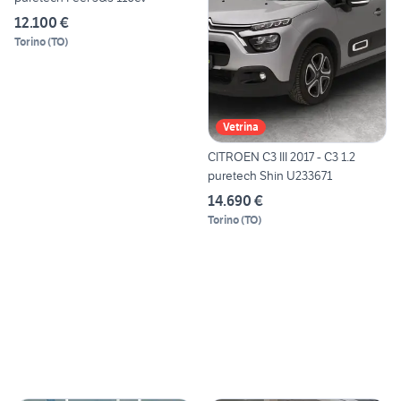
12.100 €
Torino
(
TO
)
Vetrina
CITROEN C3 III 2017 - C3 1.2
puretech Shin U233671
14.690 €
Torino
(
TO
)