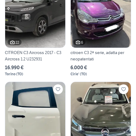
22
6
CITROEN C3 Aircross 2017 - C3
citroen C3 2ª serie, adatta per
Aircross 1.2 U232931
neopatentati
16.990 €
6.000 €
Torino
(
TO
)
Cirie'
(
TO
)