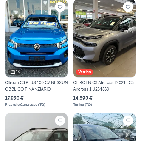
18
Vetrina
Citroen C3 PLUS 100 CV NESSUN
CITROEN C3 Aircross I 2021 - C3
OBBLIGO FINANZIARIO
Aircross 1 U234889
17.950 €
14.590 €
Rivarolo Canavese
(
TO
)
Torino
(
TO
)