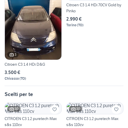
Citroen C3 1.4 HDi 70CV Gold by
Pinko
2.990 €
Torino
(
TO
)
3
Citroen C3 1.4 HDi D&G
3.500 €
Chivasso
(
TO
)
Scelti per te
30
30
CITROEN C3 1.2 puretech Max
CITROEN C3 1.2 puretech Max
s&s 110cv
s&s 110cv