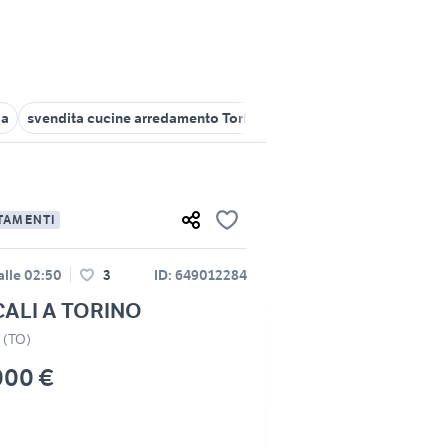
ia
svendita cucine arredamento Torino provincia
audi tt usata to
TAMENTI
alle 02:50
3
ID: 649012284
CALI A TORINO
o (TO)
000 €