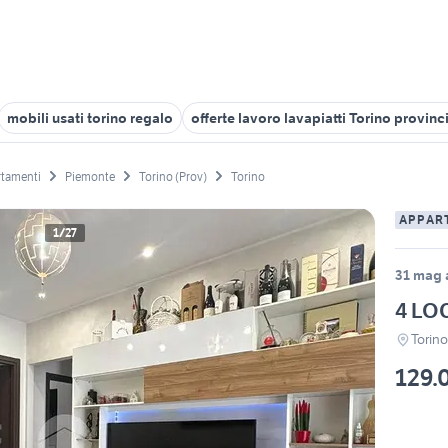
mobili usati torino regalo
offerte lavoro lavapiatti Torino provinc
tamenti
Piemonte
Torino (Prov)
Torino
APPAR
1/27
31 mag 
4 LO
Torin
129.