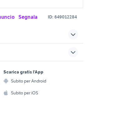
nuncio
Segnala
ID:
649012284
vincia
cinquecento torino
provincia
captur torino
sports e hobby
vendita locali San Severo
a
Scarica gratis l'App
Animali
vendita locali San Dona di
Subito per Android
ento e
Piave
Accessori per animali
hi
Subito per iOS
ati
vendita locali Sanremo
Musica e Film
omestici
Libri e Riviste
e Fai da te
la
affitto ponte tresa
Strumenti Musicali
amento e
ri
Sports