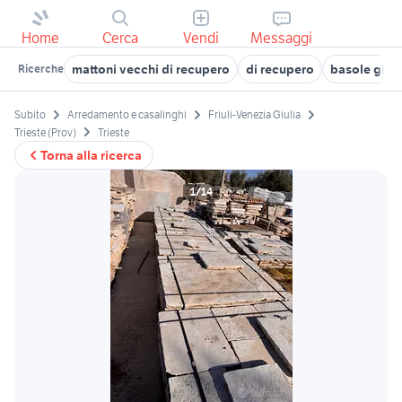
Home
Cerca
Vendi
Messaggi
mattoni vecchi di recupero
di recupero
basole giar
Ricerche
Subito
Arredamento e casalinghi
Friuli-Venezia Giulia
Trieste (Prov)
Trieste
Torna alla ricerca
1/14