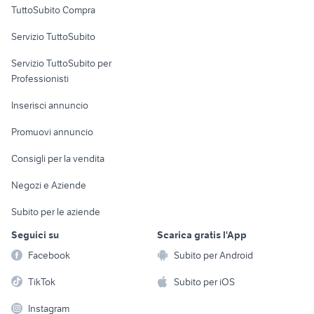
arredo giardino usato
cucine usate sardegna
TuttoSubito Compra
commerciali
mobili usati torino regalo
porte interne
Servizio TuttoSubito
te lo regalo sarzana e la spezia
elettronica
per la casa e la
mobili usati bagheria
sports e hobby
Servizio TuttoSubito per
persona
Informatica
Animali
Professionisti
Arredamento e
Console e
Accessori per
Casalinghi
Inserisci annuncio
Videogiochi
animali
Elettrodomestici
Promuovi annuncio
Audio/Video
Musica e Film
Giardino e Fai da te
Consigli per la vendita
Fotografia
Libri e Riviste
Abbigliamento e
Negozi e Aziende
Telefonia
Strumenti Musicali
Accessori
Subito per le aziende
Sports
Tutto per i bambini
Seguici su
Scarica gratis l'App
Biciclette
Facebook
Subito per Android
Collezionismo
TikTok
Subito per iOS
Instagram