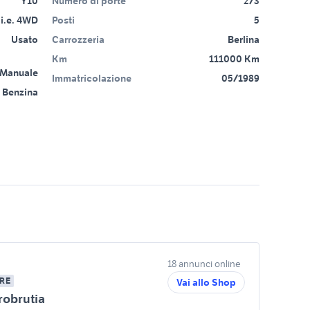
Y10
Numero di porte
2/3
1 i.e. 4WD
Posti
5
Usato
Carrozzeria
Berlina
Km
111000 Km
Manuale
Immatricolazione
05/1989
Benzina
18 annunci online
RE
Vai allo Shop
robrutia