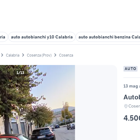
ria
auto autobianchi y10 Calabria
auto autobianchi benzina Cal
Calabria
Cosenza (Prov)
Cosenza
AUTO
1/13
13 mag a
Autob
Cosen
4.50