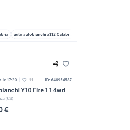
abria
auto autobianchi a112 Calabria
ricambi autobianchi y10
lle 17:20
11
ID: 646954587
ianchi Y10 Fire 1.1 4wd
za (CS)
0 €