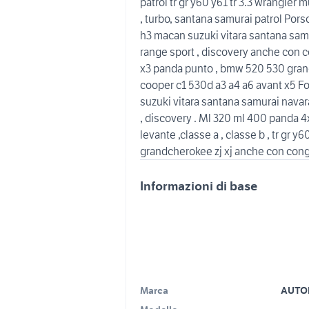
patrol tr gr y60 y61 tr 3.3 wrangle
, turbo, santana samurai patrol Pors
h3 macan suzuki vitara santana samu
range sport , discovery anche con c
x3 panda punto , bmw 520 530 grand
cooper c1 530d a3 a4 a6 avant x5 F
suzuki vitara santana samurai navar
, discovery . Ml 320 ml 400 panda 
levante ,classe a , classe b , tr gr
grandcherokee zj xj anche con congu
Informazioni di base
Marca
AUTO