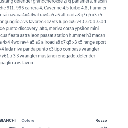
r mustang defender grandcherokee zj xj panamera, macan
che 911 , 996 carrera 4, Cayenne 4.5 turbo 4.8 , hummer
rai navara 4x4 4wd rav4 a5 a6 allroad a8 q7 q5 x3 x5
onguaglio a vs favorec3 c2 vts lupo cx5 v40 320d 330d
e punto discovery ,alto, meriva corsa ypsilon mini
ocus fiesta astra leon passat station hummer h3 macan
a 4x4 4wd rav4 a5 a6 allroad a8 q7 q5 x3 x5 range sport
4x4 lada niva panda punto c3 tipo compass wrangler
 y60 y61 tr 3.3 wrangler mustang renegade ,defender
aglio a vs favore...
BIANCHI
Colore
Rosso