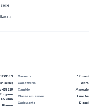
a sede
tarci a:
CITROEN
Garanzia
12 mesi
4ª serie)
Carrozzeria
Altro
eHDi 115
Cambio
Manuale
 Furgone
Classe emissioni
Euro 6e
XS Club
Carburante
Diesel
Bianco