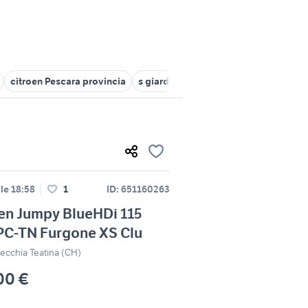
citroen Pescara provincia
s giardino Abruzzo
auto citroen ib
lle 18:58
1
ID: 651160263
en Jumpy BlueHDi 115
PC-TN Furgone XS Clu
vecchia Teatina (CH)
00 €