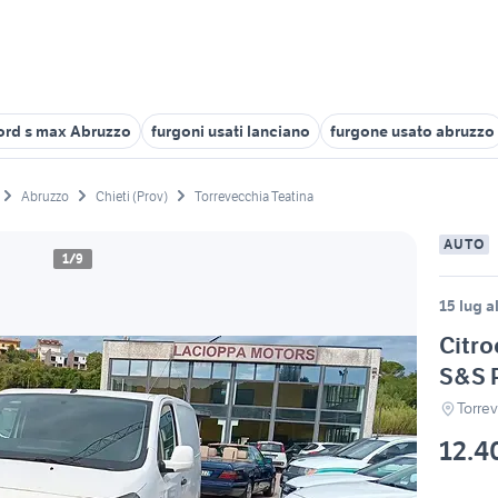
ord s max Abruzzo
furgoni usati lanciano
furgone usato abruzzo
Abruzzo
Chieti (Prov)
Torrevecchia Teatina
AUTO
1/9
15 lug a
Citro
S&S 
Torre
12.4