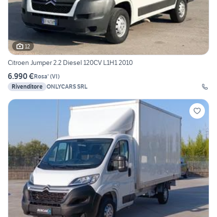
12
Citroen Jumper 2.2 Diesel 120CV L1H1 2010
6.990 €
Rosa'
(
VI
)
Rivenditore
ONLYCARS SRL