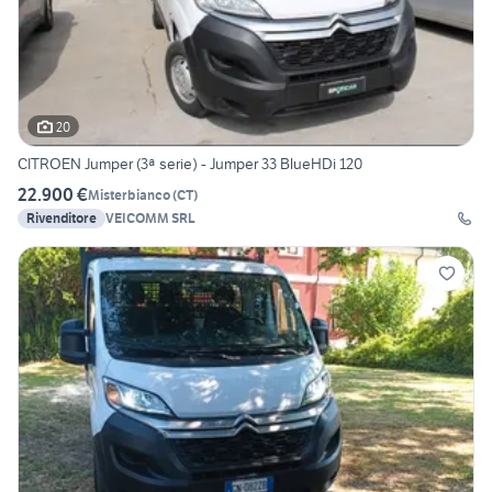
20
CITROEN Jumper (3ª serie) - Jumper 33 BlueHDi 120
22.900 €
Misterbianco
(
CT
)
Rivenditore
VEICOMM SRL