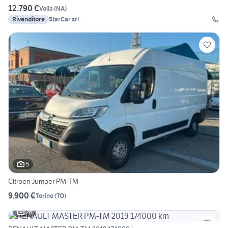
12.790 €
Volla
(
NA
)
Rivenditore
StarCar srl
5
Citroen Jumper PM-TM
9.900 €
Torino
(
TO
)
26