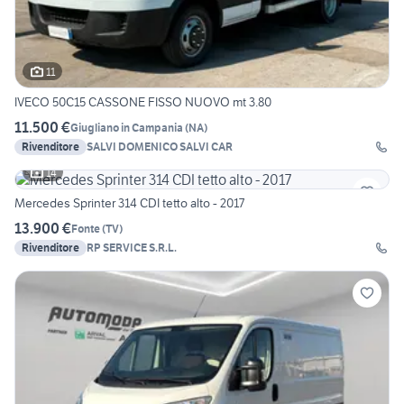
11
IVECO 50C15 CASSONE FISSO NUOVO mt 3.80
11.500 €
Giugliano in Campania
(
NA
)
Rivenditore
SALVI DOMENICO SALVI CAR
14
Mercedes Sprinter 314 CDI tetto alto - 2017
13.900 €
Fonte
(
TV
)
Rivenditore
RP SERVICE S.R.L.