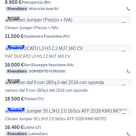
8.900 €
Pietraperzia
(
EN
)
Rivenditore
Miccichè Auto Srl
6
Citroen Jumper (Prezzo + IVA)
11.500 €
Castelvetro Piacentino
(
PC
)
Vetrina
FIAT DUCATO L3 H3 2.2 MJT 140 CV
16.000 €
San Giuseppe Vesuviano
(
NA
)
Rivenditore
SORRENTO FURGONI
6
camion daf lf con 180q.li del 2014 con sponda
18.500 €
Treviso
(
TV
)
Vetrina
Citroen Jumper 35 L3H3 2.0 160cv ATP 2028 KM0 MOTO
16.490 €
Latina
(
LT
)
Rivenditore
LatinaCars