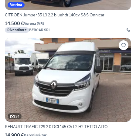
Vetrina
CITROEN Jumper 35 L3 2.2 bluehdi 140cv S&S Onnicar
14.500 €
Verona
(
VR
)
Rivenditore
BERCAR SRL
24
RENAULT TRAFIC T29 2.0 DCI 145 CV L2 H2 TETTO ALTO
14.900 €
Baronissi
(
SA
)