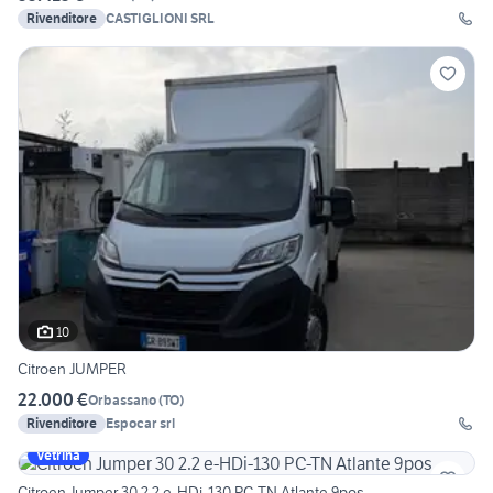
Rivenditore
CASTIGLIONI SRL
10
Citroen JUMPER
22.000 €
Orbassano
(
TO
)
Rivenditore
Espocar srl
Vetrina
Citroen Jumper 30 2.2 e-HDi-130 PC-TN Atlante 9pos