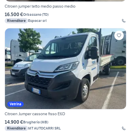
Citroen jumper tetto medio passo medio
16.500 €
Orbassano
(
TO
)
Rivenditore
Espocar srl
Vetrina
Citroen Jumper cassone fisso E6D
14.900 €
Brugherio
(
MB
)
Rivenditore
MT AUTOCARRI SRL