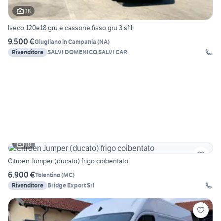
18
Iveco 120e18 gru e cassone fisso gru 3 sfili
9.500 €
Giugliano in Campania
(
NA
)
Rivenditore
SALVI DOMENICO SALVI CAR
10
Citroen Jumper (ducato) frigo coibentato
6.900 €
Tolentino
(
MC
)
Rivenditore
Bridge Export Srl