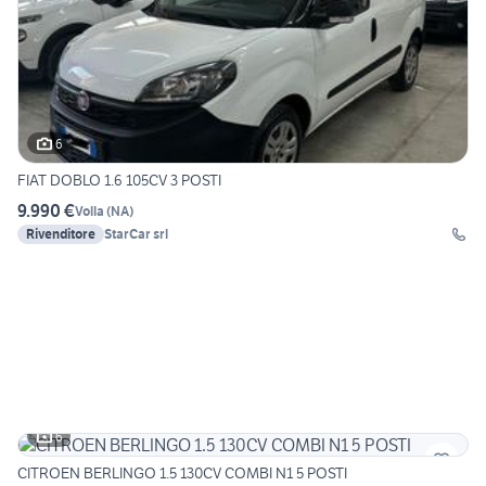
6
FIAT DOBLO 1.6 105CV 3 POSTI
9.990 €
Volla
(
NA
)
Rivenditore
StarCar srl
6
CITROEN BERLINGO 1.5 130CV COMBI N1 5 POSTI