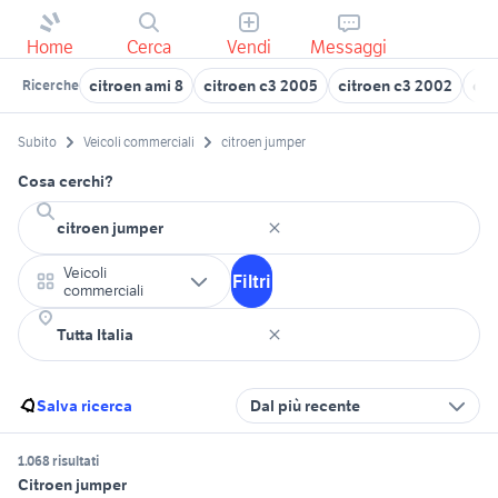
Home
Cerca
Vendi
Messaggi
citroen ami 8
citroen c3 2005
citroen c3 2002
cit
Ricerche
Subito
Veicoli commerciali
citroen jumper
Cosa cerchi?
Veicoli
Filtri
commerciali
Salva ricerca
Dal più recente
1.068 risultati
Citroen jumper