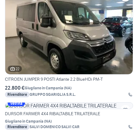
22
CITROEN JUMPER 9 POSTI Atlante 2.2 BlueHDi PM-T
22.800 €
Giugliano in Campania
(
NA
)
Rivenditore
GRUPPO SGARIGLIA S.R.L.
Vetrina
DURSOR FARMER 4X4 RIBALTABILE TRILATERALE
Giugliano in Campania
(
NA
)
Rivenditore
SALVI DOMENICO SALVI CAR