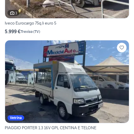
3
Iveco Eurocargo 75q.li euro 5
5.999 €
Treviso
(
TV
)
Vetrina
PIAGGIO PORTER 1.3 16V GPL CENTINA E TELONE