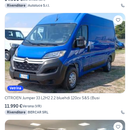
Rivenditore
Autoluce S.r.l.
Vetrina
CITROEN Jumper 33 L2H2 2.2 bluehdi 120cv S&S (Busi
11.990 €
Verona
(
VR
)
Rivenditore
BERCAR SRL