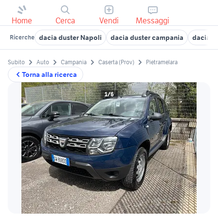
Home
Cerca
Vendi
Messaggi
dacia duster Napoli
dacia duster campania
dacia s
Ricerche
Subito
Auto
Campania
Caserta (Prov)
Pietramelara
Torna alla ricerca
1/6