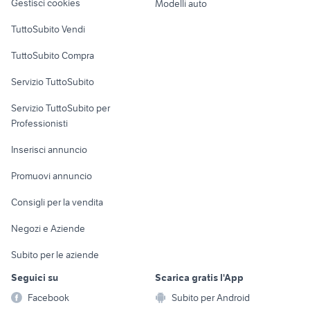
Gestisci cookies
Modelli auto
dacia duster 2014 accessori auto
chiave dacia duster
Case vacanza
TuttoSubito Vendi
dacia duster motori
bracciolo dacia duster
Uffici e Locali
golf 1.6 gpl
auto usate lecco
TuttoSubito Compra
commerciali
audi a6 berlina
alfa romeo giulia super
Servizio TuttoSubito
golf 6
elettronica
per la casa e la
auto Napoli provincia
sports e hobby
Servizio TuttoSubito per
persona
Informatica
Animali
Professionisti
Arredamento e
Console e
Accessori per
Casalinghi
Inserisci annuncio
Videogiochi
animali
Elettrodomestici
Promuovi annuncio
Audio/Video
Musica e Film
Giardino e Fai da te
Consigli per la vendita
Fotografia
Libri e Riviste
Abbigliamento e
Negozi e Aziende
Telefonia
Strumenti Musicali
Accessori
Subito per le aziende
Sports
Tutto per i bambini
Seguici su
Scarica gratis l'App
Biciclette
Facebook
Subito per Android