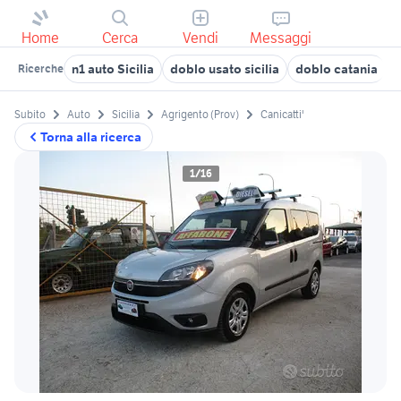
Home
Cerca
Vendi
Messaggi
n1 auto Sicilia
doblo usato sicilia
doblo catania
d
Ricerche
Subito
Auto
Sicilia
Agrigento (Prov)
Canicatti'
Torna alla ricerca
1/16