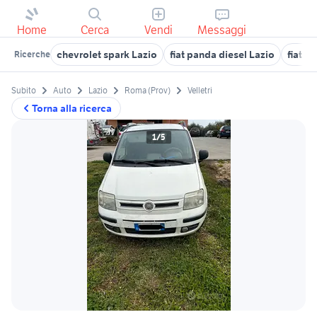
Home
Cerca
Vendi
Messaggi
chevrolet spark Lazio
fiat panda diesel Lazio
fiat p
Ricerche
Subito
Auto
Lazio
Roma (Prov)
Velletri
Torna alla ricerca
1/5