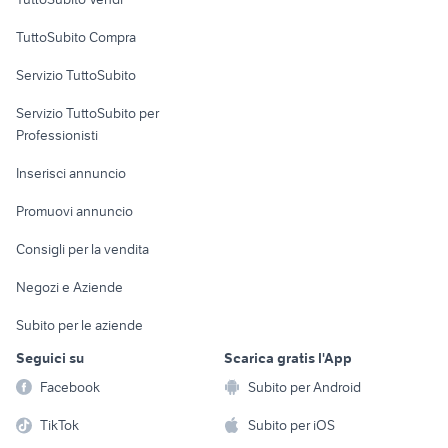
auto grandinate
auto Puglia
Uffici e Locali
auto usate chieti
migliore auto usata 7000 euro
TuttoSubito Compra
commerciali
Servizio TuttoSubito
elettronica
per la casa e la
sports e hobby
Servizio TuttoSubito per
persona
Informatica
Animali
Professionisti
Arredamento e
Console e
Accessori per
Casalinghi
Inserisci annuncio
Videogiochi
animali
Elettrodomestici
Promuovi annuncio
Audio/Video
Musica e Film
Giardino e Fai da te
Consigli per la vendita
Fotografia
Libri e Riviste
Abbigliamento e
Negozi e Aziende
Telefonia
Strumenti Musicali
Accessori
Subito per le aziende
Sports
Tutto per i bambini
Seguici su
Scarica gratis l'App
Biciclette
Facebook
Subito per Android
Collezionismo
TikTok
Subito per iOS