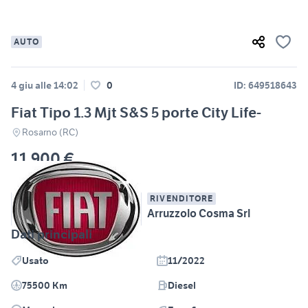
AUTO
4 giu alle 14:02
0
ID: 649518643
Fiat Tipo 1.3 Mjt S&S 5 porte City Life-
Rosarno (RC)
11.900 €
RIVENDITORE
Arruzzolo Cosma Srl
Dati principali
Usato
11/2022
75500 Km
Diesel