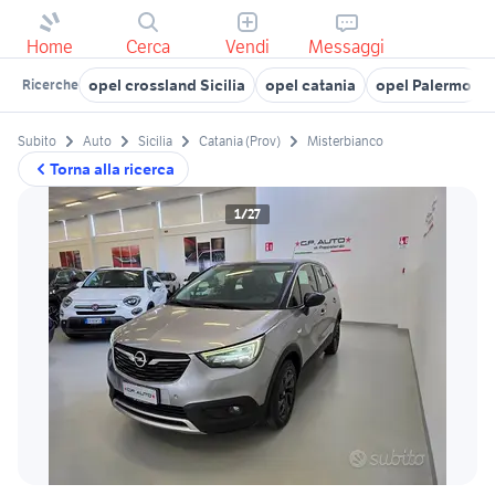
Home
Cerca
Vendi
Messaggi
opel crossland Sicilia
opel catania
opel Palermo
Ricerche
Subito
Auto
Sicilia
Catania (Prov)
Misterbianco
Torna alla ricerca
1/27