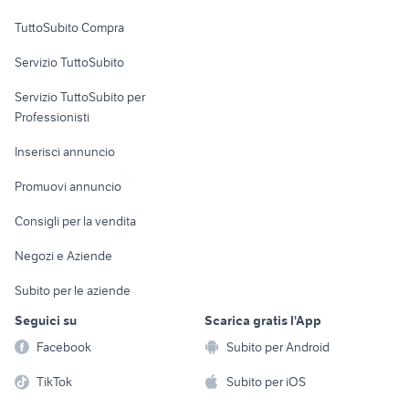
hyundai coupe
regalo auto Roma
Uffici e Locali
TuttoSubito Compra
commerciali
auto usate barrafranca
dorigoni auto usate
Servizio TuttoSubito
elettronica
per la casa e la
sports e hobby
Servizio TuttoSubito per
persona
Informatica
Animali
Professionisti
Arredamento e
Console e
Accessori per
Casalinghi
Inserisci annuncio
Videogiochi
animali
Elettrodomestici
Promuovi annuncio
Audio/Video
Musica e Film
Giardino e Fai da te
Consigli per la vendita
Fotografia
Libri e Riviste
Abbigliamento e
Negozi e Aziende
Telefonia
Strumenti Musicali
Accessori
Subito per le aziende
Sports
Tutto per i bambini
Seguici su
Scarica gratis l'App
Biciclette
Facebook
Subito per Android
Collezionismo
TikTok
Subito per iOS