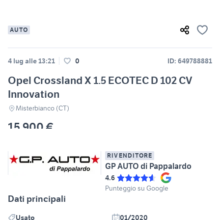
AUTO
4 lug alle 13:21
0
ID: 649788881
Opel Crossland X 1.5 ECOTEC D 102 CV
Innovation
Misterbianco (CT)
15.900 €
RIVENDITORE
GP AUTO di Pappalardo
4.6
Punteggio su Google
Dati principali
Usato
01/2020