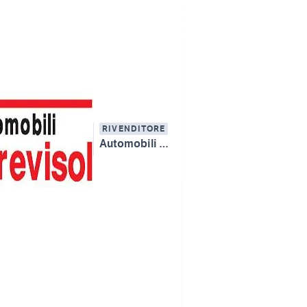
RIVENDITORE
Automobili Trevisol Bruno & C. snc