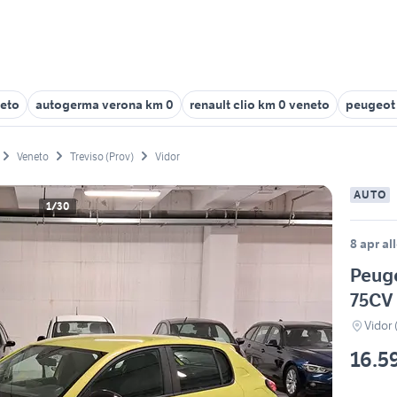
eto
autogerma verona km 0
renault clio km 0 veneto
peugeot 
Veneto
Treviso (Prov)
Vidor
AUTO
1/30
8 apr al
Peug
75CV 
Vidor 
16.5