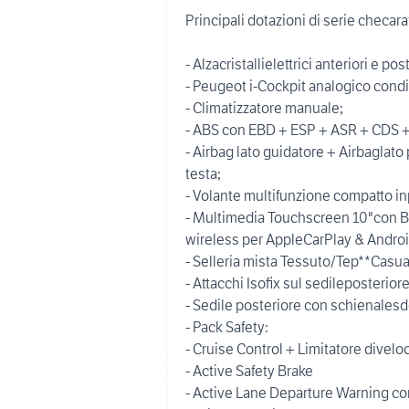
Principali dotazioni di serie checara
- Alzacristallielettrici anteriori e post
- Peugeot i-Cockpit analogico condis
- Climatizzatore manuale;
- ABS con EBD + ESP + ASR + CDS +Hi
- Airbag lato guidatore + Airbaglato
testa;
- Volante multifunzione compatto inp
- Multimedia Touchscreen 10"con Bl
wireless per AppleCarPlay & Androi
- Selleria mista Tessuto/Tep**Casua
- Attacchi Isofix sul sedileposteriore
- Sedile posteriore con schienalesd
- Pack Safety:
- Cruise Control + Limitatore diveloc
- Active Safety Brake
- Active Lane Departure Warning c