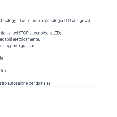
echnology + Luci diurne a tecnologia LED design a 3
artigli e luci STOP a tecnologia LED;
aldabili elettricamente;
on supporto grafico;
ie:
Go).
stro autosalone per qualsias