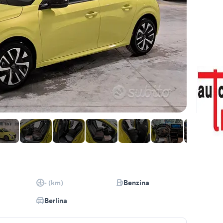
- (km)
Benzina
Berlina