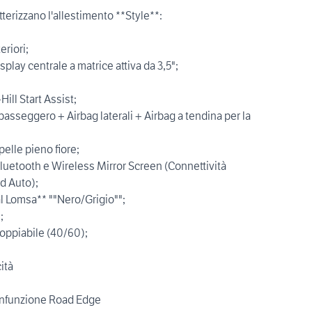
tterizzano l'allestimento **Style**:
eriori;
play centrale a matrice attiva da 3,5";
ll Start Assist;
 passeggero + Airbag laterali + Airbag a tendina per la
elle pieno fiore;
uetooth e Wireless Mirror Screen (Connettività
d Auto);
l Lomsa** ""Nero/Grigio"";
;
oppiabile (40/60);
ità
onfunzione Road Edge