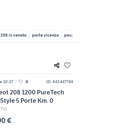
206 in veneto
porte vicenza
peugeot 3008 km 0 veneto
auto 
le 10:37
0
ID: 642447769
eot 208 1200 PureTech
Style 5 Porte Km. 0
(TV)
90 €