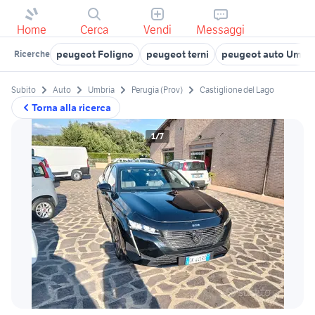
Home
Cerca
Vendi
Messaggi
peugeot Foligno
peugeot terni
peugeot auto Umbri
Ricerche
Subito
Auto
Umbria
Perugia (Prov)
Castiglione del Lago
Torna alla ricerca
1/7