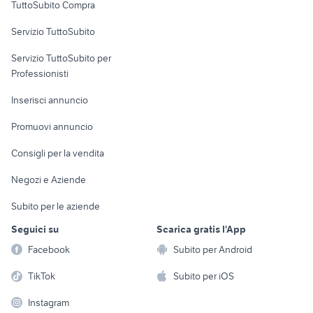
TuttoSubito Compra
kia venga usata
panda 2017
commerciali
auto usate niscemi
skoda citigo
Servizio TuttoSubito
elettronica
per la casa e la
sports e hobby
Servizio TuttoSubito per
persona
Informatica
Animali
Professionisti
Arredamento e
Console e
Accessori per
Casalinghi
Inserisci annuncio
Videogiochi
animali
Elettrodomestici
Promuovi annuncio
Audio/Video
Musica e Film
Giardino e Fai da te
Consigli per la vendita
Fotografia
Libri e Riviste
Abbigliamento e
Negozi e Aziende
Telefonia
Strumenti Musicali
Accessori
Subito per le aziende
Sports
Tutto per i bambini
Seguici su
Scarica gratis l'App
Biciclette
Facebook
Subito per Android
Collezionismo
TikTok
Subito per iOS
Instagram