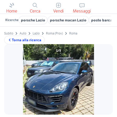
Home
Cerca
Vendi
Messaggi
porsche Lazio
porsche macan Lazio
posto barca po
Ricerche
Subito
Auto
Lazio
Roma (Prov)
Roma
Torna alla ricerca
1/5