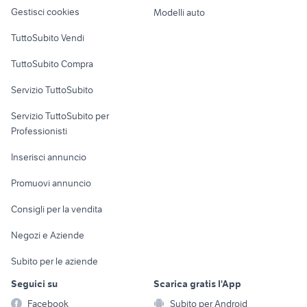
altro
Gestisci cookies
Modelli auto
porsche macan turbo s
porsche macan Veneto
Case vacanza
porsche diesel 2022
fiat 1100 anni 50
TuttoSubito Vendi
auto Napoli provincia
pick up 4x4 usati piemonte
Uffici e Locali
TuttoSubito Compra
commerciali
dacia sandero km 0
alfa 164 v6 turbo
Servizio TuttoSubito
elettronica
per la casa e la
sports e hobby
Servizio TuttoSubito per
persona
Informatica
Animali
Professionisti
Arredamento e
Console e
Accessori per
Casalinghi
Inserisci annuncio
Videogiochi
animali
Elettrodomestici
Promuovi annuncio
Audio/Video
Musica e Film
Giardino e Fai da te
Consigli per la vendita
Fotografia
Libri e Riviste
Abbigliamento e
Negozi e Aziende
Telefonia
Strumenti Musicali
Accessori
Subito per le aziende
Sports
Tutto per i bambini
Seguici su
Scarica gratis l'App
Biciclette
Facebook
Subito per Android