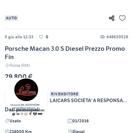
AUTO
5 giu alle 12:33
0
ID: 649630526
Porsche Macan 3.0 S Diesel Prezzo Promo
Fin
Roma (RM)
29.800 €
RIVENDITORE
LAICARS SOCIETA' A RESPONSABILITA' LIMITATA SEMPLI
Dati principali
Usato
01/2016
216000 Km
Diesel