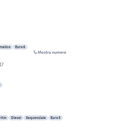
matico
Euro 6
Mostra numero
17
l
0 Km
Diesel
Sequenziale
Euro 5