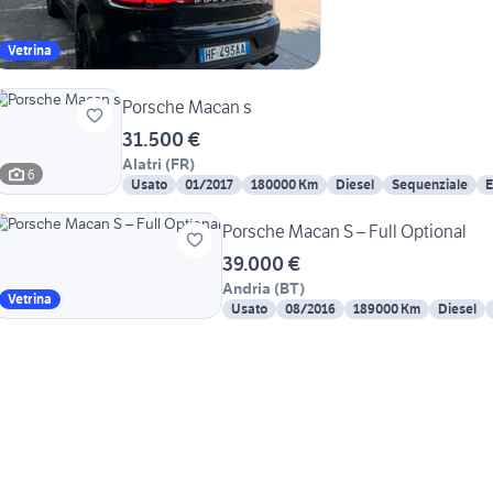
Vetrina
Porsche Macan s
31.500 €
Alatri
(
FR
)
6
Usato
01/2017
180000 Km
Diesel
Sequenziale
E
Porsche Macan S – Full Optional
39.000 €
Andria
(
BT
)
Vetrina
Usato
08/2016
189000 Km
Diesel