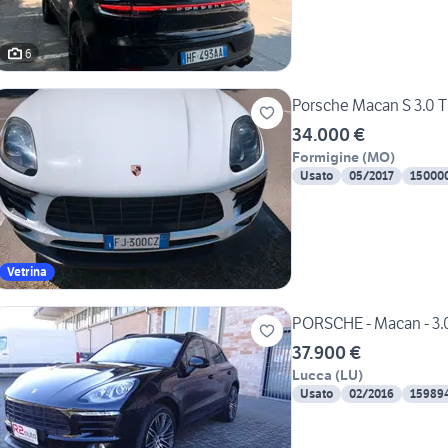
6
Porsche Macan S 3.0 
34.000 €
Formigine
(
MO
)
Usato
05/2017
15000
Vetrina
PORSCHE - Macan - 3.0
37.900 €
Lucca
(
LU
)
Usato
02/2016
15989