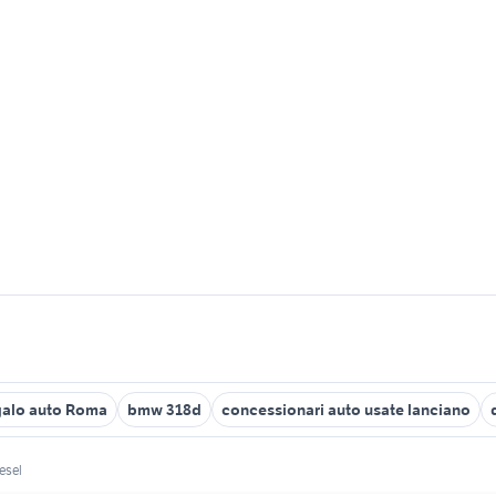
galo auto Roma
bmw 318d
concessionari auto usate lanciano
esel