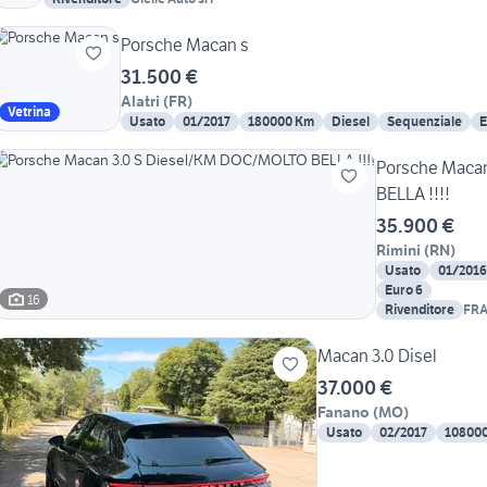
Porsche Macan s
31.500 €
Alatri
(
FR
)
Vetrina
Usato
01/2017
180000 Km
Diesel
Sequenziale
E
Porsche Maca
BELLA !!!!
35.900 €
Rimini
(
RN
)
Usato
01/2016
Euro 6
16
Rivenditore
FRA
S.R.
Macan 3.0 Disel
37.000 €
Fanano
(
MO
)
Usato
02/2017
10800