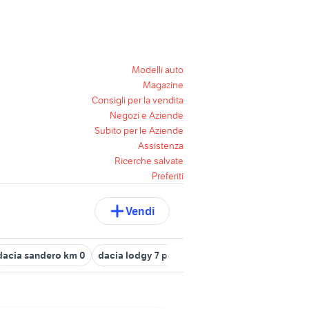
Modelli auto
Magazine
Consigli per la vendita
Negozi e Aziende
Subito per le Aziende
Assistenza
Ricerche salvate
Preferiti
Vendi
dacia sandero km 0
dacia lodgy 7 posti
tesla model s usata
bm