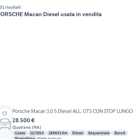
01 risultati
ORSCHE Macan Diesel usata in vendita
Porsche Macan 3.0 S Diesel ALL. GTS CON STOP LUNGO
28.500 €
Qualiano
(
NA
)
Usato
11/2014
189631 Km
Diesel
Sequenziale
Euro 6
Rivenditore
Gielle Auto srl