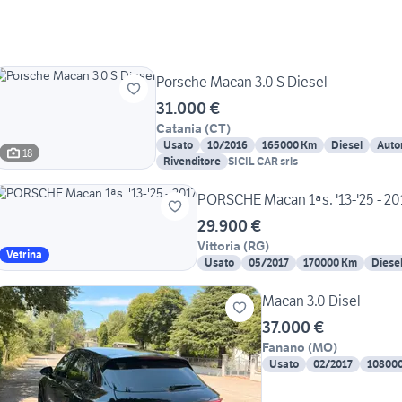
Porsche Macan 3.0 S Diesel
31.000 €
Catania
(
CT
)
Usato
10/2016
165000 Km
Diesel
Auto
18
Rivenditore
SICIL CAR srls
PORSCHE Macan 1ªs. '13-'25 - 20
29.900 €
Vittoria
(
RG
)
Vetrina
Usato
05/2017
170000 Km
Diese
Macan 3.0 Disel
37.000 €
Fanano
(
MO
)
Usato
02/2017
10800