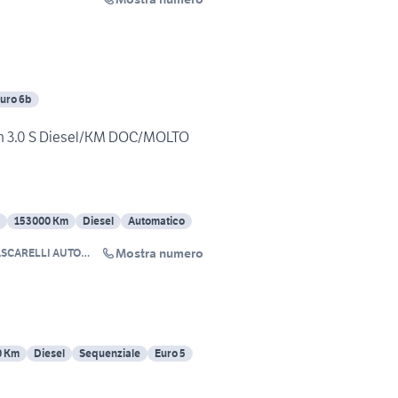
uro 6b
n 3.0 S Diesel/KM DOC/MOLTO
153000 Km
Diesel
Automatico
Mostra numero
SCARELLI AUTO
L.
0 Km
Diesel
Sequenziale
Euro 5