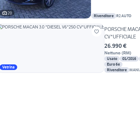
20
Rivenditore
R2 AUTO
PORSCHE MACAN
CV*UFFICIALE
26.990 €
Nettuno
(
RM
)
Usato
01/2016
Euro 6e
Vetrina
Rivenditore
MANI