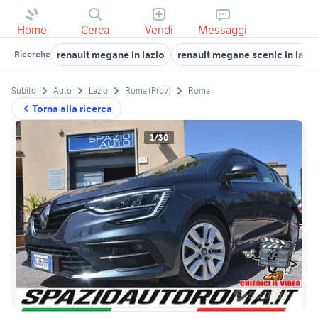
Home
Cerca
Vendi
Messaggi
renault megane in lazio
renault megane scenic in lazio
Ricerche
Subito
Auto
Lazio
Roma (Prov)
Roma
Torna alla ricerca
1/30