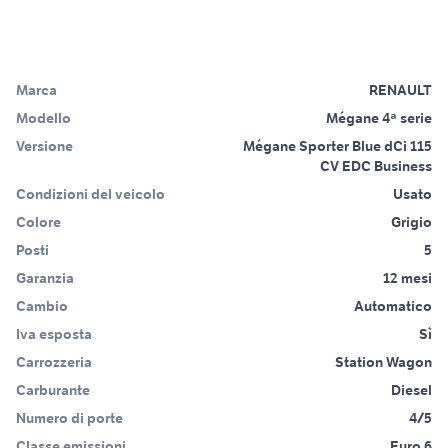
Marca
RENAULT
Modello
Mégane 4ª serie
Versione
Mégane Sporter Blue dCi 115
CV EDC Business
Condizioni del veicolo
Usato
Colore
Grigio
Posti
5
Garanzia
12 mesi
Cambio
Automatico
Iva esposta
Sì
Carrozzeria
Station Wagon
Carburante
Diesel
Numero di porte
4/5
Classe emissioni
Euro 6