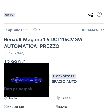
AUTO
16 apr alle 12:21
5
ID: 643497957
Renault Megane 1.5 DCI 116CV SW
AUTOMATICA! PREZZO
Roma (RM)
12.990 €
RIVENDITORE
SPAZIO AUTO
Dati principali
Usato
10/2020
55000 Km
Diesel